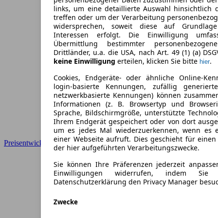
links, um eine detaillierte Auswahl hinsichtlich 
treffen oder um der Verarbeitung personenbezo
widersprechen, soweit diese auf Grundlage 
Interessen erfolgt. Die Einwilligung umfa
Übermittlung bestimmter personenbezoge
Drittländer, u.a. die USA, nach Art. 49 (1) (a) DS
keine Einwilligung
erteilen, klicken Sie bitte
.
hier
Cookies, Endgeräte- oder ähnliche Online-Ken
login-basierte Kennungen, zufällig generier
netzwerkbasierte Kennungen) können zusamme
Informationen (z. B. Browsertyp und Browseri
Sprache, Bildschirmgröße, unterstützte Technolo
Ihrem Endgerät gespeichert oder von dort ausg
um es jedes Mal wiederzuerkennen, wenn es 
einer Webseite aufruft. Dies geschieht für eine
Preisentwicklung
der hier aufgeführten Verarbeitungszwecke.
Sie können Ihre Präferenzen jederzeit anpasse
Einwilligungen widerrufen, indem Sie
Datenschutzerklärung den Privacy Manager besu
Zwecke