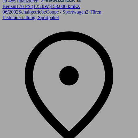
ab 48€ finanzieren ↗
Benzin
170 PS (125 kW)
158.000 km
EZ
06/2002
Schaltgetriebe
Coupe / Sportwagen
2 Türen
Lederausstattung, Sportpaket