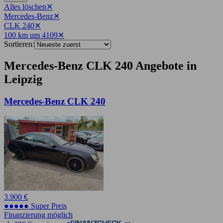
Alles löschen
✕
Mercedes-Benz
✕
CLK 240
✕
100 km um 4109
✕
Sortieren:
Mercedes-Benz CLK 240 Angebote in
Leipzig
Mercedes-Benz CLK 240
3.900 €
●●●●● Super Preis
Finanzierung möglich