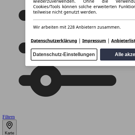
wiederzuverwenden. Ohne die Verwend
Cookies/Tools können solche erweiterten Funkti
teilweise nicht genutzt werden.
Wir arbeiten mit 228 Anbietern zusammen.
|
|
Datenschutzerklärung
Impressum
Anbieterlis
Datenschutz-Einstellungen
Alle akz
Filtern
Karte