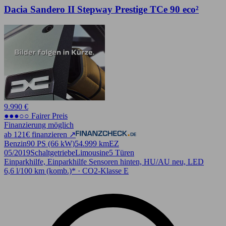
Dacia Sandero II Stepway Prestige TCe 90 eco²
9.990 €
●●●○○ Fairer Preis
Finanzierung möglich
ab 121€ finanzieren ↗
Benzin
90 PS (66 kW)
54.999 km
EZ
05/2019
Schaltgetriebe
Limousine
5 Türen
Einparkhilfe, Einparkhilfe Sensoren hinten, HU/AU neu, LED
6,6 l/100 km (komb.)* · CO2-Klasse E