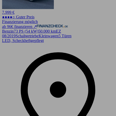
7.999 €
●●●●○ Guter Preis
Finanzierung möglich
ab 96€ finanzieren ↗
Benzin
73 PS (54 kW)
50.000 km
EZ
08/2019
Schaltgetriebe
Kleinwagen
5 Türen
LED, Scheckheftgepflegt