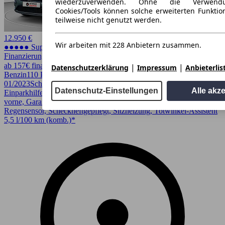
wiederzuverwenden. Ohne die Verwend
Cookies/Tools können solche erweiterten Funkti
teilweise nicht genutzt werden.
12.950 €
Wir arbeiten mit 228 Anbietern zusammen.
●●●●● Super Preis
Finanzierung möglich
ab 157€ finanzieren ↗
|
|
Datenschutzerklärung
Impressum
Anbieterlis
Benzin
110 PS (81 kW)
70.000 km
EZ
01/2023
Schaltgetriebe
Limousine
5 Türen
Datenschutz-Einstellungen
Alle akz
Einparkhilfe, Einparkhilfe Sensoren hinten, Einparkhilfe Sensoren
vorne, Garantie, LED, LED-Scheinwerfer, Lichtsensor,
Regensensor, Scheckheftgepflegt, Sitzheizung, Totwinkel-Assistent
5,5 l/100 km (komb.)*