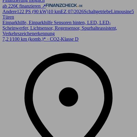
Finanzierung möglich
ab 226€ finanzieren ↗
Andere
122 PS (90 kW)
10 km
EZ 07/2026
Schaltgetriebe
Limousine
5
Türen
Einparkhilfe, Einparkhilfe Sensoren hinten, LED, LED-
Scheinwerfer, Lichtsensor, Regensensor, Spurhalteassistent,
Verkehrszeichenerkennung
7,2 l/100 km (komb.)* · CO2-Klasse D