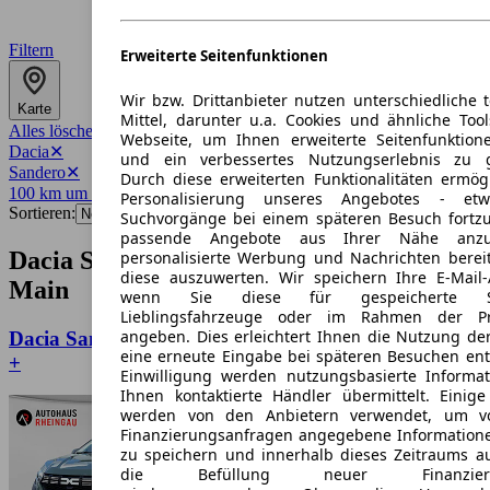
Filtern
Erweiterte Seitenfunktionen
Wir bzw. Drittanbieter nutzen unterschiedliche 
Karte
Mittel, darunter u.a. Cookies und ähnliche Too
Alles löschen
✕
Webseite, um Ihnen erweiterte Seitenfunktion
Dacia
✕
und ein verbessertes Nutzungserlebnis zu g
Sandero
✕
Durch diese erweiterten Funktionalitäten ermög
100 km um 60313
✕
Personalisierung unseres Angebotes - e
Sortieren:
Suchvorgänge bei einem späteren Besuch fortzu
passende Angebote aus Ihrer Nähe anzu
Dacia Sandero Angebote in Frankfurt am
personalisierte Werbung und Nachrichten berei
diese auszuwerten. Wir speichern Ihre E-Mail-
Main
wenn Sie diese für gespeicherte Suc
Lieblingsfahrzeuge oder im Rahmen der Pr
angeben. Dies erleichtert Ihnen die Nutzung de
Dacia Sandero III 1.0 TCe 110 Stepway Expression
eine erneute Eingabe bei späteren Besuchen entfä
+
Einwilligung werden nutzungsbasierte Informa
Ihnen kontaktierte Händler übermittelt. Einige
werden von den Anbietern verwendet, um v
Finanzierungsanfragen angegebene Informatione
zu speichern und innerhalb dieses Zeitraums a
die Befüllung neuer Finanzierun