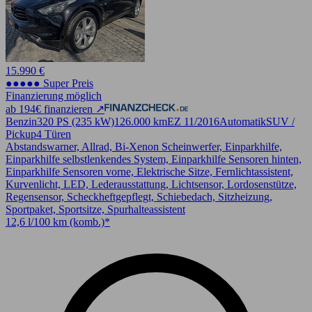
15.990 €
●●●●● Super Preis
Finanzierung möglich
ab 194€ finanzieren ↗
Benzin
320 PS (235 kW)
126.000 km
EZ 11/2016
Automatik
SUV /
Pickup
4 Türen
Abstandswarner, Allrad, Bi-Xenon Scheinwerfer, Einparkhilfe,
Einparkhilfe selbstlenkendes System, Einparkhilfe Sensoren hinten,
Einparkhilfe Sensoren vorne, Elektrische Sitze, Fernlichtassistent,
Kurvenlicht, LED, Lederausstattung, Lichtsensor, Lordosenstütze,
Regensensor, Scheckheftgepflegt, Schiebedach, Sitzheizung,
Sportpaket, Sportsitze, Spurhalteassistent
12,6 l/100 km (komb.)*