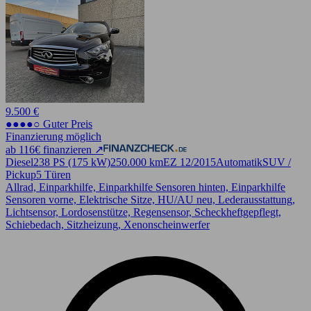
9.500 €
●●●●○ Guter Preis
Finanzierung möglich
ab 116€ finanzieren ↗
Diesel
238 PS (175 kW)
250.000 km
EZ 12/2015
Automatik
SUV /
Pickup
5 Türen
Allrad, Einparkhilfe, Einparkhilfe Sensoren hinten, Einparkhilfe
Sensoren vorne, Elektrische Sitze, HU/AU neu, Lederausstattung,
Lichtsensor, Lordosenstütze, Regensensor, Scheckheftgepflegt,
Schiebedach, Sitzheizung, Xenonscheinwerfer