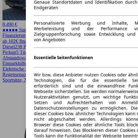
Genaue Standortdaten und Identifikation durc
Endgeräten
Personalisierte Werbung und Inhalte, 
8.490 €
Werbeleistung und der Performance vo
●●●●● Super Preis
Zielgruppenforschung sowie Entwicklung und
Finanzierung möglich
von Angeboten
ab 102€ finanzieren ↗
Diesel
238 PS (175 kW)
149.000 km
EZ 06/2015
Automatik
SUV /
Pickup
5 Türen
Essentielle Seitenfunktionen
Abstandswarner, Allrad, Bi-Xenon Scheinwerfer, Einparkhilfe,
Einparkhilfe Sensoren hinten, Einparkhilfe Sensoren vorne,
Elektrische Sitze, Kurvenlicht, Lederausstattung, Lichtsensor,
Wir bzw. diese Anbieter nutzen Cookies oder ähnl
Regensensor, Scheckheftgepflegt, Schiebedach, Sitzheizung,
Technologien, die für die essentielle Seit
Sportsitze, Xenonscheinwerfer
erforderlich sind und die einwandfreie Funkt
Webseite sicherstellen. Sie werden normalerweise
Nutzeraktivitäten genutzt, um wichtige Funkt
Setzen und Aufrechterhalten von Anmeld
Datenschutzeinstellungen zu ermöglichen. D
dieser Cookies bzw. ähnlicher Technologien kann
nicht abgeschaltet werden. Allerdings könn
Browser diese Cookies oder ähnliche Tools block
darauf hinweisen. Das Blockieren dieser Cookies 
Tools kann die Funktionalität der Webseite beeint