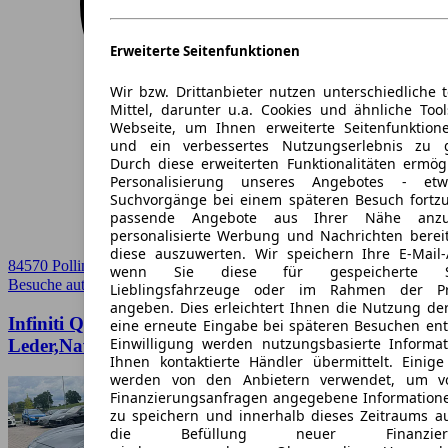
Erweiterte Seitenfunktionen
Wir bzw. Drittanbieter nutzen unterschiedliche 
Mittel, darunter u.a. Cookies und ähnliche Too
Webseite, um Ihnen erweiterte Seitenfunktion
und ein verbessertes Nutzungserlebnis zu g
Durch diese erweiterten Funktionalitäten ermög
Personalisierung unseres Angebotes - e
Suchvorgänge bei einem späteren Besuch fortzu
passende Angebote aus Ihrer Nähe anzu
personalisierte Werbung und Nachrichten berei
diese auszuwerten. Wir speichern Ihre E-Mail-
84570 Polling
wenn Sie diese für gespeicherte Suc
Besuche autoscout24.de
➚
Lieblingsfahrzeuge oder im Rahmen der Pr
angeben. Dies erleichtert Ihnen die Nutzung de
Infiniti QX70 3.7 S 8-fach EURO5
eine erneute Eingabe bei späteren Besuchen entfä
Einwilligung werden nutzungsbasierte Informa
Leder,Navi,VOLL
Ihnen kontaktierte Händler übermittelt. Einige
werden von den Anbietern verwendet, um v
Finanzierungsanfragen angegebene Informatione
zu speichern und innerhalb dieses Zeitraums a
die Befüllung neuer Finanzierun