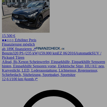
15.500 €
●●○○○ Erhöhter Preis
Finanzierung möglich
ab 189€ finanzieren ↗
Benzin
320 PS (235 kW)
159.000 km
EZ 06/2016
Automatik
SUV /
Pickup
4 Türen
Allrad, Bi-Xenon Scheinwerfer, Einparkhilfe, Einparkhilfe Sensoren
hinten, Einparkhilfe Sensoren vorne, Elektrische Sitze, HU/AU neu,
Kurvenlicht, LED, Lederausstattung, Lichtsensor, Regensensor,
Schiebedach, Sitzheizung, Sportpaket, Sportsitze
12,6 l/100 km (komb.)*