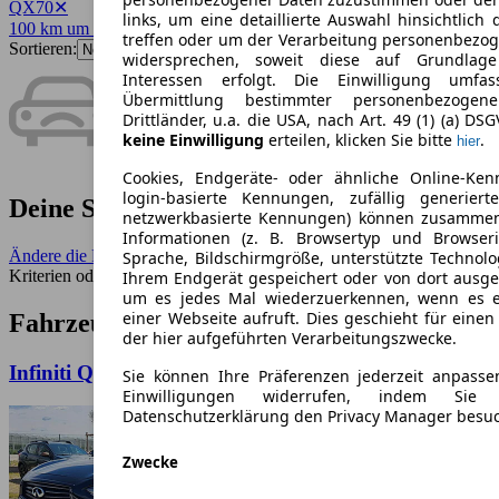
QX70
✕
links, um eine detaillierte Auswahl hinsichtlich 
100 km um 79098
✕
treffen oder um der Verarbeitung personenbezo
Sortieren:
widersprechen, soweit diese auf Grundlage 
Interessen erfolgt. Die Einwilligung umfa
Übermittlung bestimmter personenbezoge
Drittländer, u.a. die USA, nach Art. 49 (1) (a) DS
keine Einwilligung
erteilen, klicken Sie bitte
.
hier
Cookies, Endgeräte- oder ähnliche Online-Ken
login-basierte Kennungen, zufällig generier
Deine Suche ergab keine Treffer.
netzwerkbasierte Kennungen) können zusamme
Informationen (z. B. Browsertyp und Browseri
Ändere die Filter
- Benutze einen größeren Umkreis, weniger
Sprache, Bildschirmgröße, unterstützte Technolo
Kriterien oder entferne seltene Merkmale.
Ihrem Endgerät gespeichert oder von dort ausg
um es jedes Mal wiederzuerkennen, wenn es 
einer Webseite aufruft. Dies geschieht für eine
Fahrzeuge ähnlich zur Suche:
der hier aufgeführten Verarbeitungszwecke.
Infiniti QX70 QX70 3.0d AWD Aut. S Premium
Sie können Ihre Präferenzen jederzeit anpasse
Einwilligungen widerrufen, indem Sie
Datenschutzerklärung den Privacy Manager besu
Zwecke