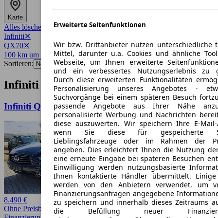
Karte
Erweiterte Seitenfunktionen
Alles löschen
✕
Infiniti
✕
Wir bzw. Drittanbieter nutzen unterschiedliche 
QX70
✕
Mittel, darunter u.a. Cookies und ähnliche Too
100 km um 80335
✕
Webseite, um Ihnen erweiterte Seitenfunktion
Sortieren:
und ein verbessertes Nutzungserlebnis zu g
Durch diese erweiterten Funktionalitäten ermög
Infiniti QX70 Angebote in München
Personalisierung unseres Angebotes - e
Suchvorgänge bei einem späteren Besuch fortzu
passende Angebote aus Ihrer Nähe anzu
Infiniti QX70 QX70 3.0d AWD Aut. S Premium
personalisierte Werbung und Nachrichten berei
diese auszuwerten. Wir speichern Ihre E-Mail-
wenn Sie diese für gespeicherte Suc
Lieblingsfahrzeuge oder im Rahmen der Pr
angeben. Dies erleichtert Ihnen die Nutzung de
eine erneute Eingabe bei späteren Besuchen entfä
Einwilligung werden nutzungsbasierte Informa
Ihnen kontaktierte Händler übermittelt. Einige
werden von den Anbietern verwendet, um v
Finanzierungsanfragen angegebene Informatione
8.490 €
zu speichern und innerhalb dieses Zeitraums a
Ohne Preisbewertung
die Befüllung neuer Finanzierun
Finanzierung möglich