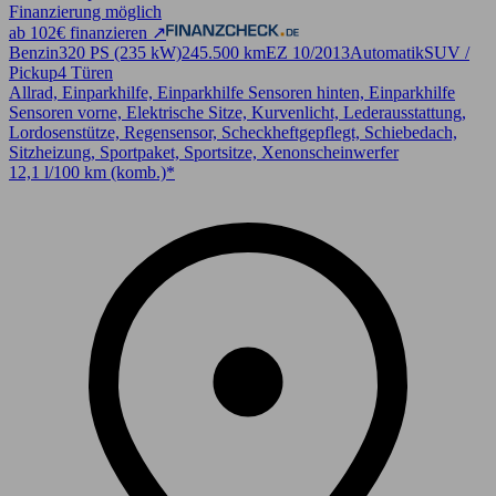
Finanzierung möglich
ab 102€ finanzieren ↗
Benzin
320 PS (235 kW)
245.500 km
EZ 10/2013
Automatik
SUV /
Pickup
4 Türen
Allrad, Einparkhilfe, Einparkhilfe Sensoren hinten, Einparkhilfe
Sensoren vorne, Elektrische Sitze, Kurvenlicht, Lederausstattung,
Lordosenstütze, Regensensor, Scheckheftgepflegt, Schiebedach,
Sitzheizung, Sportpaket, Sportsitze, Xenonscheinwerfer
12,1 l/100 km (komb.)*