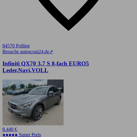
84570 Polling
Besuche autoscout24.de
➚
Infiniti QX70 3.7 S 8-fach EURO5
Leder,Navi,VOLL
8.440 €
●●●●● Super Preis