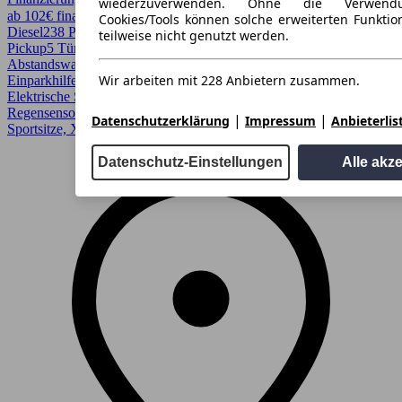
wiederzuverwenden. Ohne die Verwend
ab 102€ finanzieren ↗
Cookies/Tools können solche erweiterten Funkti
Diesel
238 PS (175 kW)
149.000 km
EZ 06/2015
Automatik
SUV /
teilweise nicht genutzt werden.
Pickup
5 Türen
Abstandswarner, Allrad, Bi-Xenon Scheinwerfer, Einparkhilfe,
Wir arbeiten mit 228 Anbietern zusammen.
Einparkhilfe Sensoren hinten, Einparkhilfe Sensoren vorne,
Elektrische Sitze, Kurvenlicht, Lederausstattung, Lichtsensor,
Regensensor, Scheckheftgepflegt, Schiebedach, Sitzheizung,
|
|
Datenschutzerklärung
Impressum
Anbieterlis
Sportsitze, Xenonscheinwerfer
Datenschutz-Einstellungen
Alle akz