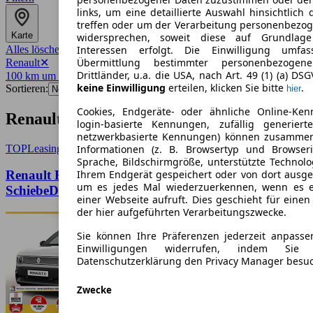
links, um eine detaillierte Auswahl hinsichtlich 
treffen oder um der Verarbeitung personenbezo
Karte
widersprechen, soweit diese auf Grundlage 
Alles löschen
✕
Interessen erfolgt. Die Einwilligung umfa
Übermittlung bestimmter personenbezoge
Renault
✕
Drittländer, u.a. die USA, nach Art. 49 (1) (a) DS
100 km um 79098
✕
keine Einwilligung
erteilen, klicken Sie bitte
.
Sortieren:
hier
Cookies, Endgeräte- oder ähnliche Online-Ken
Renault-Angebote in Freiburg
login-basierte Kennungen, zufällig generier
netzwerkbasierte Kennungen) können zusamme
TOP
Leasing
Informationen (z. B. Browsertyp und Browseri
Sprache, Bildschirmgröße, unterstützte Technolo
Renault R4 Techno plein sud 150 Comfort Range
Ihrem Endgerät gespeichert oder von dort ausg
um es jedes Mal wiederzuerkennen, wenn es 
SchiebeD
einer Webseite aufruft. Dies geschieht für eine
der hier aufgeführten Verarbeitungszwecke.
Sie können Ihre Präferenzen jederzeit anpasse
Einwilligungen widerrufen, indem Sie
Datenschutzerklärung den Privacy Manager besu
Zwecke