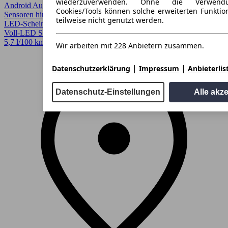
wiederzuverwenden. Ohne die Verwend
Android Auto, Apple CarPlay, CarPlay, Einparkhilfe, Einparkhilfe
Cookies/Tools können solche erweiterten Funkti
Sensoren hinten, Garantie, HU/AU neu, LED, LED Scheinwerfer,
teilweise nicht genutzt werden.
LED-Scheinwerfer, Lichtsensor, Regensensor, Spurhalteassistent,
Voll-LED Scheinwerfer
5,7 l/100 km (komb.)* · CO2-Klasse D
Wir arbeiten mit 228 Anbietern zusammen.
|
|
Datenschutzerklärung
Impressum
Anbieterlis
Datenschutz-Einstellungen
Alle akz