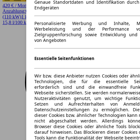
Genaue Standortdaten und Identifikation durc
420 € / Monat
Endgeräten
Anzahlung:
0,00 €
Laufzeit:
60 Monate
km/Jahr:
5.000
Elektro
150 PS
(110 kW)
1 km
EZ 08/2026
Automatik
SUV / Pickup
4 Türen
15,8 l/100 km (komb.)* · 0 g/km CO2* · CO2-Klasse A
Personalisierte Werbung und Inhalte, 
Werbeleistung und der Performance vo
Zielgruppenforschung sowie Entwicklung und
von Angeboten
Essentielle Seitenfunktionen
Wir bzw. diese Anbieter nutzen Cookies oder ähnl
Technologien, die für die essentielle Seit
erforderlich sind und die einwandfreie Funkt
Webseite sicherstellen. Sie werden normalerweise
Nutzeraktivitäten genutzt, um wichtige Funkt
Setzen und Aufrechterhalten von Anmeld
Datenschutzeinstellungen zu ermöglichen. D
dieser Cookies bzw. ähnlicher Technologien kann
nicht abgeschaltet werden. Allerdings könn
Browser diese Cookies oder ähnliche Tools block
darauf hinweisen. Das Blockieren dieser Cookies 
Tools kann die Funktionalität der Webseite beeint