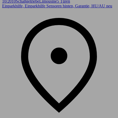
10/2010
Schaltgetriebe
Limousine
5 Türen
Einparkhilfe, Einparkhilfe Sensoren hinten, Garantie, HU/AU neu