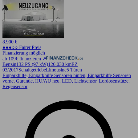
8.900 €
●●●○○ Fairer Preis
Finanzierung möglich
ab 109€ finanzieren ↗
Benzin
132 PS (97 kW)
126.030 km
EZ
03/2017
Schaltgetriebe
Limousine
5 Türen
Einparkhilfe, Einparkhilfe Sensoren hinten, Einparkhilfe Sensoren
vorne, Garantie, HU/AU neu, LED, Lichtsensor, Lordosenstütze,
Regensensor