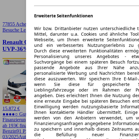
Erweiterte Seitenfunktionen
77855 Achern
Wir bzw. Drittanbieter nutzen unterschiedliche 
Besuche Leasingmarkt
➚
Mittel, darunter u.a. Cookies und ähnliche Too
Webseite, um Ihnen erweiterte Seitenfunktion
Renault Clio V 1.0 TCe 90 CVT Evolution LookP+
und ein verbessertes Nutzungserlebnis zu g
UVP-36%*
Durch diese erweiterten Funktionalitäten ermög
Personalisierung unseres Angebotes - e
Suchvorgänge bei einem späteren Besuch fortzu
passende Angebote aus Ihrer Nähe anzu
personalisierte Werbung und Nachrichten berei
diese auszuwerten. Wir speichern Ihre E-Mail-
wenn Sie diese für gespeicherte Suc
Lieblingsfahrzeuge oder im Rahmen der Pr
angeben. Dies erleichtert Ihnen die Nutzung de
eine erneute Eingabe bei späteren Besuchen entfä
Einwilligung werden nutzungsbasierte Informa
15.872 €
Ihnen kontaktierte Händler übermittelt. Einige
●●●●○ Guter Preis
werden von den Anbietern verwendet, um v
Finanzierung möglich
Finanzierungsanfragen angegebene Informatione
ab 193€ finanzieren ↗
zu speichern und innerhalb dieses Zeitraums a
Benzin
91 PS (67 kW)
22.900 km
EZ
die Befüllung neuer Finanzierun
03/2025
Automatik
Kleinwagen
5 Türen