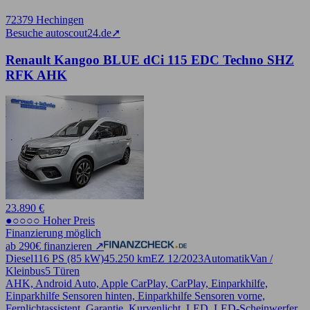
72379 Hechingen
Besuche autoscout24.de
➚
Renault Kangoo BLUE dCi 115 EDC Techno SHZ
RFK AHK
23.890 €
●○○○○ Hoher Preis
Finanzierung möglich
ab 290€ finanzieren ↗
Diesel
116 PS (85 kW)
45.250 km
EZ 12/2023
Automatik
Van /
Kleinbus
5 Türen
AHK, Android Auto, Apple CarPlay, CarPlay, Einparkhilfe,
Einparkhilfe Sensoren hinten, Einparkhilfe Sensoren vorne,
Fernlichtassistent, Garantie, Kurvenlicht, LED, LED-Scheinwerfer,