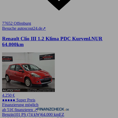
77652 Offenburg
Besuche autoscout24.de
➚
Renault Clio III 1.2 Klima PDC Kurvenl.NUR
64.000km
4.250 €
●●●●● Super Preis
Finanzierung möglich
ab 51€ finanzieren ↗
Benzin
101 PS (74 kW)
64.000 km
EZ