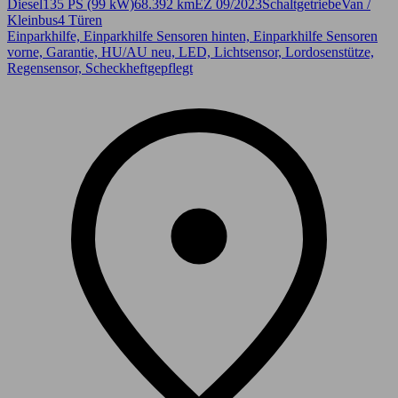
Diesel
135 PS (99 kW)
68.392 km
EZ 09/2023
Schaltgetriebe
Van /
Kleinbus
4 Türen
Einparkhilfe, Einparkhilfe Sensoren hinten, Einparkhilfe Sensoren
vorne, Garantie, HU/AU neu, LED, Lichtsensor, Lordosenstütze,
Regensensor, Scheckheftgepflegt