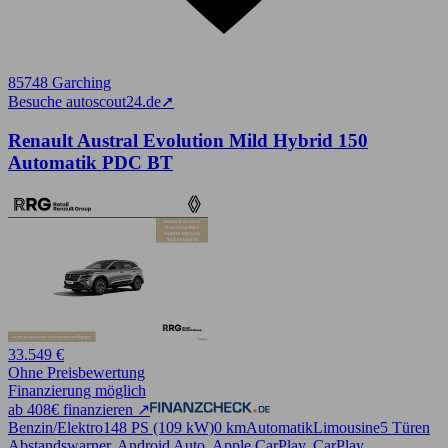
85748 Garching
Besuche autoscout24.de
➚
Renault Austral Evolution Mild Hybrid 150
Automatik PDC BT
33.549 €
Ohne Preisbewertung
Finanzierung möglich
ab 408€ finanzieren ↗
Benzin/Elektro
148 PS (109 kW)
0 km
Automatik
Limousine
5 Türen
Abstandswarner, Android Auto, Apple CarPlay, CarPlay,