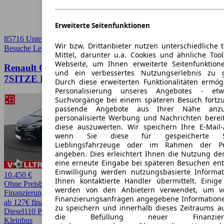
Erweiterte Seitenfunktionen
85716 Unterschleißheim
Wir bzw. Drittanbieter nutzen unterschiedliche 
Besuche Leasingmarkt
➚
Mittel, darunter u.a. Cookies und ähnliche Too
Webseite, um Ihnen erweiterte Seitenfunktion
Renault Grand Scenic 1.5 dCi BOSE Edition AHK
und ein verbessertes Nutzungserlebnis zu g
7SITZE PDC SHZ
Durch diese erweiterten Funktionalitäten ermög
Personalisierung unseres Angebotes - e
Suchvorgänge bei einem späteren Besuch fortzu
passende Angebote aus Ihrer Nähe anzu
personalisierte Werbung und Nachrichten berei
diese auszuwerten. Wir speichern Ihre E-Mail-
wenn Sie diese für gespeicherte Suc
Lieblingsfahrzeuge oder im Rahmen der Pr
angeben. Dies erleichtert Ihnen die Nutzung de
eine erneute Eingabe bei späteren Besuchen entfä
Einwilligung werden nutzungsbasierte Informa
10.450 €
Ihnen kontaktierte Händler übermittelt. Einige
Ohne Preisbewertung
werden von den Anbietern verwendet, um v
Finanzierung möglich
Finanzierungsanfragen angegebene Informatione
ab 127€ finanzieren ↗
zu speichern und innerhalb dieses Zeitraums a
Diesel
110 PS (81 kW)
173.000 km
EZ 05/2018
Automatik
Van /
die Befüllung neuer Finanzierun
Kleinbus