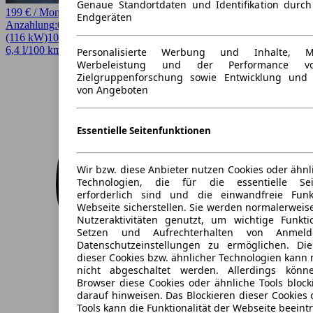
Genaue Standortdaten und Identifikation durc
199 € / Monat
Endgeräten
Anzahlung:
0,00 €
Laufzeit:
36 Monate
km/Jahr:
10.000
Andere
158 PS
(116 kW)
10.302 km
EZ 06/2024
Automatik
SUV / Pickup
4 Türen
6,4 l/100 km (komb.)* · 144 g/km CO2* · CO2-Klasse E
Personalisierte Werbung und Inhalte, 
Werbeleistung und der Performance vo
Zielgruppenforschung sowie Entwicklung und
von Angeboten
Essentielle Seitenfunktionen
Wir bzw. diese Anbieter nutzen Cookies oder ähnl
Technologien, die für die essentielle Seit
erforderlich sind und die einwandfreie Funkt
Webseite sicherstellen. Sie werden normalerweise
Nutzeraktivitäten genutzt, um wichtige Funkt
Setzen und Aufrechterhalten von Anmeld
Datenschutzeinstellungen zu ermöglichen. D
dieser Cookies bzw. ähnlicher Technologien kann
nicht abgeschaltet werden. Allerdings könn
Browser diese Cookies oder ähnliche Tools block
darauf hinweisen. Das Blockieren dieser Cookies 
Tools kann die Funktionalität der Webseite beeint