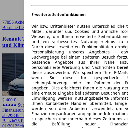
Erweiterte Seitenfunktionen
77855 Achern
Wir bzw. Drittanbieter nutzen unterschiedliche 
Besuche Leasingmarkt
➚
Mittel, darunter u.a. Cookies und ähnliche Too
Webseite, um Ihnen erweiterte Seitenfunktion
Renault Twingo 1.2 16V 75 PS Liberty mit Faltdach
und ein verbessertes Nutzungserlebnis zu g
und Klima
Durch diese erweiterten Funktionalitäten ermög
Personalisierung unseres Angebotes - e
Suchvorgänge bei einem späteren Besuch fortzu
passende Angebote aus Ihrer Nähe anzu
personalisierte Werbung und Nachrichten berei
diese auszuwerten. Wir speichern Ihre E-Mail-
wenn Sie diese für gespeicherte Suc
Lieblingsfahrzeuge oder im Rahmen der Pr
angeben. Dies erleichtert Ihnen die Nutzung de
eine erneute Eingabe bei späteren Besuchen entfä
Einwilligung werden nutzungsbasierte Informa
2.400 €
Ihnen kontaktierte Händler übermittelt. Einige
●●●●● Super Preis
werden von den Anbietern verwendet, um v
Finanzierung möglich
Finanzierungsanfragen angegebene Informatione
ab 29€ finanzieren ↗
zu speichern und innerhalb dieses Zeitraums a
Benzin
75 PS (55 kW)
126.500 km
EZ
die Befüllung neuer Finanzierun
01/2012
Schaltgetriebe
Kleinwagen
3 Türen