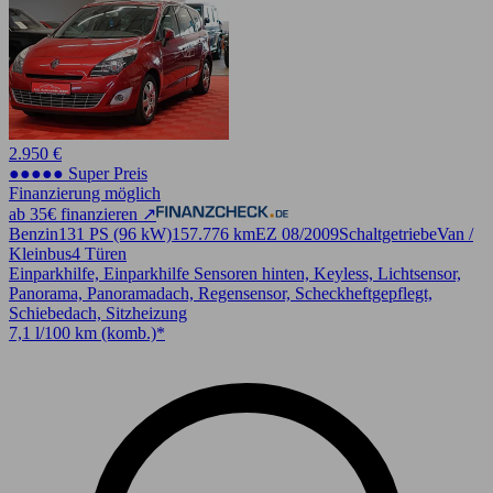
2.950 €
●●●●● Super Preis
Finanzierung möglich
ab 35€ finanzieren ↗
Benzin
131 PS (96 kW)
157.776 km
EZ 08/2009
Schaltgetriebe
Van /
Kleinbus
4 Türen
Einparkhilfe, Einparkhilfe Sensoren hinten, Keyless, Lichtsensor,
Panorama, Panoramadach, Regensensor, Scheckheftgepflegt,
Schiebedach, Sitzheizung
7,1 l/100 km (komb.)*