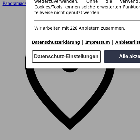
wiederzuverwenden. Ohne die Verwend
Panoramadach
Cookies/Tools können solche erweiterten Funkti
teilweise nicht genutzt werden.
Wir arbeiten mit 228 Anbietern zusammen.
|
|
Datenschutzerklärung
Impressum
Anbieterlis
Datenschutz-Einstellungen
Alle akz