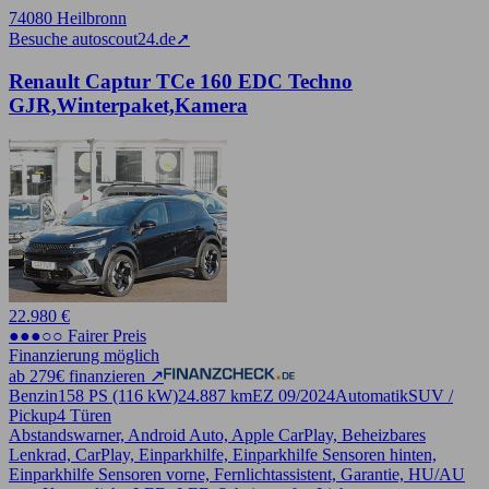
74080 Heilbronn
Besuche autoscout24.de
➚
Renault Captur TCe 160 EDC Techno
GJR,Winterpaket,Kamera
22.980 €
●●●○○ Fairer Preis
Finanzierung möglich
ab 279€ finanzieren ↗
Benzin
158 PS (116 kW)
24.887 km
EZ 09/2024
Automatik
SUV /
Pickup
4 Türen
Abstandswarner, Android Auto, Apple CarPlay, Beheizbares
Lenkrad, CarPlay, Einparkhilfe, Einparkhilfe Sensoren hinten,
Einparkhilfe Sensoren vorne, Fernlichtassistent, Garantie, HU/AU