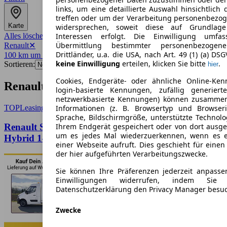
links, um eine detaillierte Auswahl hinsichtlich 
treffen oder um der Verarbeitung personenbezo
Karte
widersprechen, soweit diese auf Grundlage 
Alles löschen
✕
Interessen erfolgt. Die Einwilligung umfa
Übermittlung bestimmter personenbezoge
Renault
✕
Drittländer, u.a. die USA, nach Art. 49 (1) (a) DS
100 km um 76133
✕
keine Einwilligung
erteilen, klicken Sie bitte
.
Sortieren:
hier
Cookies, Endgeräte- oder ähnliche Online-Ken
Renault-Angebote in Karlsruhe
login-basierte Kennungen, zufällig generier
netzwerkbasierte Kennungen) können zusamme
TOP
Leasing
Informationen (z. B. Browsertyp und Browseri
Sprache, Bildschirmgröße, unterstützte Technolo
Renault Symbioz SYMBIOZ Iconic E-Tech Full
Ihrem Endgerät gespeichert oder von dort ausg
um es jedes Mal wiederzuerkennen, wenn es 
Hybrid 145 PanoD
einer Webseite aufruft. Dies geschieht für eine
der hier aufgeführten Verarbeitungszwecke.
Sie können Ihre Präferenzen jederzeit anpasse
Einwilligungen widerrufen, indem Sie
Datenschutzerklärung den Privacy Manager besu
Zwecke