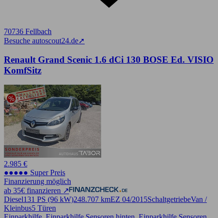
70736 Fellbach
Besuche autoscout24.de
➚
Renault Grand Scenic 1.6 dCi 130 BOSE Ed. VISIO
KomfSitz
2.985 €
●●●●● Super Preis
Finanzierung möglich
ab 35€ finanzieren ↗
Diesel
131 PS (96 kW)
248.707 km
EZ 04/2015
Schaltgetriebe
Van /
Kleinbus
5 Türen
Einparkhilfe, Einparkhilfe Sensoren hinten, Einparkhilfe Sensoren