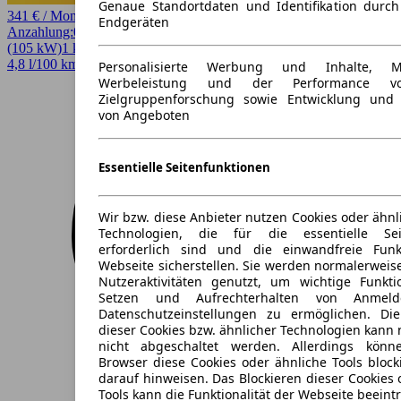
Genaue Standortdaten und Identifikation durc
341 € / Monat
Endgeräten
Anzahlung:
0,00 €
Laufzeit:
60 Monate
km/Jahr:
5.000
Andere
143 PS
(105 kW)
1 km
EZ 08/2026
Automatik
SUV / Pickup
4 Türen
4,8 l/100 km (komb.)* · 109 g/km CO2* · CO2-Klasse C
Personalisierte Werbung und Inhalte, 
Werbeleistung und der Performance vo
Zielgruppenforschung sowie Entwicklung und
von Angeboten
Essentielle Seitenfunktionen
Wir bzw. diese Anbieter nutzen Cookies oder ähnl
Technologien, die für die essentielle Seit
erforderlich sind und die einwandfreie Funkt
Webseite sicherstellen. Sie werden normalerweise
Nutzeraktivitäten genutzt, um wichtige Funkt
Setzen und Aufrechterhalten von Anmeld
Datenschutzeinstellungen zu ermöglichen. D
dieser Cookies bzw. ähnlicher Technologien kann
nicht abgeschaltet werden. Allerdings könn
Browser diese Cookies oder ähnliche Tools block
darauf hinweisen. Das Blockieren dieser Cookies 
Tools kann die Funktionalität der Webseite beeint