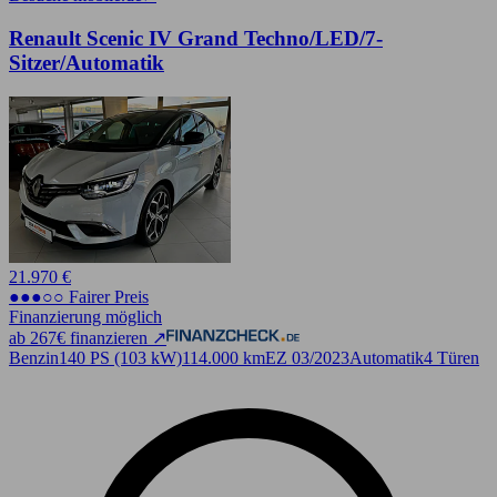
Renault Scenic IV Grand Techno/LED/7-
Sitzer/Automatik
21.970 €
●●●○○ Fairer Preis
Finanzierung möglich
ab 267€ finanzieren ↗
Benzin
140 PS (103 kW)
114.000 km
EZ 03/2023
Automatik
4 Türen