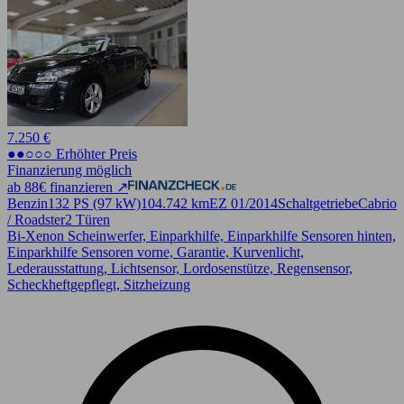
7.250 €
●●○○○ Erhöhter Preis
Finanzierung möglich
ab 88€ finanzieren ↗
Benzin
132 PS (97 kW)
104.742 km
EZ 01/2014
Schaltgetriebe
Cabrio
/ Roadster
2 Türen
Bi-Xenon Scheinwerfer, Einparkhilfe, Einparkhilfe Sensoren hinten,
Einparkhilfe Sensoren vorne, Garantie, Kurvenlicht,
Lederausstattung, Lichtsensor, Lordosenstütze, Regensensor,
Scheckheftgepflegt, Sitzheizung