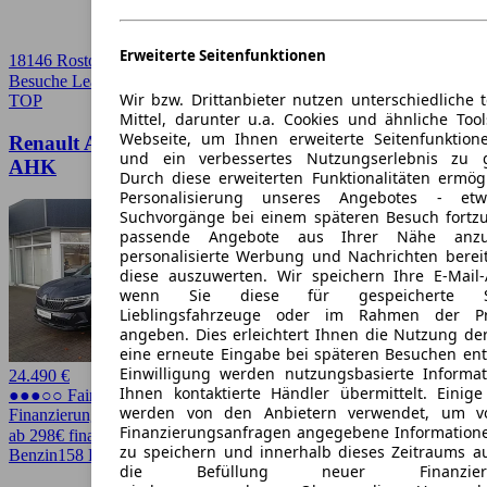
Erweiterte Seitenfunktionen
18146 Rostock
Besuche Leasingmarkt
➚
Wir bzw. Drittanbieter nutzen unterschiedliche 
TOP
Mittel, darunter u.a. Cookies und ähnliche Too
Webseite, um Ihnen erweiterte Seitenfunktion
Renault Austral Techno, Navi, Kamera, Automatik,
und ein verbessertes Nutzungserlebnis zu g
AHK
Durch diese erweiterten Funktionalitäten ermög
Personalisierung unseres Angebotes - e
Suchvorgänge bei einem späteren Besuch fortzu
passende Angebote aus Ihrer Nähe anzu
personalisierte Werbung und Nachrichten berei
diese auszuwerten. Wir speichern Ihre E-Mail-
wenn Sie diese für gespeicherte Suc
Lieblingsfahrzeuge oder im Rahmen der Pr
angeben. Dies erleichtert Ihnen die Nutzung de
eine erneute Eingabe bei späteren Besuchen entfä
Einwilligung werden nutzungsbasierte Informa
24.490 €
Ihnen kontaktierte Händler übermittelt. Einige
●●●○○ Fairer Preis
werden von den Anbietern verwendet, um v
Finanzierung möglich
Finanzierungsanfragen angegebene Informatione
ab 298€ finanzieren ↗
zu speichern und innerhalb dieses Zeitraums a
Benzin
158 PS (116 kW)
43.001 km
EZ 12/2023
Automatik
4 Türen
die Befüllung neuer Finanzierun