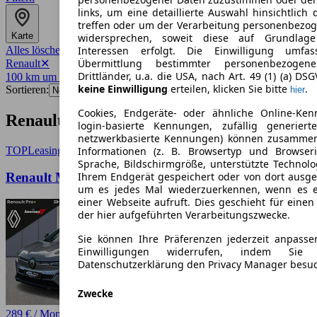
links, um eine detaillierte Auswahl hinsichtlich 
treffen oder um der Verarbeitung personenbezo
Karte
widersprechen, soweit diese auf Grundlage 
Alles löschen
✕
Interessen erfolgt. Die Einwilligung umfa
Übermittlung bestimmter personenbezoge
Renault
✕
Drittländer, u.a. die USA, nach Art. 49 (1) (a) DS
100 km um 18147
✕
keine Einwilligung
erteilen, klicken Sie bitte
.
Sortieren:
hier
Cookies, Endgeräte- oder ähnliche Online-Ken
Renault-Angebote in Rostock
login-basierte Kennungen, zufällig generier
netzwerkbasierte Kennungen) können zusamme
TOP
Leasing
Informationen (z. B. Browsertyp und Browseri
Sprache, Bildschirmgröße, unterstützte Technolo
Renault Megane E-Tech Paket Techno EV40 130 hp
Ihrem Endgerät gespeichert oder von dort ausg
um es jedes Mal wiederzuerkennen, wenn es 
einer Webseite aufruft. Dies geschieht für eine
der hier aufgeführten Verarbeitungszwecke.
Sie können Ihre Präferenzen jederzeit anpasse
Einwilligungen widerrufen, indem Sie
Datenschutzerklärung den Privacy Manager besu
Zwecke
289 € / Monat