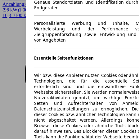
Genaue Standortdaten und Identifikation durc
Anzahlung:
0,00 €
Laufzeit:
60 Monate
km/Jahr:
5.000
Elektro
130 PS
Endgeräten
(96 kW)
1.000 km
EZ 01/2024
Automatik
Limousine
4 Türen
16,3 l/100 km (komb.)* · 0 g/km CO2* · CO2-Klasse A
Personalisierte Werbung und Inhalte, 
Werbeleistung und der Performance vo
Zielgruppenforschung sowie Entwicklung und
von Angeboten
Essentielle Seitenfunktionen
Wir bzw. diese Anbieter nutzen Cookies oder ähnl
Technologien, die für die essentielle Seit
erforderlich sind und die einwandfreie Funkt
Webseite sicherstellen. Sie werden normalerweise
Nutzeraktivitäten genutzt, um wichtige Funkt
Setzen und Aufrechterhalten von Anmeld
Datenschutzeinstellungen zu ermöglichen. D
dieser Cookies bzw. ähnlicher Technologien kann
nicht abgeschaltet werden. Allerdings könn
Browser diese Cookies oder ähnliche Tools block
darauf hinweisen. Das Blockieren dieser Cookies 
Tools kann die Funktionalität der Webseite beeint