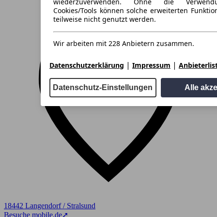
wiederzuverwenden. Ohne die Verwend
Cookies/Tools können solche erweiterten Funkti
teilweise nicht genutzt werden.
Wir arbeiten mit 228 Anbietern zusammen.
|
|
Datenschutzerklärung
Impressum
Anbieterlis
Datenschutz-Einstellungen
Alle akz
18442 Langendorf / Stralsund
Besuche mobile.de
➚