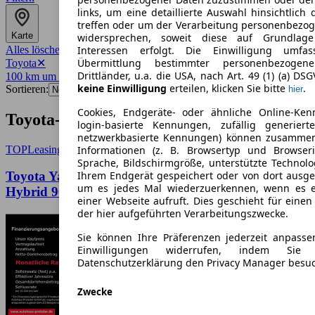
links, um eine detaillierte Auswahl hinsichtlich 
treffen oder um der Verarbeitung personenbezo
Karte
widersprechen, soweit diese auf Grundlage 
Alles löschen
✕
Interessen erfolgt. Die Einwilligung umfa
Übermittlung bestimmter personenbezoge
Toyota
✕
Drittländer, u.a. die USA, nach Art. 49 (1) (a) DS
100 km um 69115
✕
keine Einwilligung
erteilen, klicken Sie bitte
.
Sortieren:
hier
Cookies, Endgeräte- oder ähnliche Online-Ken
Toyota-Angebote in Heidelberg
login-basierte Kennungen, zufällig generier
netzwerkbasierte Kennungen) können zusamme
TOP
Leasing
Informationen (z. B. Browsertyp und Browseri
Sprache, Bildschirmgröße, unterstützte Technolo
Toyota Yaris Cross FWD 5-Türer Teamplayer 1,5L
Ihrem Endgerät gespeichert oder von dort ausg
um es jedes Mal wiederzuerkennen, wenn es 
Hybrid 96 kW Navi Digitales Cockpit LED ACC
einer Webseite aufruft. Dies geschieht für eine
der hier aufgeführten Verarbeitungszwecke.
Sie können Ihre Präferenzen jederzeit anpasse
Einwilligungen widerrufen, indem Sie
Datenschutzerklärung den Privacy Manager besu
Zwecke