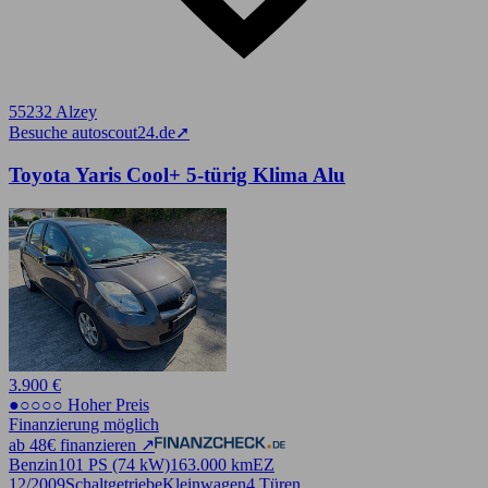
55232 Alzey
Besuche autoscout24.de
➚
Toyota Yaris Cool+ 5-türig Klima Alu
3.900 €
●○○○○ Hoher Preis
Finanzierung möglich
ab 48€ finanzieren ↗
Benzin
101 PS (74 kW)
163.000 km
EZ
12/2009
Schaltgetriebe
Kleinwagen
4 Türen