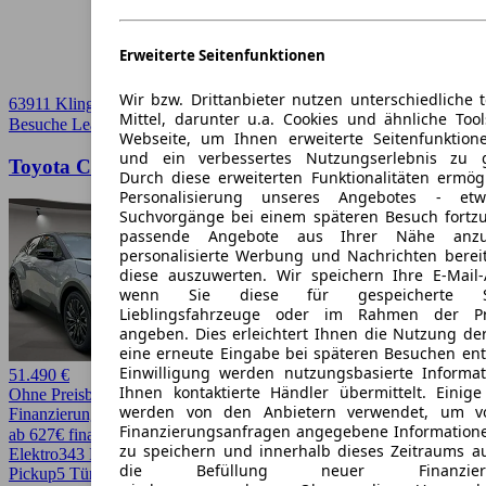
Erweiterte Seitenfunktionen
Wir bzw. Drittanbieter nutzen unterschiedliche 
63911 Klingenberg
Mittel, darunter u.a. Cookies und ähnliche Too
Besuche Leasingmarkt
➚
Webseite, um Ihnen erweiterte Seitenfunktion
und ein verbessertes Nutzungserlebnis zu g
Toyota C-HR C-HR+ 77kWh AWD Lounge (NG26)
Durch diese erweiterten Funktionalitäten ermög
Personalisierung unseres Angebotes - e
Suchvorgänge bei einem späteren Besuch fortzu
passende Angebote aus Ihrer Nähe anzu
personalisierte Werbung und Nachrichten berei
diese auszuwerten. Wir speichern Ihre E-Mail-
wenn Sie diese für gespeicherte Suc
Lieblingsfahrzeuge oder im Rahmen der Pr
angeben. Dies erleichtert Ihnen die Nutzung de
eine erneute Eingabe bei späteren Besuchen entfä
Einwilligung werden nutzungsbasierte Informa
51.490 €
Ihnen kontaktierte Händler übermittelt. Einige
Ohne Preisbewertung
werden von den Anbietern verwendet, um v
Finanzierung möglich
Finanzierungsanfragen angegebene Informatione
ab 627€ finanzieren ↗
zu speichern und innerhalb dieses Zeitraums a
Elektro
343 PS (252 kW)
0 km
15,7 kWh/100 km
Automatik
SUV /
die Befüllung neuer Finanzierun
Pickup
5 Türen