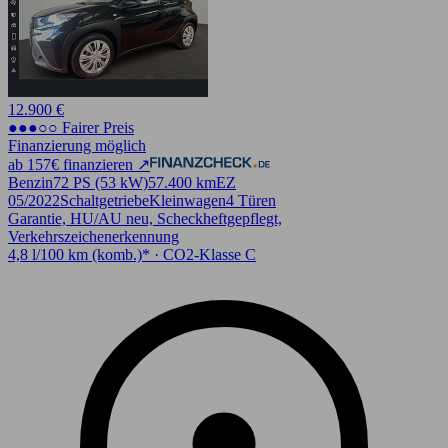
12.900 €
●●●○○ Fairer Preis
Finanzierung möglich
ab 157€ finanzieren ↗
Benzin
72 PS (53 kW)
57.400 km
EZ
05/2022
Schaltgetriebe
Kleinwagen
4 Türen
Garantie, HU/AU neu, Scheckheftgepflegt,
Verkehrszeichenerkennung
4,8 l/100 km (komb.)* · CO2-Klasse C