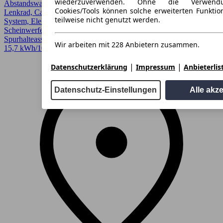
wiederzuverwenden. Ohne die Verwend
Abstandswarner, Allrad, Android Auto, Apple CarPlay, Beheizbares
Cookies/Tools können solche erweiterten Funkti
Lenkrad, CarPlay, Einparkhilfe, Einparkhilfe selbstlenkendes
teilweise nicht genutzt werden.
System, Elektrische Sitze, Fernlichtassistent, LED, LED-
Scheinwerfer, Lordosenstütze, Regensensor, Sitzheizung,
Spurhalteassistent, Totwinkel-Assistent, Verkehrszeichenerkennung
Wir arbeiten mit 228 Anbietern zusammen.
15,7 kWh/100 km (gew., komb.)* · CO2-Klasse A
|
|
Datenschutzerklärung
Impressum
Anbieterlis
Datenschutz-Einstellungen
Alle akz