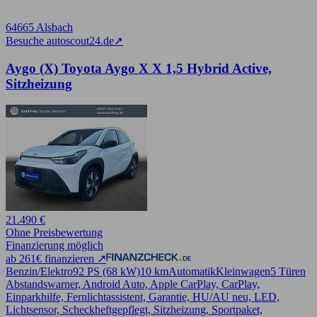
64665 Alsbach
Besuche autoscout24.de
➚
Aygo (X) Toyota Aygo X X 1,5 Hybrid Active,
Sitzheizung
21.490 €
Ohne Preisbewertung
Finanzierung möglich
ab 261€ finanzieren ↗
Benzin/Elektro
92 PS (68 kW)
10 km
Automatik
Kleinwagen
5 Türen
Abstandswarner, Android Auto, Apple CarPlay, CarPlay,
Einparkhilfe, Fernlichtassistent, Garantie, HU/AU neu, LED,
Lichtsensor, Scheckheftgepflegt, Sitzheizung, Sportpaket,