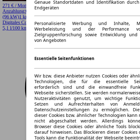
Genaue Standortdaten und Identifikation durc
271 € / Monat
Endgeräten
Anzahlung:
0,00 €
Laufzeit:
48 Monate
km/Jahr:
10.000
Andere
131 PS
(96 kW)
1 km
EZ 08/2026
Automatik
Kleinwagen
4 Türen
Digitales Cockpit, LED
Personalisierte Werbung und Inhalte, 
5,1 l/100 km (komb.)* · 116 g/km CO2* · CO2-Klasse D
Werbeleistung und der Performance vo
Zielgruppenforschung sowie Entwicklung und
von Angeboten
Essentielle Seitenfunktionen
Wir bzw. diese Anbieter nutzen Cookies oder ähnl
Technologien, die für die essentielle Seit
erforderlich sind und die einwandfreie Funkt
Webseite sicherstellen. Sie werden normalerweise
Nutzeraktivitäten genutzt, um wichtige Funkt
Setzen und Aufrechterhalten von Anmeld
Datenschutzeinstellungen zu ermöglichen. D
dieser Cookies bzw. ähnlicher Technologien kann
nicht abgeschaltet werden. Allerdings könn
Browser diese Cookies oder ähnliche Tools block
darauf hinweisen. Das Blockieren dieser Cookies 
Tools kann die Funktionalität der Webseite beeint