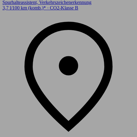
Spurhalteassistent, Verkehrszeichenerkennung
3,7 l/100 km (komb.)* · CO2-Klasse B