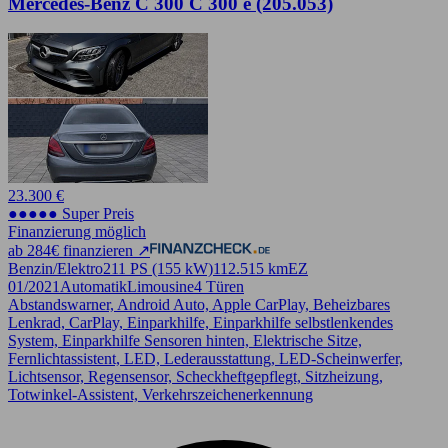
Mercedes-Benz C 300 C 300 e (205.053)
23.300 €
●●●●● Super Preis
Finanzierung möglich
ab 284€ finanzieren ↗
Benzin/Elektro
211 PS (155 kW)
112.515 km
EZ
01/2021
Automatik
Limousine
4 Türen
Abstandswarner, Android Auto, Apple CarPlay, Beheizbares
Lenkrad, CarPlay, Einparkhilfe, Einparkhilfe selbstlenkendes
System, Einparkhilfe Sensoren hinten, Elektrische Sitze,
Fernlichtassistent, LED, Lederausstattung, LED-Scheinwerfer,
Lichtsensor, Regensensor, Scheckheftgepflegt, Sitzheizung,
Totwinkel-Assistent, Verkehrszeichenerkennung