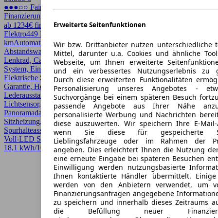
●●●○○ Fairer Preis
Finanzierung möglich
Erweiterte Seitenfunktionen
ab 1234€ finanzieren ↗
Elektro
449 PS (330 kW)
8.950 km
EZ 08/2025
18,1 kWh/100
km
Automatik
Limousine
4 Türen
Wir bzw. Drittanbieter nutzen unterschiedliche 
Abstandswarner, Allrad, Android Auto, Apple CarPlay, Beheizbares
Mittel, darunter u.a. Cookies und ähnliche Too
Lenkrad, CarPlay, Einparkhilfe, Einparkhilfe selbstlenkendes
Webseite, um Ihnen erweiterte Seitenfunktion
System, Einparkhilfe Sensoren hinten, Einparkhilfe Sensoren vorne,
und ein verbessertes Nutzungserlebnis zu g
Elektrische Sitze, Elektrische Sitzeinstellung, Fernlichtassistent,
Durch diese erweiterten Funktionalitäten ermög
Garantie, Head-up display, HU/AU neu, Kurvenlicht, LED,
Personalisierung unseres Angebotes - e
Lederausstattung, LED Scheinwerfer, LED-Scheinwerfer,
Suchvorgänge bei einem späteren Besuch fortzu
Lichtsensor, Lordosenstütze, Massagesitze, Panorama,
passende Angebote aus Ihrer Nähe anzu
Panoramadach, Regensensor, Scheckheftgepflegt, Schiebedach,
personalisierte Werbung und Nachrichten berei
Sitzheizung, Sitzheizung hinten, Sportpaket, Sportsitze,
diese auszuwerten. Wir speichern Ihre E-Mail-
Spurhalteassistent, Totwinkel-Assistent, Verkehrszeichenerkennung,
wenn Sie diese für gespeicherte Suc
Voll-LED Scheinwerfer
Lieblingsfahrzeuge oder im Rahmen der Pr
18,1 kWh/100 km (gew., komb.)* · CO2-Klasse A
angeben. Dies erleichtert Ihnen die Nutzung de
eine erneute Eingabe bei späteren Besuchen entfä
Einwilligung werden nutzungsbasierte Informa
Ihnen kontaktierte Händler übermittelt. Einige
werden von den Anbietern verwendet, um v
Finanzierungsanfragen angegebene Informatione
zu speichern und innerhalb dieses Zeitraums a
die Befüllung neuer Finanzierun