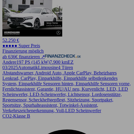
52.250 €
●●●●● Super Preis
Finanzierung möglich
ab 636€ finanzieren ↗
Andere
197 PS (145 kW)
7.900 km
EZ
03/2025
Automatik
Limousine
4 Türen
Abstandswarner, Android Auto, Apple CarPlay, Beheizbares
Lenkrad, CarPlay, Einparkhilfe, Einparkhilfe selbstlenkendes
System, Einparkhilfe Sensoren hinten, Einparkhilfe Sensoren vorne,
Fernlichtassistent, Garantie, HU/AU neu, Kurvenlicht, LED, LED
Scheinwerfer, LED-Scheinwerfer, Lichtsensor, Lordosenstütze,
Regensensor, Scheckheftgepflegt, Sitzheizung, Sportpaket,
Sportsitze, Spurhalteassistent, Totwinkel-Assistent,
Verkehrszeichenerkennung, Voll-LED Scheinwerfer
CO2-Klasse B