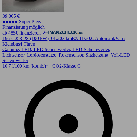
39.865 €
●●●●● Super Preis
Finanzierung möglich
ab 485€ finanzieren ↗
Diesel
258 PS (190 kW)
101.203 km
EZ 11/2022
Automatik
Van /
Kleinbus
4 Türen
Garantie, LED, LED Scheinwerfer, LED-Scheinwerfer,
Lichtsensor, Lordosenstütze, Regensensor, Sitzheizung, Voll-LED
Scheinwerfer
10,7 l/100 km (komb.)* · CO2-Klasse G