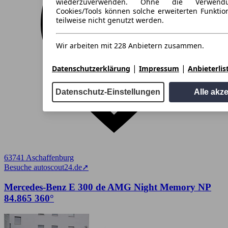
wiederzuverwenden. Ohne die Verwend
Cookies/Tools können solche erweiterten Funkti
teilweise nicht genutzt werden.
Wir arbeiten mit 228 Anbietern zusammen.
|
|
Datenschutzerklärung
Impressum
Anbieterlis
Datenschutz-Einstellungen
Alle akz
63741 Aschaffenburg
Besuche autoscout24.de
➚
Mercedes-Benz E 300 de AMG Night Memory NP
84.865 360°