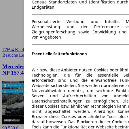
Genaue Standortdaten und Identifikation durc
Endgeräten
Personalisierte Werbung und Inhalte, 
Werbeleistung und der Performance vo
Zielgruppenforschung sowie Entwicklung und
von Angeboten
77694 Kehl
Essentielle Seitenfunktionen
Besuche Leasingmarkt
➚
Mercedes-Benz EQS 500 4M AMG Night Panorama
Wir bzw. diese Anbieter nutzen Cookies oder ähnl
NP 157.461
Technologien, die für die essentielle Seit
erforderlich sind und die einwandfreie Funkt
Webseite sicherstellen. Sie werden normalerweise
Nutzeraktivitäten genutzt, um wichtige Funkt
Setzen und Aufrechterhalten von Anmeld
Datenschutzeinstellungen zu ermöglichen. D
dieser Cookies bzw. ähnlicher Technologien kann
nicht abgeschaltet werden. Allerdings könn
Browser diese Cookies oder ähnliche Tools block
darauf hinweisen. Das Blockieren dieser Cookies 
Tools kann die Funktionalität der Webseite beeint
90.530 €