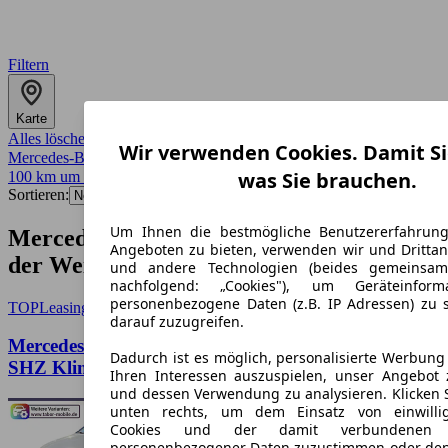
Filtern
Karte
Alles löschen
✕
Wir verwenden Cookies. Damit Si
Mercedes-Benz
✕
was Sie brauchen.
100 km um 67433
✕
Sortieren:
Um Ihnen die bestmögliche Benutzererfahrun
Mercedes-Benz-Angebote in Neustadt an
Angeboten zu bieten, verwenden wir und Drittan
der Weinstrasse
und andere Technologien (beides gemeinsa
nachfolgend: „Cookies"), um Geräteinfor
personenbezogene Daten (z.B. IP Adressen) zu 
TOP
Leasing
darauf zuzugreifen.
Mercedes-Benz Vito e112 Kasten 60kWh lang Holz
Dadurch ist es möglich, personalisierte Werbun
SHZ Klima 3-S
Ihren Interessen auszuspielen, unser Angebot 
und dessen Verwendung zu analysieren. Klicken 
unten rechts, um dem Einsatz von einwillig
Cookies und der damit verbundenen V
personenbezogener Daten zuzustimmen oder den