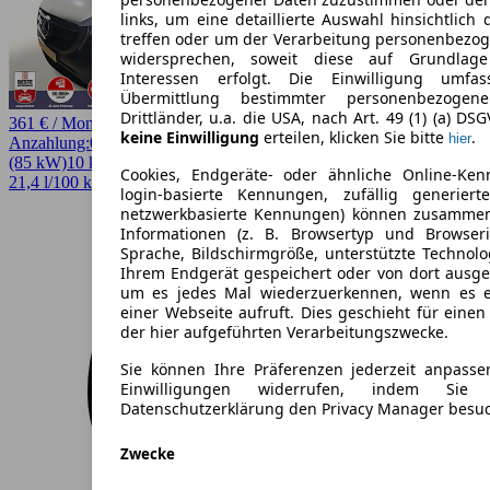
links, um eine detaillierte Auswahl hinsichtlich 
treffen oder um der Verarbeitung personenbezo
widersprechen, soweit diese auf Grundlage 
Interessen erfolgt. Die Einwilligung umfa
Übermittlung bestimmter personenbezoge
Drittländer, u.a. die USA, nach Art. 49 (1) (a) DS
361 € / Monat
keine Einwilligung
erteilen, klicken Sie bitte
.
hier
Anzahlung:
0,00 €
Laufzeit:
48 Monate
km/Jahr:
10.000
Elektro
116 PS
(85 kW)
10 km
EZ 11/2025
Automatik
4 Türen
Cookies, Endgeräte- oder ähnliche Online-Ken
21,4 l/100 km (komb.)* · 0 g/km CO2*
login-basierte Kennungen, zufällig generier
netzwerkbasierte Kennungen) können zusamme
Informationen (z. B. Browsertyp und Browseri
Sprache, Bildschirmgröße, unterstützte Technolo
Ihrem Endgerät gespeichert oder von dort ausg
um es jedes Mal wiederzuerkennen, wenn es 
einer Webseite aufruft. Dies geschieht für eine
der hier aufgeführten Verarbeitungszwecke.
Sie können Ihre Präferenzen jederzeit anpasse
Einwilligungen widerrufen, indem Sie
Datenschutzerklärung den Privacy Manager besu
Zwecke