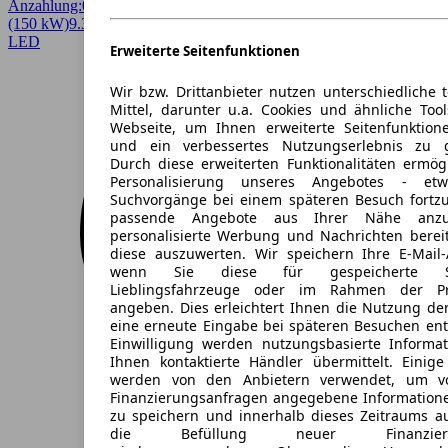
Anzahlung:
0,00 €
Laufzeit:
36 Monate
km/Jahr:
10.000
Benzin
204 PS
(150 kW)
9.300 km
EZ 10/2025
Automatik
Limousine
4 Türen
LED
Erweiterte Seitenfunktionen
Wir bzw. Drittanbieter nutzen unterschiedliche 
Mittel, darunter u.a. Cookies und ähnliche Too
Webseite, um Ihnen erweiterte Seitenfunktion
und ein verbessertes Nutzungserlebnis zu g
Durch diese erweiterten Funktionalitäten ermög
Personalisierung unseres Angebotes - e
Suchvorgänge bei einem späteren Besuch fortzu
passende Angebote aus Ihrer Nähe anzu
personalisierte Werbung und Nachrichten berei
diese auszuwerten. Wir speichern Ihre E-Mail-
wenn Sie diese für gespeicherte Suc
Lieblingsfahrzeuge oder im Rahmen der Pr
angeben. Dies erleichtert Ihnen die Nutzung de
eine erneute Eingabe bei späteren Besuchen entfä
Einwilligung werden nutzungsbasierte Informa
Ihnen kontaktierte Händler übermittelt. Einige
werden von den Anbietern verwendet, um v
Finanzierungsanfragen angegebene Informatione
zu speichern und innerhalb dieses Zeitraums a
die Befüllung neuer Finanzierun