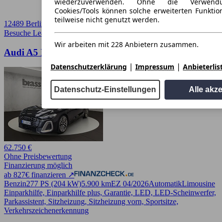
wiederzuverwenden. Ohne die Verwend
Cookies/Tools können solche erweiterten Funkti
teilweise nicht genutzt werden.
12489 Berlin
Besuche Leasingmarkt
➚
Wir arbeiten mit 228 Anbietern zusammen.
Audi A5 Limousine TFSI quattro 150 kW S tronic
|
|
Datenschutzerklärung
Impressum
Anbieterlis
Datenschutz-Einstellungen
Alle akz
62.750 €
Ohne Preisbewertung
Finanzierung möglich
ab 827€ finanzieren ↗
Benzin
277 PS (204 kW)
5.900 km
EZ 04/2026
Automatik
Limousine
Einparkhilfe, Einparkhilfe plus, Garantie, LED, LED-Scheinwerfer,
Parkassistent, Sitzheizung, Sitzheizung vorn, Sportsitze,
Verkehrszeichenerkennung