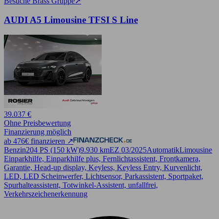
Besuche Brass Gruppe
➚
AUDI A5 Limousine TFSI S Line
39.037 €
Ohne Preisbewertung
Finanzierung möglich
ab 476€ finanzieren ↗
Benzin
204 PS (150 kW)
9.930 km
EZ 03/2025
Automatik
Limousine
Einparkhilfe, Einparkhilfe plus, Fernlichtassistent, Frontkamera,
Garantie, Head-up display, Keyless, Keyless Entry, Kurvenlicht,
LED, LED Scheinwerfer, Lichtsensor, Parkassistent, Sportpaket,
Spurhalteassistent, Totwinkel-Assistent, unfallfrei,
Verkehrszeichenerkennung