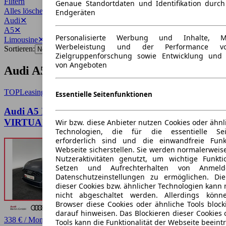
Filtern
Genaue Standortdaten und Identifikation durc
Alles löschen
✕
Endgeräten
Audi
✕
A5
✕
Personalisierte Werbung und Inhalte, 
Limousine
✕
Werbeleistung und der Performance vo
Sortieren:
Zielgruppenforschung sowie Entwicklung und
von Angeboten
Audi A5 Limousine Angebote
TOP
Leasing
Essentielle Seitenfunktionen
Audi A5 Limousine TFSI S tr. RFK NAVI
VIRTUAL LED
Wir bzw. diese Anbieter nutzen Cookies oder ähnl
Technologien, die für die essentielle Seit
erforderlich sind und die einwandfreie Funkt
Webseite sicherstellen. Sie werden normalerweise
Nutzeraktivitäten genutzt, um wichtige Funkt
Setzen und Aufrechterhalten von Anmeld
Datenschutzeinstellungen zu ermöglichen. D
dieser Cookies bzw. ähnlicher Technologien kann
nicht abgeschaltet werden. Allerdings könn
Browser diese Cookies oder ähnliche Tools block
darauf hinweisen. Das Blockieren dieser Cookies 
338 € / Monat
Tools kann die Funktionalität der Webseite beeint