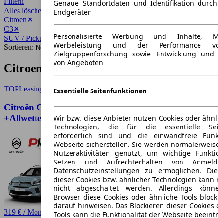
Filtern
Genaue Standortdaten und Identifikation durc
Alles löschen
✕
Endgeräten
Citroen
✕
C3
✕
Personalisierte Werbung und Inhalte, 
SUV / Pickup
✕
Werbeleistung und der Performance vo
Sortieren:
Zielgruppenforschung sowie Entwicklung und
von Angeboten
Citroen C3 SUV / Pickup Angebote
TOP
Leasing
Essentielle Seitenfunktionen
Citroën C3 Standard MAX
+Allwetter+Winterpak+11 kW Lader+Überführung
Wir bzw. diese Anbieter nutzen Cookies oder ähnl
Technologien, die für die essentielle Seit
erforderlich sind und die einwandfreie Funkt
Webseite sicherstellen. Sie werden normalerweise
Nutzeraktivitäten genutzt, um wichtige Funkt
Setzen und Aufrechterhalten von Anmeld
Datenschutzeinstellungen zu ermöglichen. D
dieser Cookies bzw. ähnlicher Technologien kann
nicht abgeschaltet werden. Allerdings könn
Browser diese Cookies oder ähnliche Tools block
darauf hinweisen. Das Blockieren dieser Cookies 
319 € / Monat
Tools kann die Funktionalität der Webseite beeint