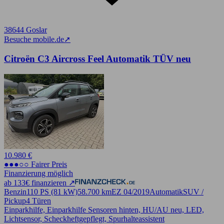
38644 Goslar
Besuche mobile.de
➚
Citroën C3 Aircross Feel Automatik TÜV neu
10.980 €
●●●○○ Fairer Preis
Finanzierung möglich
ab 133€ finanzieren ↗
Benzin
110 PS (81 kW)
58.700 km
EZ 04/2019
Automatik
SUV /
Pickup
4 Türen
Einparkhilfe, Einparkhilfe Sensoren hinten, HU/AU neu, LED,
Lichtsensor, Scheckheftgepflegt, Spurhalteassistent