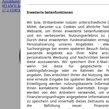
Anzahlung:
0,00 €
Laufzeit:
48 Monate
km/Jahr:
5.000
Elektro
113 PS
(83 kW)
1 km
EZ 08/2026
Automatik
SUV / Pickup
4 Türen
17,2 l/100 km (komb.)* · 0 g/km CO2* · CO2-Klasse A
Erweiterte Seitenfunktionen
Wir bzw. Drittanbieter nutzen unterschiedliche 
Mittel, darunter u.a. Cookies und ähnliche Too
Webseite, um Ihnen erweiterte Seitenfunktion
und ein verbessertes Nutzungserlebnis zu g
Durch diese erweiterten Funktionalitäten ermög
Personalisierung unseres Angebotes - e
Suchvorgänge bei einem späteren Besuch fortzu
passende Angebote aus Ihrer Nähe anzu
personalisierte Werbung und Nachrichten berei
diese auszuwerten. Wir speichern Ihre E-Mail-
wenn Sie diese für gespeicherte Suc
Lieblingsfahrzeuge oder im Rahmen der Pr
angeben. Dies erleichtert Ihnen die Nutzung de
eine erneute Eingabe bei späteren Besuchen entfä
Einwilligung werden nutzungsbasierte Informa
Ihnen kontaktierte Händler übermittelt. Einige
werden von den Anbietern verwendet, um v
Finanzierungsanfragen angegebene Informatione
zu speichern und innerhalb dieses Zeitraums a
die Befüllung neuer Finanzierun