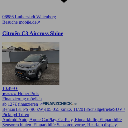
06886 Lutherstadt Wittenberg
Besuche mobile.de
➚
Citroën C3 Aircross Shine
10.499 €
●○○○○ Hoher Preis
Finanzierung möglich
ab 127€ finanzieren ↗
Benzin
131 PS (96 kW)
105.055 km
EZ 11/2018
Schaltgetriebe
SUV /
Pickup
4 Türen
Android Auto, Apple CarPlay, CarPlay, Einparkhilfe, Einparkhilfe
Sensoren hinten, Einparkhilfe Sensoren vorne, Head-up display,