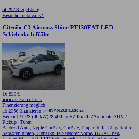
66292 Riegelsberg
Besuche mobile.de
➚
Citroën C3 Aircross Shine PT130EAT LED
Schiebedach Kälte
16.830 €
●●●○○ Fairer Preis
Finanzierung möglich
ab 205€ finanzieren ↗
Benzin
131 PS (96 kW)
28.400 km
EZ 06/2022
Automatik
SUV /
Pickup
4 Türen
Android Auto, Apple CarPlay, CarPlay, Einparkhilfe, Einparkhilfe
Sensoren hinten, Einparkhilfe Sensoren vorne, HU/AU neu,
Kurvenlicht, LED, LED Scheinwerfer, LED-Scheinwerfer,