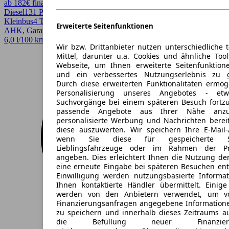
ab 182€ finanzieren ↗
Diesel
131 PS (96 kW)
69.980 km
EZ 09/2018
Schaltgetriebe
Van /
Kleinbus
4 Türen
Erweiterte Seitenfunktionen
AHK, Garantie, Lordosenstütze, Sitzheizung, Sitzhzg
6,0 l/100 km (komb.)*
Wir bzw. Drittanbieter nutzen unterschiedliche 
Mittel, darunter u.a. Cookies und ähnliche Too
Webseite, um Ihnen erweiterte Seitenfunktion
und ein verbessertes Nutzungserlebnis zu g
Durch diese erweiterten Funktionalitäten ermög
Personalisierung unseres Angebotes - e
Suchvorgänge bei einem späteren Besuch fortzu
passende Angebote aus Ihrer Nähe anzu
personalisierte Werbung und Nachrichten berei
diese auszuwerten. Wir speichern Ihre E-Mail-
wenn Sie diese für gespeicherte Suc
Lieblingsfahrzeuge oder im Rahmen der Pr
angeben. Dies erleichtert Ihnen die Nutzung de
eine erneute Eingabe bei späteren Besuchen entfä
Einwilligung werden nutzungsbasierte Informa
Ihnen kontaktierte Händler übermittelt. Einige
werden von den Anbietern verwendet, um v
Finanzierungsanfragen angegebene Informatione
zu speichern und innerhalb dieses Zeitraums a
die Befüllung neuer Finanzierun