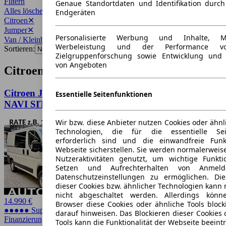
Filtern
Genaue Standortdaten und Identifikation durc
Alles löschen
✕
Endgeräten
Citroen
✕
Jumper
✕
Personalisierte Werbung und Inhalte, 
Van / Kleinbus
✕
Werbeleistung und der Performance vo
Sortieren:
Zielgruppenforschung sowie Entwicklung und
von Angeboten
Citroen Jumper Van / Kleinbus Angebote
Citroen Jumper 2.0 HDi L1H1 3,0t 3SITZE AHK
Essentielle Seitenfunktionen
NAVI SITZHZG
Wir bzw. diese Anbieter nutzen Cookies oder ähnl
Technologien, die für die essentielle Seit
erforderlich sind und die einwandfreie Funkt
Webseite sicherstellen. Sie werden normalerweise
Nutzeraktivitäten genutzt, um wichtige Funkt
Setzen und Aufrechterhalten von Anmeld
Datenschutzeinstellungen zu ermöglichen. D
dieser Cookies bzw. ähnlicher Technologien kann
nicht abgeschaltet werden. Allerdings könn
14.990 €
Browser diese Cookies oder ähnliche Tools block
●●●●● Super Preis
darauf hinweisen. Das Blockieren dieser Cookies 
Finanzierung möglich
Tools kann die Funktionalität der Webseite beeint