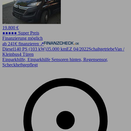
19.800 €
●●●●● Super Preis
Finanzierung möglich
ab 241€ finanzieren ↗
Diesel
140 PS (103 kW)
35.000 km
EZ 04/2022
Schaltgetriebe
Van /
Kleinbus
4 Türen
Einparkhilfe, Einparkhilfe Sensoren hinten, Regensensor,
Scheckheftgepflegt