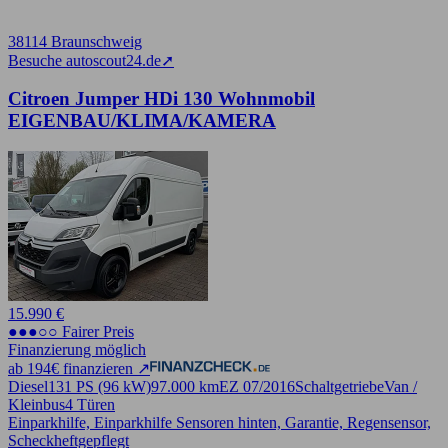
38114 Braunschweig
Besuche autoscout24.de
➚
Citroen Jumper HDi 130 Wohnmobil
EIGENBAU/KLIMA/KAMERA
15.990 €
●●●○○ Fairer Preis
Finanzierung möglich
ab 194€ finanzieren ↗
Diesel
131 PS (96 kW)
97.000 km
EZ 07/2016
Schaltgetriebe
Van /
Kleinbus
4 Türen
Einparkhilfe, Einparkhilfe Sensoren hinten, Garantie, Regensensor,
Scheckheftgepflegt