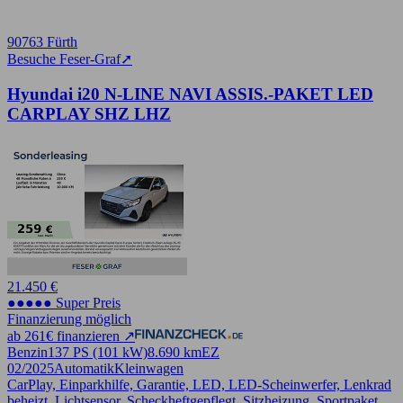
90763 Fürth
Besuche Feser-Graf
➚
Hyundai i20 N-LINE NAVI ASSIS.-PAKET LED
CARPLAY SHZ LHZ
21.450 €
●●●●● Super Preis
Finanzierung möglich
ab 261€ finanzieren ↗
Benzin
137 PS (101 kW)
8.690 km
EZ
02/2025
Automatik
Kleinwagen
CarPlay, Einparkhilfe, Garantie, LED, LED-Scheinwerfer, Lenkrad
beheizt, Lichtsensor, Scheckheftgepflegt, Sitzheizung, Sportpaket