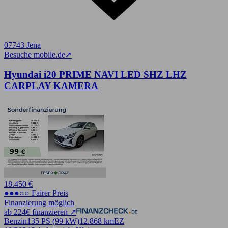
07743 Jena
Besuche mobile.de
➚
Hyundai i20 PRIME NAVI LED SHZ LHZ
CARPLAY KAMERA
18.450 €
●●●○○ Fairer Preis
Finanzierung möglich
ab 224€ finanzieren ↗
Benzin
135 PS (99 kW)
12.868 km
EZ