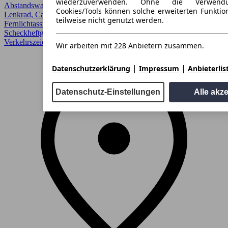
wiederzuverwenden. Ohne die Verwend
Abstandswarner, Android Auto, Apple CarPlay, Beheizbares
Cookies/Tools können solche erweiterten Funkti
Lenkrad, CarPlay, Einparkhilfe, Einparkhilfe Sensoren hinten,
teilweise nicht genutzt werden.
Fernlichtassistent, Garantie, HU/AU neu, LED, Lichtsensor,
Scheckheftgepflegt, Sitzheizung, Sitzhzg, Spurhalteassistent,
Verkehrszeichenerkennung
Wir arbeiten mit 228 Anbietern zusammen.
|
|
Datenschutzerklärung
Impressum
Anbieterlis
Datenschutz-Einstellungen
Alle akz