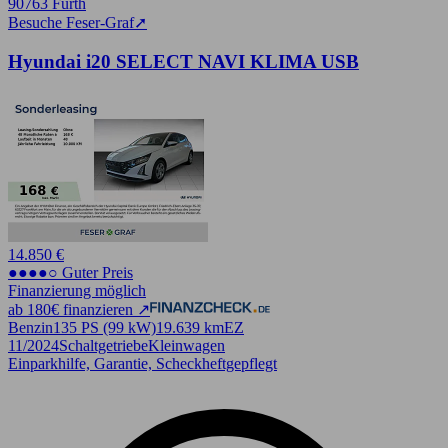
90763 Fürth
Besuche Feser-Graf
➚
Hyundai i20 SELECT NAVI KLIMA USB
14.850 €
●●●●○ Guter Preis
Finanzierung möglich
ab 180€ finanzieren ↗
Benzin
135 PS (99 kW)
19.639 km
EZ
11/2024
Schaltgetriebe
Kleinwagen
Einparkhilfe, Garantie, Scheckheftgepflegt