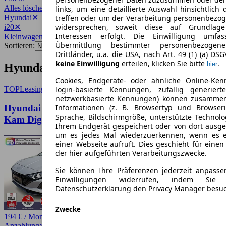
Alles löschen
✕
links, um eine detaillierte Auswahl hinsichtlich 
Hyundai
✕
treffen oder um der Verarbeitung personenbezo
widersprechen, soweit diese auf Grundlage 
i20
✕
Interessen erfolgt. Die Einwilligung umfa
Kleinwagen
✕
Übermittlung bestimmter personenbezoge
Sortieren:
Drittländer, u.a. die USA, nach Art. 49 (1) (a) DS
keine Einwilligung
erteilen, klicken Sie bitte
.
hier
Hyundai i20 Kleinwagen Angebote
Cookies, Endgeräte- oder ähnliche Online-Ken
TOP
Leasing
login-basierte Kennungen, zufällig generier
netzwerkbasierte Kennungen) können zusamme
Hyundai i20 Nav CarPlay 16Z StyleP Black Temp
Informationen (z. B. Browsertyp und Browseri
Sprache, Bildschirmgröße, unterstützte Technolo
Kam DigiCo
Ihrem Endgerät gespeichert oder von dort ausg
um es jedes Mal wiederzuerkennen, wenn es 
einer Webseite aufruft. Dies geschieht für eine
der hier aufgeführten Verarbeitungszwecke.
Sie können Ihre Präferenzen jederzeit anpasse
Einwilligungen widerrufen, indem Sie
Datenschutzerklärung den Privacy Manager besu
Zwecke
194 € / Monat
Anzahlung:
0,00 €
Laufzeit:
48 Monate
km/Jahr:
10.000
Benzin
101 PS