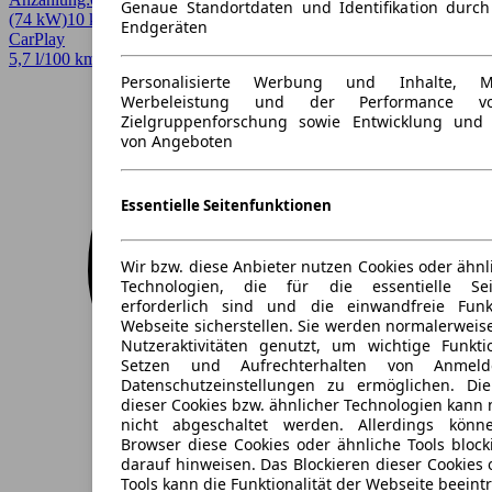
Genaue Standortdaten und Identifikation durc
(74 kW)
10 km
EZ 06/2026
Schaltgetriebe
Kleinwagen
4 Türen
Endgeräten
CarPlay
5,7 l/100 km (komb.)* · 130 g/km CO2* · CO2-Klasse D
Personalisierte Werbung und Inhalte, 
Werbeleistung und der Performance vo
Zielgruppenforschung sowie Entwicklung und
von Angeboten
Essentielle Seitenfunktionen
Wir bzw. diese Anbieter nutzen Cookies oder ähnl
Technologien, die für die essentielle Seit
erforderlich sind und die einwandfreie Funkt
Webseite sicherstellen. Sie werden normalerweise
Nutzeraktivitäten genutzt, um wichtige Funkt
Setzen und Aufrechterhalten von Anmeld
Datenschutzeinstellungen zu ermöglichen. D
dieser Cookies bzw. ähnlicher Technologien kann
nicht abgeschaltet werden. Allerdings könn
Browser diese Cookies oder ähnliche Tools block
darauf hinweisen. Das Blockieren dieser Cookies 
Tools kann die Funktionalität der Webseite beeint