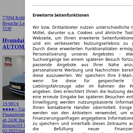
Erweiterte Seitenfunktionen
77694 Kehl
Besuche Leasingmarkt
➚
Wir bzw. Drittanbieter nutzen unterschiedliche 
TOP
Mittel, darunter u.a. Cookies und ähnliche Too
Webseite, um Ihnen erweiterte Seitenfunktion
Hyundai i20
und ein verbessertes Nutzungserlebnis zu g
AUTOMAT+NAVI+APPLE/ANDROID+SITZHZG
Durch diese erweiterten Funktionalitäten ermög
Personalisierung unseres Angebotes - e
Suchvorgänge bei einem späteren Besuch fortzu
passende Angebote aus Ihrer Nähe anzu
personalisierte Werbung und Nachrichten berei
diese auszuwerten. Wir speichern Ihre E-Mail-
wenn Sie diese für gespeicherte Suc
Lieblingsfahrzeuge oder im Rahmen der Pr
angeben. Dies erleichtert Ihnen die Nutzung de
eine erneute Eingabe bei späteren Besuchen entfä
Einwilligung werden nutzungsbasierte Informa
19.985 €
Ihnen kontaktierte Händler übermittelt. Einige
●●●●○ Guter Preis
werden von den Anbietern verwendet, um v
Finanzierung möglich
Finanzierungsanfragen angegebene Informatione
ab 243€ finanzieren ↗
zu speichern und innerhalb dieses Zeitraums a
Benzin
101 PS (74 kW)
1.450 km
EZ
die Befüllung neuer Finanzierun
02/2025
Automatik
Kleinwagen
4 Türen