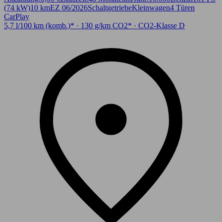
(74 kW)
10 km
EZ 06/2026
Schaltgetriebe
Kleinwagen
4 Türen
CarPlay
5,7 l/100 km (komb.)* · 130 g/km CO2* · CO2-Klasse D