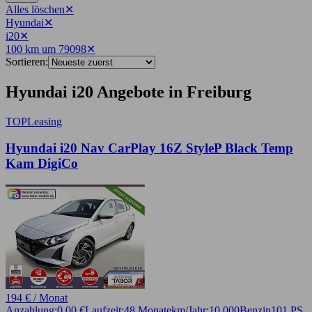
Alles löschen
✕
Hyundai
✕
i20
✕
100 km um 79098
✕
Sortieren:
Hyundai i20 Angebote in Freiburg
TOP
Leasing
Hyundai i20 Nav CarPlay 16Z StyleP Black Temp
Kam DigiCo
194 € / Monat
Anzahlung:
0,00 €
Laufzeit:
48 Monate
km/Jahr:
10.000
Benzin
101 PS