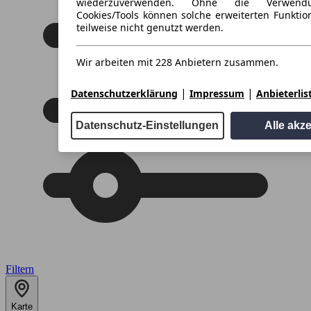
wiederzuverwenden. Ohne die Verwend
Cookies/Tools können solche erweiterten Funkti
teilweise nicht genutzt werden.
Wir arbeiten mit 228 Anbietern zusammen.
|
|
Datenschutzerklärung
Impressum
Anbieterlis
Datenschutz-Einstellungen
Alle akz
Filtern
Karte