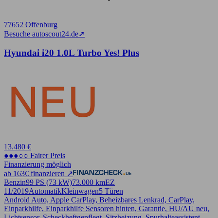
77652 Offenburg
Besuche autoscout24.de
➚
Hyundai i20 1.0L Turbo Yes! Plus
13.480 €
●●●○○ Fairer Preis
Finanzierung möglich
ab 163€ finanzieren ↗
Benzin
99 PS (73 kW)
73.000 km
EZ
11/2019
Automatik
Kleinwagen
5 Türen
Android Auto, Apple CarPlay, Beheizbares Lenkrad, CarPlay,
Einparkhilfe, Einparkhilfe Sensoren hinten, Garantie, HU/AU neu,
Lichtsensor, Scheckheftgepflegt, Sitzheizung, Spurhalteassistent