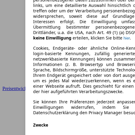
links, um eine detaillierte Auswahl hinsichtlich 
treffen oder um der Verarbeitung personenbezo
widersprechen, soweit diese auf Grundlage 
Interessen erfolgt. Die Einwilligung umfa
Übermittlung bestimmter personenbezoge
Drittländer, u.a. die USA, nach Art. 49 (1) (a) DS
keine Einwilligung
erteilen, klicken Sie bitte
.
hier
Cookies, Endgeräte- oder ähnliche Online-Ken
login-basierte Kennungen, zufällig generier
netzwerkbasierte Kennungen) können zusamme
Informationen (z. B. Browsertyp und Browseri
Sprache, Bildschirmgröße, unterstützte Technolo
Ihrem Endgerät gespeichert oder von dort ausg
um es jedes Mal wiederzuerkennen, wenn es 
einer Webseite aufruft. Dies geschieht für eine
Preisentwicklung
der hier aufgeführten Verarbeitungszwecke.
Sie können Ihre Präferenzen jederzeit anpasse
Einwilligungen widerrufen, indem Sie
Datenschutzerklärung den Privacy Manager besu
Zwecke