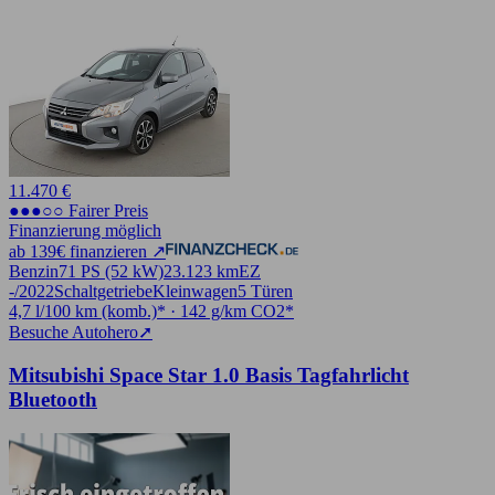
11.470 €
●●●○○ Fairer Preis
Finanzierung möglich
ab 139€ finanzieren ↗
Benzin
71 PS (52 kW)
23.123 km
EZ
-/2022
Schaltgetriebe
Kleinwagen
5 Türen
4,7 l/100 km (komb.)* · 142 g/km CO2*
Besuche Autohero
➚
Mitsubishi Space Star 1.0 Basis Tagfahrlicht
Bluetooth