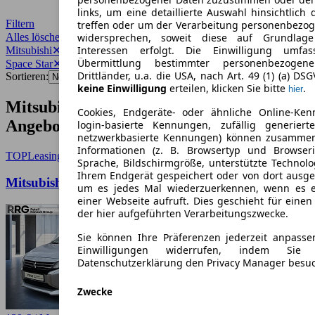
links, um eine detaillierte Auswahl hinsichtlich 
Filtern
treffen oder um der Verarbeitung personenbezo
Alles löschen
✕
widersprechen, soweit diese auf Grundlage 
Interessen erfolgt. Die Einwilligung umfa
Mitsubishi
✕
Übermittlung bestimmter personenbezoge
Space Star
✕
Drittländer, u.a. die USA, nach Art. 49 (1) (a) DS
Sortieren:
keine Einwilligung
erteilen, klicken Sie bitte
.
hier
Mitsubishi Space Star Gebrauchtwagen-
Cookies, Endgeräte- oder ähnliche Online-Ken
Angebote
login-basierte Kennungen, zufällig generier
netzwerkbasierte Kennungen) können zusamme
Informationen (z. B. Browsertyp und Browseri
TOP
Leasing
Sprache, Bildschirmgröße, unterstützte Technolo
Ihrem Endgerät gespeichert oder von dort ausg
Mitsubishi Space Star 1.2 Select DAB Klima
um es jedes Mal wiederzuerkennen, wenn es 
einer Webseite aufruft. Dies geschieht für eine
der hier aufgeführten Verarbeitungszwecke.
Sie können Ihre Präferenzen jederzeit anpasse
Einwilligungen widerrufen, indem Sie
Datenschutzerklärung den Privacy Manager besu
Zwecke