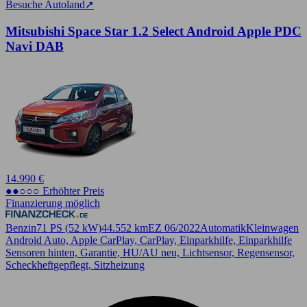
Besuche Autoland
➚
Mitsubishi Space Star 1.2 Select Android Apple PDC
Navi DAB
14.990 €
●●○○○ Erhöhter Preis
Finanzierung möglich
Benzin
71 PS (52 kW)
44.552 km
EZ 06/2022
Automatik
Kleinwagen
Android Auto, Apple CarPlay, CarPlay, Einparkhilfe, Einparkhilfe
Sensoren hinten, Garantie, HU/AU neu, Lichtsensor, Regensensor,
Scheckheftgepflegt, Sitzheizung