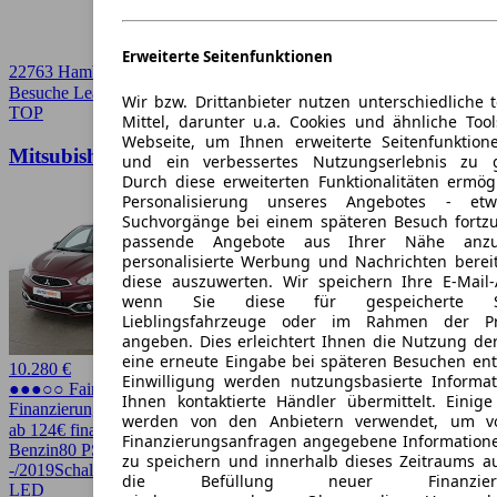
Erweiterte Seitenfunktionen
22763 Hamburg
Besuche Leasingmarkt
➚
Wir bzw. Drittanbieter nutzen unterschiedliche 
TOP
Mittel, darunter u.a. Cookies und ähnliche Too
Webseite, um Ihnen erweiterte Seitenfunktion
Mitsubishi Space Star 1.2 Diamant Edition+
und ein verbessertes Nutzungserlebnis zu g
Durch diese erweiterten Funktionalitäten ermög
Personalisierung unseres Angebotes - e
Suchvorgänge bei einem späteren Besuch fortzu
passende Angebote aus Ihrer Nähe anzu
personalisierte Werbung und Nachrichten berei
diese auszuwerten. Wir speichern Ihre E-Mail-
wenn Sie diese für gespeicherte Suc
Lieblingsfahrzeuge oder im Rahmen der Pr
angeben. Dies erleichtert Ihnen die Nutzung de
eine erneute Eingabe bei späteren Besuchen entfä
10.280 €
Einwilligung werden nutzungsbasierte Informa
●●●○○ Fairer Preis
Ihnen kontaktierte Händler übermittelt. Einige
Finanzierung möglich
werden von den Anbietern verwendet, um v
ab 124€ finanzieren ↗
Finanzierungsanfragen angegebene Informatione
Benzin
80 PS (59 kW)
33.527 km
EZ
zu speichern und innerhalb dieses Zeitraums a
-/2019
Schaltgetriebe
Kleinwagen
5 Türen
die Befüllung neuer Finanzierun
LED