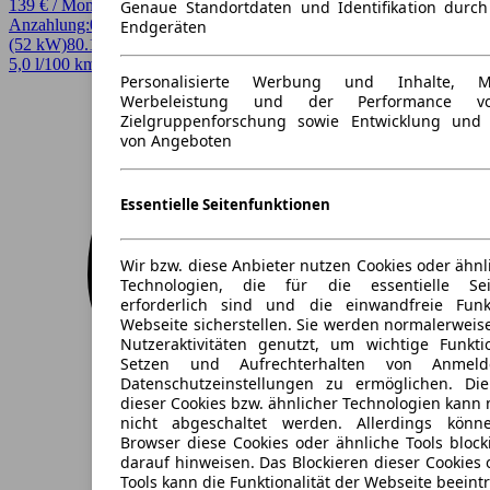
139 € / Monat
Genaue Standortdaten und Identifikation durc
Anzahlung:
0,00 €
Laufzeit:
48 Monate
km/Jahr:
10.000
Benzin
71 PS
Endgeräten
(52 kW)
80.128 km
EZ 11/2023
Schaltgetriebe
Kleinwagen
4 Türen
5,0 l/100 km (komb.)* · 113 g/km CO2* · CO2-Klasse C
Personalisierte Werbung und Inhalte, 
Werbeleistung und der Performance vo
Zielgruppenforschung sowie Entwicklung und
von Angeboten
Essentielle Seitenfunktionen
Wir bzw. diese Anbieter nutzen Cookies oder ähnl
Technologien, die für die essentielle Seit
erforderlich sind und die einwandfreie Funkt
Webseite sicherstellen. Sie werden normalerweise
Nutzeraktivitäten genutzt, um wichtige Funkt
Setzen und Aufrechterhalten von Anmeld
Datenschutzeinstellungen zu ermöglichen. D
dieser Cookies bzw. ähnlicher Technologien kann
nicht abgeschaltet werden. Allerdings könn
Browser diese Cookies oder ähnliche Tools block
darauf hinweisen. Das Blockieren dieser Cookies 
Tools kann die Funktionalität der Webseite beeint