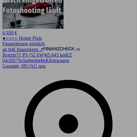
6.950 €
●○○○○ Hoher Preis
Finanzierung möglich
ab 84€ finanzieren ↗
Benzin
71 PS (52 kW)
65.645 km
EZ
04/2017
Schaltgetriebe
Kleinwagen
Garantie, HU/AU neu