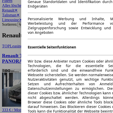
Filtern
Genaue Standortdaten und Identifikation durc
Alles löschen
✕
Endgeräten
Renault
✕
Talisman
✕
Personalisierte Werbung und Inhalte, 
Limousine
✕
Werbeleistung und der Performance vo
Sortieren:
Zielgruppenforschung sowie Entwicklung und
von Angeboten
Renault Talisman Limousine Angebote
TOP
Leasing
Essentielle Seitenfunktionen
Renault Talisman INITIALE PARIS dCi 190 EDC
PANORAMASCHI
Wir bzw. diese Anbieter nutzen Cookies oder ähnl
Technologien, die für die essentielle Seit
erforderlich sind und die einwandfreie Funkt
Webseite sicherstellen. Sie werden normalerweise
Nutzeraktivitäten genutzt, um wichtige Funkt
Setzen und Aufrechterhalten von Anmeld
Datenschutzeinstellungen zu ermöglichen. D
dieser Cookies bzw. ähnlicher Technologien kann
nicht abgeschaltet werden. Allerdings könn
Browser diese Cookies oder ähnliche Tools block
darauf hinweisen. Das Blockieren dieser Cookies 
333 € / Monat
Tools kann die Funktionalität der Webseite beeint