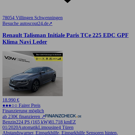
78054 Villingen Schwenningen
Besuche autoscout24.de
➚
Renault Talisman Initiale Paris TCe 225 EDC GPF
Klima Navi Leder
18.990 €
●●●○○ Fairer Preis
Finanzierung möglich
ab 230€ finanzieren ↗
Benzin
224 PS (165 kW)
81.718 km
EZ
01/2020
Automatik
Limousine
4 Türen
Abstandswarner, Einparkhilfe, Einparkhilfe Sensoren hinten,