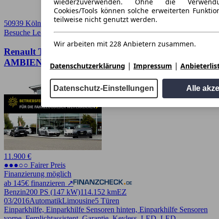
wiederzuverwenden. Ohne die Verwend
Cookies/Tools können solche erweiterten Funkti
teilweise nicht genutzt werden.
50939 Köln
Besuche Leasingmarkt
➚
Wir arbeiten mit 228 Anbietern zusammen.
Renault Talisman Intens
AMBIENT/KAMERA/NAVI/KEYLESS/SHZ
|
|
Datenschutzerklärung
Impressum
Anbieterlis
Datenschutz-Einstellungen
Alle akz
11.900 €
●●●○○ Fairer Preis
Finanzierung möglich
ab 145€ finanzieren ↗
Benzin
200 PS (147 kW)
114.152 km
EZ
03/2016
Automatik
Limousine
5 Türen
Einparkhilfe, Einparkhilfe Sensoren hinten, Einparkhilfe Sensoren
vorne, Fernlichtassistent, Garantie, Keyless, LED, LED