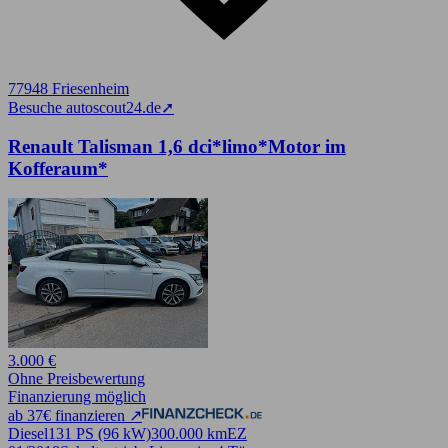
77948 Friesenheim
Besuche autoscout24.de
➚
Renault Talisman 1,6 dci*limo*Motor im
Kofferaum*
3.000 €
Ohne Preisbewertung
Finanzierung möglich
ab 37€ finanzieren ↗
Diesel
131 PS (96 kW)
300.000 km
EZ