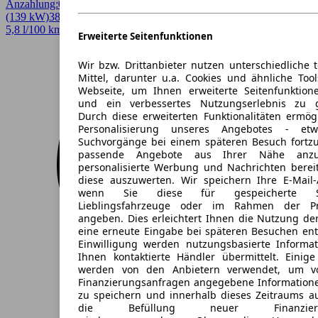
Anzahlung:
0,00 €
Laufzeit:
48 Monate
km/Jahr:
10.000
Diesel
189 PS
(139 kW)
38.390 km
EZ 04/2022
Automatik
Limousine
4 Türen
5,8 l/100 km (komb.)* · 157 g/km CO2* · CO2-Klasse F
Erweiterte Seitenfunktionen
Wir bzw. Drittanbieter nutzen unterschiedliche 
Mittel, darunter u.a. Cookies und ähnliche Too
Webseite, um Ihnen erweiterte Seitenfunktion
und ein verbessertes Nutzungserlebnis zu g
Durch diese erweiterten Funktionalitäten ermög
Personalisierung unseres Angebotes - e
Suchvorgänge bei einem späteren Besuch fortzu
passende Angebote aus Ihrer Nähe anzu
personalisierte Werbung und Nachrichten berei
diese auszuwerten. Wir speichern Ihre E-Mail-
wenn Sie diese für gespeicherte Suc
Lieblingsfahrzeuge oder im Rahmen der Pr
angeben. Dies erleichtert Ihnen die Nutzung de
eine erneute Eingabe bei späteren Besuchen entfä
Einwilligung werden nutzungsbasierte Informa
Ihnen kontaktierte Händler übermittelt. Einige
werden von den Anbietern verwendet, um v
Finanzierungsanfragen angegebene Informatione
zu speichern und innerhalb dieses Zeitraums a
die Befüllung neuer Finanzierun