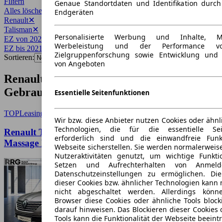
Filtern
Genaue Standortdaten und Identifikation durc
Alles löschen
✕
Endgeräten
Renault
✕
Talisman
✕
Personalisierte Werbung und Inhalte, 
EZ von 2021
✕
Werbeleistung und der Performance vo
EZ bis 2021
✕
Zielgruppenforschung sowie Entwicklung und
Sortieren:
von Angeboten
Renault Talisman Baujahr 2021
Gebrauchtwagen-Angebote
Essentielle Seitenfunktionen
TOP
Leasing
Wir bzw. diese Anbieter nutzen Cookies oder ähnl
Technologien, die für die essentielle Seit
Renault Talisman Grandtour dCi 190 Autom.
erforderlich sind und die einwandfreie Funkt
Massage Kamera
Webseite sicherstellen. Sie werden normalerweise
Nutzeraktivitäten genutzt, um wichtige Funkt
Setzen und Aufrechterhalten von Anmeld
Datenschutzeinstellungen zu ermöglichen. D
dieser Cookies bzw. ähnlicher Technologien kann
nicht abgeschaltet werden. Allerdings könn
Browser diese Cookies oder ähnliche Tools block
darauf hinweisen. Das Blockieren dieser Cookies 
Tools kann die Funktionalität der Webseite beeint