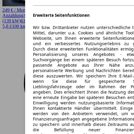
249 € / Monat
Erweiterte Seitenfunktionen
Anzahlung:
0,00 €
Laufzeit:
48 Monate
km/Jahr:
10.000
Diesel
189 PS
(139 kW)
61.158 km
EZ 12/2021
Automatik
Kombi
4 Türen
5,8 l/100 km (komb.)* · 161 g/km CO2* · CO2-Klasse F
Wir bzw. Drittanbieter nutzen unterschiedliche 
Mittel, darunter u.a. Cookies und ähnliche Too
Webseite, um Ihnen erweiterte Seitenfunktion
und ein verbessertes Nutzungserlebnis zu g
Durch diese erweiterten Funktionalitäten ermög
Personalisierung unseres Angebotes - e
Suchvorgänge bei einem späteren Besuch fortzu
passende Angebote aus Ihrer Nähe anzu
personalisierte Werbung und Nachrichten berei
diese auszuwerten. Wir speichern Ihre E-Mail-
wenn Sie diese für gespeicherte Suc
Lieblingsfahrzeuge oder im Rahmen der Pr
angeben. Dies erleichtert Ihnen die Nutzung de
eine erneute Eingabe bei späteren Besuchen entfä
Einwilligung werden nutzungsbasierte Informa
Ihnen kontaktierte Händler übermittelt. Einige
werden von den Anbietern verwendet, um v
Finanzierungsanfragen angegebene Informatione
zu speichern und innerhalb dieses Zeitraums a
die Befüllung neuer Finanzierun