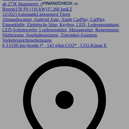
ab 273€ finanzieren ↗
Benzin
158 PS (116 kW)
37.266 km
EZ
12/2021
Automatik
Limousine
4 Türen
Abstandswarner, Android Auto, Apple CarPlay, CarPlay,
Einparkhilfe, Elektrische Sitze, Keyless, LED, Lederausstattung,
LED-Scheinwerfer, Lordosenstütze, Massagesitze, Regensensor,
Sitzheizung, Spurhalteassistent, Totwinkel-Assistent,
Verkehrszeichenerkennung
6,3 l/100 km (komb.)* · 143 g/km CO2* · CO2-Klasse E