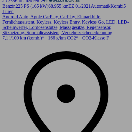
ab 255€ finanzieren ↗
Benzin
225 PS (165 kW)
68.955 km
EZ 01/2021
Automatik
Kombi
5
Türen
Android Auto, Apple CarPlay, CarPlay, Einparkhilfe,
Fernlichtassistent, Keyless, Keyless Entry, Keyless Go, LED, LED-
Scheinwerfer, Lordosenstütze, Massagesitze, Regensensor,
Sitzheizung, Spurhalteassistent, Verkehrszeichenerkennung
7,1 l/100 km (komb.)* · 166 g/km CO2* · CO2-Klasse F