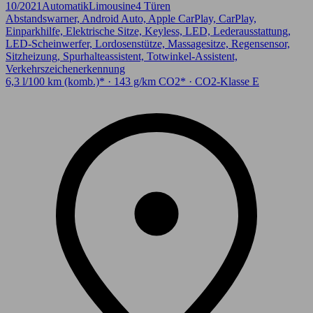
10/2021
Automatik
Limousine
4 Türen
Abstandswarner, Android Auto, Apple CarPlay, CarPlay,
Einparkhilfe, Elektrische Sitze, Keyless, LED, Lederausstattung,
LED-Scheinwerfer, Lordosenstütze, Massagesitze, Regensensor,
Sitzheizung, Spurhalteassistent, Totwinkel-Assistent,
Verkehrszeichenerkennung
6,3 l/100 km (komb.)* · 143 g/km CO2* · CO2-Klasse E