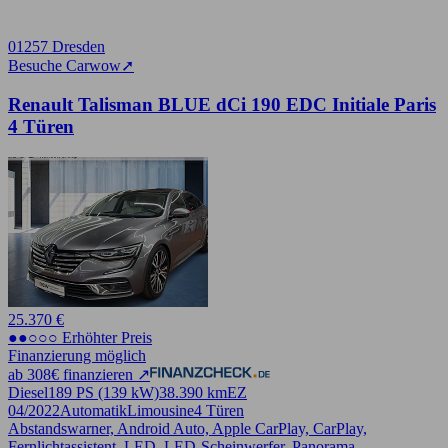
01257 Dresden
Besuche Carwow
➚
Renault Talisman BLUE dCi 190 EDC Initiale Paris
4 Türen
25.370 €
●●○○○ Erhöhter Preis
Finanzierung möglich
ab 308€ finanzieren ↗
Diesel
189 PS (139 kW)
38.390 km
EZ
04/2022
Automatik
Limousine
4 Türen
Abstandswarner, Android Auto, Apple CarPlay, CarPlay,
Fernlichtassistent, LED, LED-Scheinwerfer, Panorama,