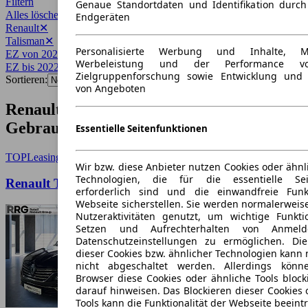
Filtern
Genaue Standortdaten und Identifikation durc
Alles löschen
✕
Endgeräten
Renault
✕
Talisman
✕
Personalisierte Werbung und Inhalte, 
EZ von 2022
✕
Werbeleistung und der Performance vo
EZ bis 2022
✕
Zielgruppenforschung sowie Entwicklung und
Sortieren:
von Angeboten
Renault Talisman Baujahr 2022
Gebrauchtwagen-Angebote
Essentielle Seitenfunktionen
TOP
Leasing
Wir bzw. diese Anbieter nutzen Cookies oder ähnl
Technologien, die für die essentielle Seit
Renault Talisman 2.0 dCi 190 Intens
erforderlich sind und die einwandfreie Funkt
Webseite sicherstellen. Sie werden normalerweise
Nutzeraktivitäten genutzt, um wichtige Funkt
Setzen und Aufrechterhalten von Anmeld
Datenschutzeinstellungen zu ermöglichen. D
dieser Cookies bzw. ähnlicher Technologien kann
nicht abgeschaltet werden. Allerdings könn
Browser diese Cookies oder ähnliche Tools block
darauf hinweisen. Das Blockieren dieser Cookies 
Tools kann die Funktionalität der Webseite beeint