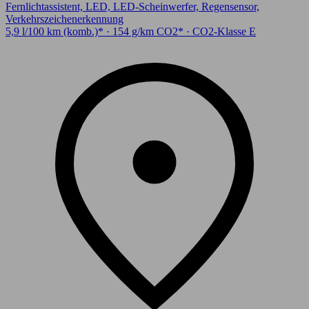
Fernlichtassistent, LED, LED-Scheinwerfer, Regensensor,
Verkehrszeichenerkennung
5,9 l/100 km (komb.)* · 154 g/km CO2* · CO2-Klasse E