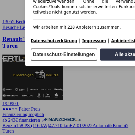
wiederzuverwenden. Ohne die Verwend
Cookies/Tools können solche erweiterten Funkti
teilweise nicht genutzt werden.
13055 Berlin
Wir arbeiten mit 228 Anbietern zusammen.
Besuche Leasingmarkt
➚
Renault Talisman TCe 160 EDC Intens Grandtour 5
|
|
Datenschutzerklärung
Impressum
Anbieterlis
Türen
Datenschutz-Einstellungen
Alle akz
19.990 €
●●●○○ Fairer Preis
Finanzierung möglich
ab 243€ finanzieren ↗
Benzin
158 PS (116 kW)
47.710 km
EZ 01/2022
Automatik
Kombi
5
Türen