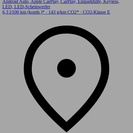
Android Auto, Apple CarPlay, CarPlay, Einparkhilfe, Keyless,
LED, LED-Scheinwerfer
6,3 l/100 km (komb.)* · 143 g/km CO2* · CO2-Klasse E