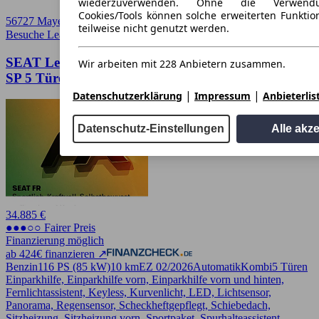
wiederzuverwenden. Ohne die Verwend
Cookies/Tools können solche erweiterten Funkti
56727 Mayen
teilweise nicht genutzt werden.
Besuche Leasingmarkt
➚
SEAT Leon 1.5 eTSI ACT 85kW Road Edition DSG
Wir arbeiten mit 228 Anbietern zusammen.
SP 5 Türen
|
|
Datenschutzerklärung
Impressum
Anbieterlis
Datenschutz-Einstellungen
Alle akz
34.885 €
●●●○○ Fairer Preis
Finanzierung möglich
ab 424€ finanzieren ↗
Benzin
116 PS (85 kW)
10 km
EZ 02/2026
Automatik
Kombi
5 Türen
Einparkhilfe, Einparkhilfe vorn, Einparkhilfe vorn und hinten,
Fernlichtassistent, Keyless, Kurvenlicht, LED, Lichtsensor,
Panorama, Regensensor, Scheckheftgepflegt, Schiebedach,
Sitzheizung, Sitzheizung vorn, Sportpaket, Spurhalteassistent,