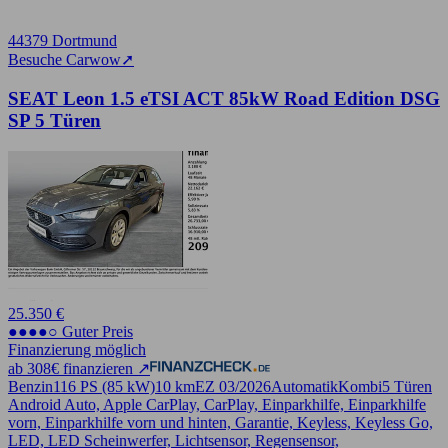
44379 Dortmund
Besuche Carwow
➚
SEAT Leon 1.5 eTSI ACT 85kW Road Edition DSG
SP 5 Türen
25.350 €
●●●●○ Guter Preis
Finanzierung möglich
ab 308€ finanzieren ↗
Benzin
116 PS (85 kW)
10 km
EZ 03/2026
Automatik
Kombi
5 Türen
Android Auto, Apple CarPlay, CarPlay, Einparkhilfe, Einparkhilfe
vorn, Einparkhilfe vorn und hinten, Garantie, Keyless, Keyless Go,
LED, LED Scheinwerfer, Lichtsensor, Regensensor,