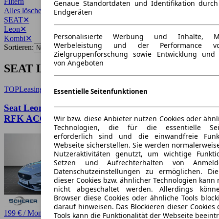
Filtern
Genaue Standortdaten und Identifikation durc
Alles löschen
✕
Endgeräten
SEAT
✕
Leon
✕
Personalisierte Werbung und Inhalte, 
Kombi
✕
Werbeleistung und der Performance vo
Sortieren:
Zielgruppenforschung sowie Entwicklung und
von Angeboten
SEAT Leon Kombi Angebote
TOP
Leasing
Essentielle Seitenfunktionen
Seat Leon Sportstourer FR 1.5 eTSI DSG NAVI
RFK ACC SHZ ALARM
Wir bzw. diese Anbieter nutzen Cookies oder ähnl
Technologien, die für die essentielle Seit
erforderlich sind und die einwandfreie Funkt
Webseite sicherstellen. Sie werden normalerweise
Nutzeraktivitäten genutzt, um wichtige Funkt
Setzen und Aufrechterhalten von Anmeld
Datenschutzeinstellungen zu ermöglichen. D
dieser Cookies bzw. ähnlicher Technologien kann
nicht abgeschaltet werden. Allerdings könn
Browser diese Cookies oder ähnliche Tools block
darauf hinweisen. Das Blockieren dieser Cookies 
199 € / Monat
Tools kann die Funktionalität der Webseite beeint