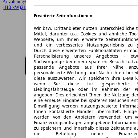
Anzahlung:
0,00 €
Laufzeit:
24 Monate
km/Jahr:
10.000
Benzin
150 PS
(110 kW)
21.702 km
EZ 11/2025
Automatik
Kombi
4 Türen
Erweiterte Seitenfunktionen
Wir bzw. Drittanbieter nutzen unterschiedliche 
Mittel, darunter u.a. Cookies und ähnliche Too
Webseite, um Ihnen erweiterte Seitenfunktion
und ein verbessertes Nutzungserlebnis zu g
Durch diese erweiterten Funktionalitäten ermög
Personalisierung unseres Angebotes - e
Suchvorgänge bei einem späteren Besuch fortzu
passende Angebote aus Ihrer Nähe anzu
personalisierte Werbung und Nachrichten berei
diese auszuwerten. Wir speichern Ihre E-Mail-
wenn Sie diese für gespeicherte Suc
Lieblingsfahrzeuge oder im Rahmen der Pr
angeben. Dies erleichtert Ihnen die Nutzung de
eine erneute Eingabe bei späteren Besuchen entfä
Einwilligung werden nutzungsbasierte Informa
Ihnen kontaktierte Händler übermittelt. Einige
werden von den Anbietern verwendet, um v
Finanzierungsanfragen angegebene Informatione
zu speichern und innerhalb dieses Zeitraums a
die Befüllung neuer Finanzierun