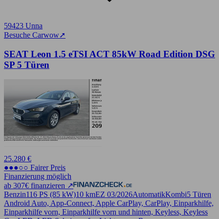
59423 Unna
Besuche Carwow
➚
SEAT Leon 1.5 eTSI ACT 85kW Road Edition DSG
SP 5 Türen
25.280 €
●●●○○ Fairer Preis
Finanzierung möglich
ab 307€ finanzieren ↗
Benzin
116 PS (85 kW)
10 km
EZ 03/2026
Automatik
Kombi
5 Türen
Android Auto, App-Connect, Apple CarPlay, CarPlay, Einparkhilfe,
Einparkhilfe vorn, Einparkhilfe vorn und hinten, Keyless, Keyless