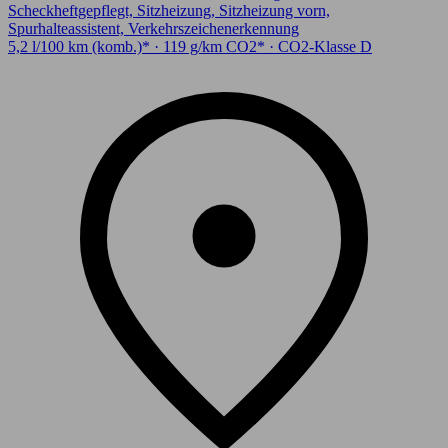
Scheckheftgepflegt, Sitzheizung, Sitzheizung vorn,
Spurhalteassistent, Verkehrszeichenerkennung
5,2 l/100 km (komb.)* · 119 g/km CO2* · CO2-Klasse D