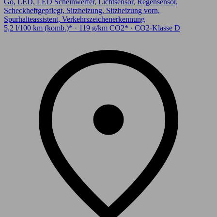
Go, LED, LED Scheinwerfer, Lichtsensor, Regensensor,
Scheckheftgepflegt, Sitzheizung, Sitzheizung vorn,
Spurhalteassistent, Verkehrszeichenerkennung
5,2 l/100 km (komb.)* · 119 g/km CO2* · CO2-Klasse D