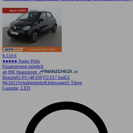
8.110 €
●●●●● Super Preis
Finanzierung möglich
ab 99€ finanzieren ↗
Benzin
65 PS (48 kW)
72.017 km
EZ
06/2021
Schaltgetriebe
Kleinwagen
5 Türen
Garantie, LED