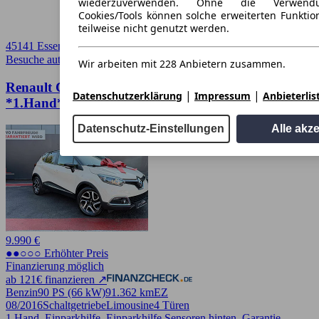
wiederzuverwenden. Ohne die Verwend
Cookies/Tools können solche erweiterten Funkti
teilweise nicht genutzt werden.
45141 Essen
Besuche autoscout24.de
➚
Wir arbeiten mit 228 Anbietern zusammen.
Renault Captur Dynamique TCe
|
|
Datenschutzerklärung
Impressum
Anbieterlis
*1.Hand*Tempomat*szh*PDC*
Datenschutz-Einstellungen
Alle akz
9.990 €
●●○○○ Erhöhter Preis
Finanzierung möglich
ab 121€ finanzieren ↗
Benzin
90 PS (66 kW)
91.362 km
EZ
08/2016
Schaltgetriebe
Limousine
4 Türen
1.Hand, Einparkhilfe, Einparkhilfe Sensoren hinten, Garantie,