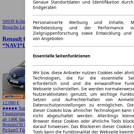
Genaue Standortdaten und Identifikation durc
Endgeräten
50939 Köln
Personalisierte Werbung und Inhalte, 
Besuche Leasingmarkt
➚
Werbeleistung und der Performance vo
Zielgruppenforschung sowie Entwicklung und
Renault Captur 1.3 TCe Version S
von Angeboten
*NAVI*LED*PDC*SHZ*TEMPO*
Essentielle Seitenfunktionen
Wir bzw. diese Anbieter nutzen Cookies oder ähnl
Technologien, die für die essentielle Seit
erforderlich sind und die einwandfreie Funkt
Webseite sicherstellen. Sie werden normalerweise
Nutzeraktivitäten genutzt, um wichtige Funkt
Setzen und Aufrechterhalten von Anmeld
12.090 €
Datenschutzeinstellungen zu ermöglichen. D
●●●●● Super Preis
dieser Cookies bzw. ähnlicher Technologien kann
Finanzierung möglich
nicht abgeschaltet werden. Allerdings könn
ab 146€ finanzieren ↗
Browser diese Cookies oder ähnliche Tools block
Benzin
150 PS (110 kW)
55.570 km
EZ 03/2019
Schaltgetriebe
SUV /
darauf hinweisen. Das Blockieren dieser Cookies 
Pickup
5 Türen
Tools kann die Funktionalität der Webseite beeint