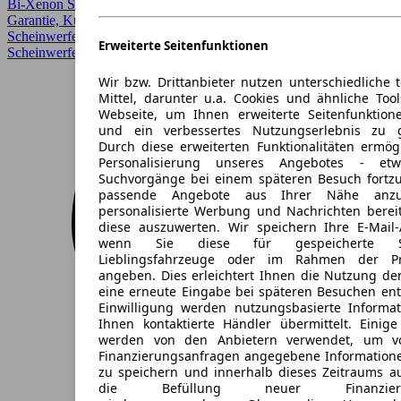
Bi-Xenon Scheinwerfer, Einparkhilfe, Einparkhilfe Sensoren hinten,
Garantie, Kurvenlicht, LED, LED Scheinwerfer, LED-
Scheinwerfer, Lichtsensor, Regensensor, Sitzheizung, Voll-LED
Erweiterte Seitenfunktionen
Scheinwerfer, Xenonscheinwerfer
Wir bzw. Drittanbieter nutzen unterschiedliche 
Mittel, darunter u.a. Cookies und ähnliche Too
Webseite, um Ihnen erweiterte Seitenfunktion
und ein verbessertes Nutzungserlebnis zu g
Durch diese erweiterten Funktionalitäten ermög
Personalisierung unseres Angebotes - e
Suchvorgänge bei einem späteren Besuch fortzu
passende Angebote aus Ihrer Nähe anzu
personalisierte Werbung und Nachrichten berei
diese auszuwerten. Wir speichern Ihre E-Mail-
wenn Sie diese für gespeicherte Suc
Lieblingsfahrzeuge oder im Rahmen der Pr
angeben. Dies erleichtert Ihnen die Nutzung de
eine erneute Eingabe bei späteren Besuchen entfä
Einwilligung werden nutzungsbasierte Informa
Ihnen kontaktierte Händler übermittelt. Einige
werden von den Anbietern verwendet, um v
Finanzierungsanfragen angegebene Informatione
zu speichern und innerhalb dieses Zeitraums a
die Befüllung neuer Finanzierun