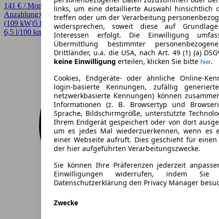
141 € / Monat
links, um eine detaillierte Auswahl hinsichtlich 
Anzahlung:
0,00 €
Laufzeit:
36 Monate
km/Jahr:
5.000
Andere
148 PS
treffen oder um der Verarbeitung personenbezo
(109 kW)
5 km
EZ 08/2026
Automatik
Limousine
4 Türen
widersprechen, soweit diese auf Grundlage 
6,5 l/100 km (komb.)* · 148 g/km CO2* · CO2-Klasse E
Interessen erfolgt. Die Einwilligung umfa
Übermittlung bestimmter personenbezoge
Drittländer, u.a. die USA, nach Art. 49 (1) (a) DS
keine Einwilligung
erteilen, klicken Sie bitte
.
hier
Cookies, Endgeräte- oder ähnliche Online-Ken
login-basierte Kennungen, zufällig generier
netzwerkbasierte Kennungen) können zusamme
Informationen (z. B. Browsertyp und Browseri
Sprache, Bildschirmgröße, unterstützte Technolo
Ihrem Endgerät gespeichert oder von dort ausg
um es jedes Mal wiederzuerkennen, wenn es 
einer Webseite aufruft. Dies geschieht für eine
der hier aufgeführten Verarbeitungszwecke.
Sie können Ihre Präferenzen jederzeit anpasse
Einwilligungen widerrufen, indem Sie
Datenschutzerklärung den Privacy Manager besu
Zwecke