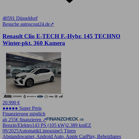
40591 Düsseldorf
Besuche autoscout24.de
➚
Renault Clio E-TECH F.-Hybr. 145 TECHNO
Winter-pkt. 360 Kamera
20.990 €
●●●●● Super Preis
Finanzierung möglich
ab 255€ finanzieren ↗
Benzin/Elektro
143 PS (105 kW)
2.389 km
EZ
09/2025
Automatik
Limousine
5 Türen
Abstandswarner, Android Auto, Apple CarPlay, Beheizbares