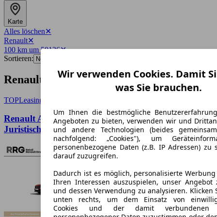
Karte
Alles löschen
✕
Renault
✕
100 km um 50126
✕
Sortieren:
Wir verwenden Cookies. Damit Si
Renault-Angebote in Bergheim
was Sie brauchen.
TOP
Leasing
Um Ihnen die bestmögliche Benutzererfahrun
Renault Austral Evolution Mild Hybrid 150 nur
Angeboten zu bieten, verwenden wir und Drittan
Juristisch
und andere Technologien (beides gemeinsa
nachfolgend: „Cookies"), um Geräteinfor
personenbezogene Daten (z.B. IP Adressen) zu 
darauf zuzugreifen.
Dadurch ist es möglich, personalisierte Werbun
Ihren Interessen auszuspielen, unser Angebot 
und dessen Verwendung zu analysieren. Klicken 
unten rechts, um dem Einsatz von einwillig
Cookies und der damit verbundenen V
personenbezogener Daten zuzustimmen oder den