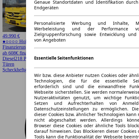
Genaue Standortdaten und Identifikation durc
Endgeräten
Personalisierte Werbung und Inhalte, 
Werbeleistung und der Performance vo
Zielgruppenforschung sowie Entwicklung und
49.990 €
von Angeboten
●○○○○ Hoher Preis
Finanzierung möglich
ab 608€ finanzieren ↗
Essentielle Seitenfunktionen
Diesel
218 PS (160 kW)
228.500 km
EZ 06/2011
Schaltgetriebe
2
Türen
Scheckheftgepflegt
Wir bzw. diese Anbieter nutzen Cookies oder ähnl
Technologien, die für die essentielle Seit
erforderlich sind und die einwandfreie Funkt
Webseite sicherstellen. Sie werden normalerweise
Nutzeraktivitäten genutzt, um wichtige Funkt
Setzen und Aufrechterhalten von Anmeld
Datenschutzeinstellungen zu ermöglichen. D
dieser Cookies bzw. ähnlicher Technologien kann
nicht abgeschaltet werden. Allerdings könn
Browser diese Cookies oder ähnliche Tools block
darauf hinweisen. Das Blockieren dieser Cookies 
Tools kann die Funktionalität der Webseite beeint