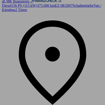
ab 98€ finanzieren ↗
Diesel
156 PS (115 kW)
375.000 km
EZ 08/2007
Schaltgetriebe
Van /
Kleinbus
2 Türen