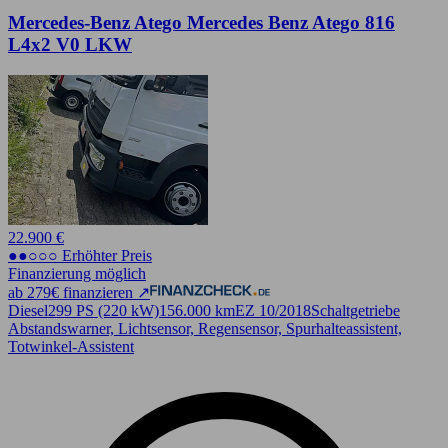
Mercedes-Benz Atego Mercedes Benz Atego 816
L4x2 V0 LKW
22.900 €
●●○○○ Erhöhter Preis
Finanzierung möglich
ab 279€ finanzieren ↗
Diesel
299 PS (220 kW)
156.000 km
EZ 10/2018
Schaltgetriebe
Abstandswarner, Lichtsensor, Regensensor, Spurhalteassistent,
Totwinkel-Assistent