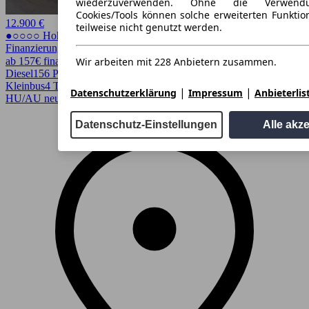
wiederzuverwenden. Ohne die Verwend
Cookies/Tools können solche erweiterten Funkti
12.900 €
teilweise nicht genutzt werden.
●○○○○ Hoher Preis
Finanzierung möglich
Wir arbeiten mit 228 Anbietern zusammen.
ab 157€ finanzieren ↗
Diesel
156 PS (115 kW)
256.000 km
EZ 12/2010
Schaltgetriebe
Van /
Kleinbus
4 Türen
|
|
Datenschutzerklärung
Impressum
Anbieterlis
HU/AU neu, Scheckheftgepflegt, Schiebedach
Datenschutz-Einstellungen
Alle akz