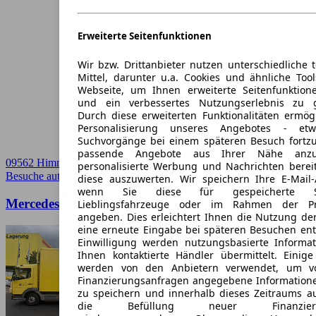
Erweiterte Seitenfunktionen
Wir bzw. Drittanbieter nutzen unterschiedliche 
Mittel, darunter u.a. Cookies und ähnliche Too
Webseite, um Ihnen erweiterte Seitenfunktion
und ein verbessertes Nutzungserlebnis zu g
Durch diese erweiterten Funktionalitäten ermög
Personalisierung unseres Angebotes - e
Suchvorgänge bei einem späteren Besuch fortzu
passende Angebote aus Ihrer Nähe anzu
09562 Himmelberg
personalisierte Werbung und Nachrichten berei
Besuche autoscout24.de
➚
diese auszuwerten. Wir speichern Ihre E-Mail-
wenn Sie diese für gespeicherte Suc
Mercedes-Benz Atego 816 4x2 OM 904 LA
Lieblingsfahrzeuge oder im Rahmen der Pr
angeben. Dies erleichtert Ihnen die Nutzung de
eine erneute Eingabe bei späteren Besuchen entfä
Einwilligung werden nutzungsbasierte Informa
Ihnen kontaktierte Händler übermittelt. Einige
werden von den Anbietern verwendet, um v
Finanzierungsanfragen angegebene Informatione
zu speichern und innerhalb dieses Zeitraums a
die Befüllung neuer Finanzierun