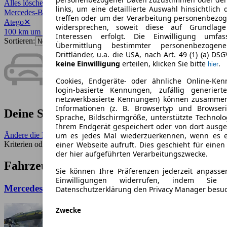
Alles löschen
✕
links, um eine detaillierte Auswahl hinsichtlich 
Mercedes-Benz
✕
treffen oder um der Verarbeitung personenbezo
Atego
✕
widersprechen, soweit diese auf Grundlage 
100 km um 1067
✕
Interessen erfolgt. Die Einwilligung umfa
Sortieren:
Übermittlung bestimmter personenbezoge
Drittländer, u.a. die USA, nach Art. 49 (1) (a) DS
keine Einwilligung
erteilen, klicken Sie bitte
.
hier
Cookies, Endgeräte- oder ähnliche Online-Ken
login-basierte Kennungen, zufällig generier
netzwerkbasierte Kennungen) können zusamme
Informationen (z. B. Browsertyp und Browseri
Deine Suche ergab keine Treffer.
Sprache, Bildschirmgröße, unterstützte Technolo
Ihrem Endgerät gespeichert oder von dort ausg
Ändere die Filter
- Benutze einen größeren Umkreis, weniger
um es jedes Mal wiederzuerkennen, wenn es 
Kriterien oder entferne seltene Merkmale.
einer Webseite aufruft. Dies geschieht für eine
der hier aufgeführten Verarbeitungszwecke.
Fahrzeuge ähnlich zur Suche:
Sie können Ihre Präferenzen jederzeit anpasse
Einwilligungen widerrufen, indem Sie
Mercedes-Benz Atego Atego
Datenschutzerklärung den Privacy Manager besu
Zwecke