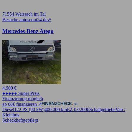
71554 Weissach im Tal
Besuche autoscout24.de
➚
Mercedes-Benz Atego
4.900 €
●●●●● Super Preis
Finanzierung möglich
ab 60€ finanzieren ↗
Diesel
122 PS (90 kW)
400.000 km
EZ 03/2006
Schaltgetriebe
Van /
Kleinbus
Scheckheftgepflegt