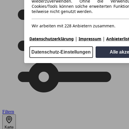
wiederzuverwenden. Ohne die Verwend
Cookies/Tools können solche erweiterten Funkti
teilweise nicht genutzt werden.
Wir arbeiten mit 228 Anbietern zusammen.
|
|
Datenschutzerklärung
Impressum
Anbieterlis
Datenschutz-Einstellungen
Alle akz
Filtern
Karte