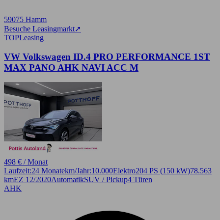
59075 Hamm
Besuche Leasingmarkt
➚
TOP
Leasing
VW Volkswagen ID.4 PRO PERFORMANCE 1ST
MAX PANO AHK NAVI ACC M
498 € / Monat
Laufzeit:
24 Monate
km/Jahr:
10.000
Elektro
204 PS (150 kW)
78.563
km
EZ 12/2020
Automatik
SUV / Pickup
4 Türen
AHK