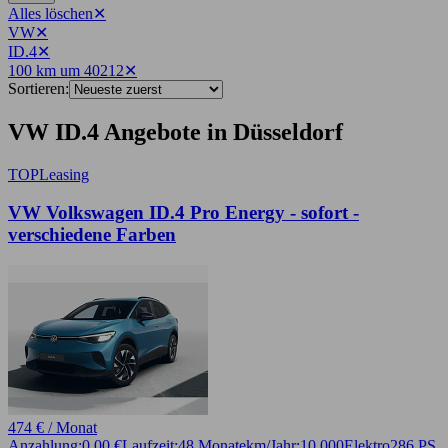
Alles löschen
✕
VW
✕
ID.4
✕
100 km um 40212
✕
Sortieren:
VW ID.4 Angebote in Düsseldorf
TOP
Leasing
VW Volkswagen ID.4 Pro Energy - sofort -
verschiedene Farben
474 € / Monat
Anzahlung:
0,00 €
Laufzeit:
48 Monate
km/Jahr:
10.000
Elektro
286 PS