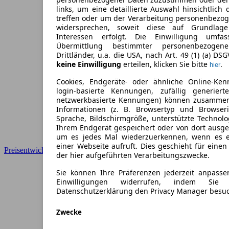
links, um eine detaillierte Auswahl hinsichtlich 
treffen oder um der Verarbeitung personenbezo
widersprechen, soweit diese auf Grundlage 
Interessen erfolgt. Die Einwilligung umfa
Übermittlung bestimmter personenbezoge
Drittländer, u.a. die USA, nach Art. 49 (1) (a) DS
keine Einwilligung
erteilen, klicken Sie bitte
.
hier
Cookies, Endgeräte- oder ähnliche Online-Ken
login-basierte Kennungen, zufällig generier
netzwerkbasierte Kennungen) können zusamme
Informationen (z. B. Browsertyp und Browseri
Sprache, Bildschirmgröße, unterstützte Technolo
Ihrem Endgerät gespeichert oder von dort ausg
um es jedes Mal wiederzuerkennen, wenn es 
einer Webseite aufruft. Dies geschieht für eine
Preisentwicklung
der hier aufgeführten Verarbeitungszwecke.
Sie können Ihre Präferenzen jederzeit anpasse
Einwilligungen widerrufen, indem Sie
Datenschutzerklärung den Privacy Manager besu
Zwecke