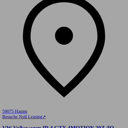
59075 Hamm
Besuche Null Leasing
➚
VW Volkswagen ID.4 GTX 4MOTION 20Z./IQ-