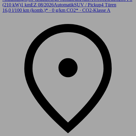
(210 kW)
1 km
EZ 08/2026
Automatik
SUV / Pickup
4 Türen
16,0 l/100 km (komb.)* · 0 g/km CO2* · CO2-Klasse A