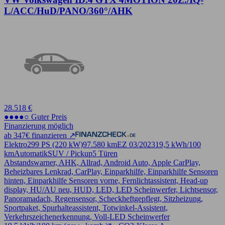
L/ACC/HuD/PANO/360°/AHK
28.518 €
●●●●○ Guter Preis
Finanzierung möglich
ab 347€ finanzieren ↗
Elektro
299 PS (220 kW)
97.580 km
EZ 03/2023
19,5 kWh/100
km
Automatik
SUV / Pickup
5 Türen
Abstandswarner, AHK, Allrad, Android Auto, Apple CarPlay,
Beheizbares Lenkrad, CarPlay, Einparkhilfe, Einparkhilfe Sensoren
hinten, Einparkhilfe Sensoren vorne, Fernlichtassistent, Head-up
display, HU/AU neu, HUD, LED, LED Scheinwerfer, Lichtsensor,
Panoramadach, Regensensor, Scheckheftgepflegt, Sitzheizung,
Sportpaket, Spurhalteassistent, Totwinkel-Assistent,
Verkehrszeichenerkennung, Voll-LED Scheinwerfer