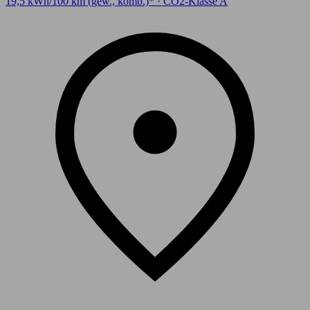
19,5 kWh/100 km (gew., komb.)* · CO2-Klasse A