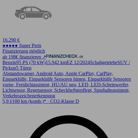
16.290 €
●●●●● Super Preis
Finanzierung möglich
ab 198€ finanzieren ↗
Benzin
95 PS (70 kW)
15.942 km
EZ 12/2024
Schaltgetriebe
SUV /
Pickup
5 Türen
Abstandswarner, Android Auto, Apple CarPlay, CarPlay,
Einparkhilfe, Einparkhilfe Sensoren hinten, Einparkhilfe Sensoren
vorne, Fernlichtassistent, HU/AU neu, LED, LED-Scheinwerfer,
Lichtsensor, Regensensor, Scheckheftgepflegt, Spurhalteassistent,
Verkehrszeichenerkennung
5,9 l/100 km (komb.)* · CO2-Klasse D