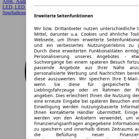
AHK, Android Auto, App-Connect, Garantie, Head-up display,
LED, LED Scheinwerfer, Lichtsensor, Regensensor,
Spurhalteassistent, Verkehrszeichenerkennung
Erweiterte Seitenfunktionen
Wir bzw. Drittanbieter nutzen unterschiedliche 
Mittel, darunter u.a. Cookies und ähnliche Too
Webseite, um Ihnen erweiterte Seitenfunktion
und ein verbessertes Nutzungserlebnis zu g
Durch diese erweiterten Funktionalitäten ermög
Personalisierung unseres Angebotes - e
Suchvorgänge bei einem späteren Besuch fortzu
passende Angebote aus Ihrer Nähe anzu
personalisierte Werbung und Nachrichten berei
diese auszuwerten. Wir speichern Ihre E-Mail-
wenn Sie diese für gespeicherte Suc
Lieblingsfahrzeuge oder im Rahmen der Pr
angeben. Dies erleichtert Ihnen die Nutzung de
eine erneute Eingabe bei späteren Besuchen entfä
Einwilligung werden nutzungsbasierte Informa
Ihnen kontaktierte Händler übermittelt. Einige
werden von den Anbietern verwendet, um v
Finanzierungsanfragen angegebene Informatione
zu speichern und innerhalb dieses Zeitraums a
die Befüllung neuer Finanzierun