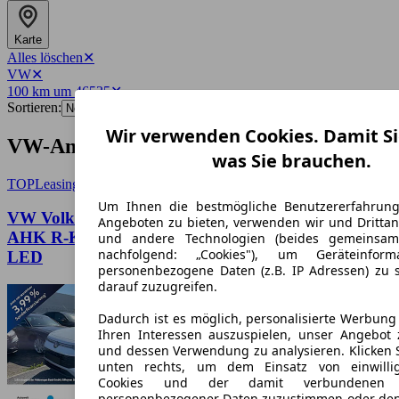
Karte
Alles löschen
✕
VW
✕
100 km um 46535
✕
Sortieren:
Wir verwenden Cookies. Damit Si
VW-Angebote in Dinslaken
was Sie brauchen.
TOP
Leasing
Um Ihnen die bestmögliche Benutzererfahrun
VW Volkswagen Tayron 1.5 TSI eHybrid DSG Life
Angeboten zu bieten, verwenden wir und Drittan
AHK R-Kamera elektr.Heckklappe SideAssist ACC
und andere Technologien (beides gemeinsa
nachfolgend: „Cookies"), um Geräteinfor
LED
personenbezogene Daten (z.B. IP Adressen) zu 
darauf zuzugreifen.
Dadurch ist es möglich, personalisierte Werbun
Ihren Interessen auszuspielen, unser Angebot 
und dessen Verwendung zu analysieren. Klicken 
unten rechts, um dem Einsatz von einwillig
Cookies und der damit verbundenen V
personenbezogener Daten zuzustimmen oder den