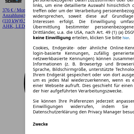
links, um eine detaillierte Auswahl hinsichtlich 
376 € / Monat
treffen oder um der Verarbeitung personenbezo
Anzahlung:
0,00 €
Laufzeit:
36 Monate
km/Jahr:
10.000
Andere
150 PS
widersprechen, soweit diese auf Grundlage 
(110 kW)
9.550 km
EZ 09/2025
Automatik
SUV / Pickup
4 Türen
Interessen erfolgt. Die Einwilligung umfa
AHK, LED
Übermittlung bestimmter personenbezoge
Drittländer, u.a. die USA, nach Art. 49 (1) (a) DS
keine Einwilligung
erteilen, klicken Sie bitte
.
hier
Cookies, Endgeräte- oder ähnliche Online-Ken
login-basierte Kennungen, zufällig generier
netzwerkbasierte Kennungen) können zusamme
Informationen (z. B. Browsertyp und Browseri
Sprache, Bildschirmgröße, unterstützte Technolo
Ihrem Endgerät gespeichert oder von dort ausg
um es jedes Mal wiederzuerkennen, wenn es 
einer Webseite aufruft. Dies geschieht für eine
der hier aufgeführten Verarbeitungszwecke.
Sie können Ihre Präferenzen jederzeit anpasse
Einwilligungen widerrufen, indem Sie
Datenschutzerklärung den Privacy Manager besu
Zwecke