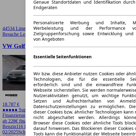
Genaue Standortdaten und Identifikation durc
Endgeräten
Personalisierte Werbung und Inhalte, 
Werbeleistung und der Performance vo
44534 Lünen
Zielgruppenforschung sowie Entwicklung und
Besuche Leasingmarkt
➚
von Angeboten
VW Golf VIII Life 1,5 l TSI
Essentielle Seitenfunktionen
Wir bzw. diese Anbieter nutzen Cookies oder ähnl
Technologien, die für die essentielle Seit
erforderlich sind und die einwandfreie Funkt
Webseite sicherstellen. Sie werden normalerweise
Nutzeraktivitäten genutzt, um wichtige Funkt
Setzen und Aufrechterhalten von Anmeld
18.787 €
Datenschutzeinstellungen zu ermöglichen. D
●●●●● Super Preis
dieser Cookies bzw. ähnlicher Technologien kann
Finanzierung möglich
nicht abgeschaltet werden. Allerdings könn
ab 228€ finanzieren ↗
Browser diese Cookies oder ähnliche Tools block
Benzin
116 PS (85 kW)
5.039 km
EZ
darauf hinweisen. Das Blockieren dieser Cookies 
02/2025
Schaltgetriebe
Limousine
Tools kann die Funktionalität der Webseite beeint