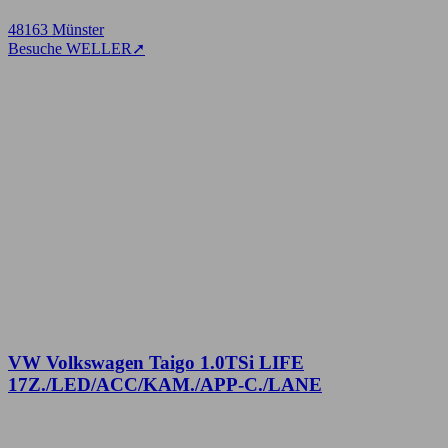
48163 Münster
Besuche WELLER
➚
VW Volkswagen Taigo 1.0TSi LIFE
17Z./LED/ACC/KAM./APP-C./LANE