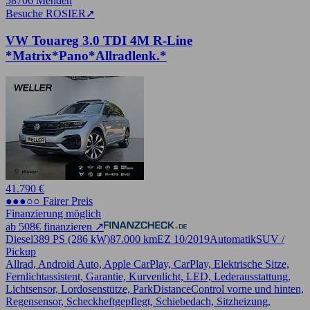
58706 Menden
Besuche ROSIER
➚
VW Touareg 3.0 TDI 4M R-Line
*Matrix*Pano*Allradlenk.*
41.790 €
●●●○○ Fairer Preis
Finanzierung möglich
ab 508€ finanzieren ↗
Diesel
389 PS (286 kW)
87.000 km
EZ 10/2019
Automatik
SUV /
Pickup
Allrad, Android Auto, Apple CarPlay, CarPlay, Elektrische Sitze,
Fernlichtassistent, Garantie, Kurvenlicht, LED, Lederausstattung,
Lichtsensor, Lordosenstütze, ParkDistanceControl vorne und hinten,
Regensensor, Scheckheftgepflegt, Schiebedach, Sitzheizung,