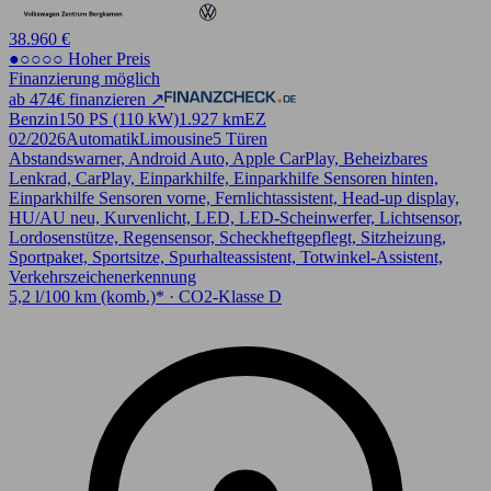
38.960 €
●○○○○ Hoher Preis
Finanzierung möglich
ab 474€ finanzieren ↗
Benzin
150 PS (110 kW)
1.927 km
EZ
02/2026
Automatik
Limousine
5 Türen
Abstandswarner, Android Auto, Apple CarPlay, Beheizbares
Lenkrad, CarPlay, Einparkhilfe, Einparkhilfe Sensoren hinten,
Einparkhilfe Sensoren vorne, Fernlichtassistent, Head-up display,
HU/AU neu, Kurvenlicht, LED, LED-Scheinwerfer, Lichtsensor,
Lordosenstütze, Regensensor, Scheckheftgepflegt, Sitzheizung,
Sportpaket, Sportsitze, Spurhalteassistent, Totwinkel-Assistent,
Verkehrszeichenerkennung
5,2 l/100 km (komb.)* · CO2-Klasse D