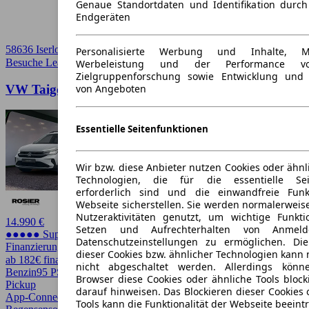
Genaue Standortdaten und Identifikation durc
Endgeräten
58636 Iserlohn
Personalisierte Werbung und Inhalte, 
Besuche Leasingmarkt
➚
Werbeleistung und der Performance vo
Zielgruppenforschung sowie Entwicklung und
VW Taigo Goal 1,0 l TSI
von Angeboten
Essentielle Seitenfunktionen
Wir bzw. diese Anbieter nutzen Cookies oder ähnl
Technologien, die für die essentielle Seit
erforderlich sind und die einwandfreie Funkt
Webseite sicherstellen. Sie werden normalerweise
Nutzeraktivitäten genutzt, um wichtige Funkt
14.990 €
Setzen und Aufrechterhalten von Anmeld
●●●●● Super Preis
Datenschutzeinstellungen zu ermöglichen. D
Finanzierung möglich
dieser Cookies bzw. ähnlicher Technologien kann
ab 182€ finanzieren ↗
nicht abgeschaltet werden. Allerdings könn
Benzin
95 PS (70 kW)
8.660 km
EZ 01/2025
Schaltgetriebe
SUV /
Browser diese Cookies oder ähnliche Tools block
Pickup
darauf hinweisen. Das Blockieren dieser Cookies 
App-Connect, Garantie, LED, LED Scheinwerfer, Lichtsensor,
Tools kann die Funktionalität der Webseite beeint