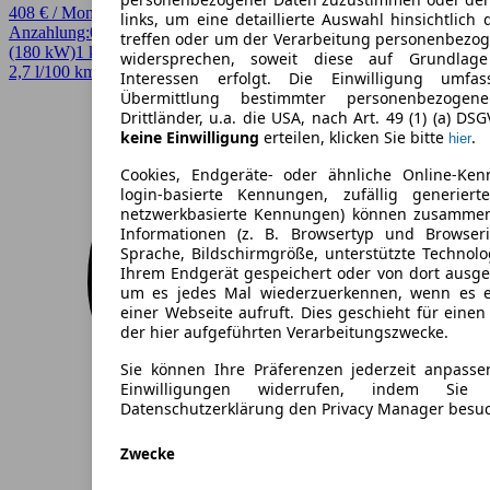
408 € / Monat
links, um eine detaillierte Auswahl hinsichtlich 
Anzahlung:
0,00 €
Laufzeit:
60 Monate
km/Jahr:
10.000
Andere
245 PS
treffen oder um der Verarbeitung personenbezo
(180 kW)
1 km
EZ 08/2026
Automatik
Van / Kleinbus
4 Türen
widersprechen, soweit diese auf Grundlage 
2,7 l/100 km (komb.)* · 61 g/km CO2* · CO2-Klasse B
Interessen erfolgt. Die Einwilligung umfa
Übermittlung bestimmter personenbezoge
Drittländer, u.a. die USA, nach Art. 49 (1) (a) DS
keine Einwilligung
erteilen, klicken Sie bitte
.
hier
Cookies, Endgeräte- oder ähnliche Online-Ken
login-basierte Kennungen, zufällig generier
netzwerkbasierte Kennungen) können zusamme
Informationen (z. B. Browsertyp und Browseri
Sprache, Bildschirmgröße, unterstützte Technolo
Ihrem Endgerät gespeichert oder von dort ausg
um es jedes Mal wiederzuerkennen, wenn es 
einer Webseite aufruft. Dies geschieht für eine
der hier aufgeführten Verarbeitungszwecke.
Sie können Ihre Präferenzen jederzeit anpasse
Einwilligungen widerrufen, indem Sie
Datenschutzerklärung den Privacy Manager besu
Zwecke