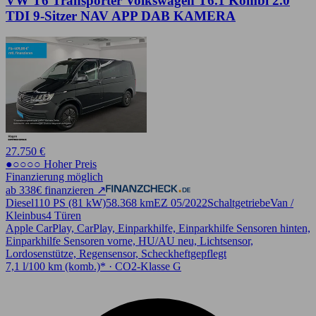
VW T6 Transporter Volkswagen T6.1 Kombi 2.0
TDI 9-Sitzer NAV APP DAB KAMERA
27.750 €
●○○○○ Hoher Preis
Finanzierung möglich
ab 338€ finanzieren ↗
Diesel
110 PS (81 kW)
58.368 km
EZ 05/2022
Schaltgetriebe
Van /
Kleinbus
4 Türen
Apple CarPlay, CarPlay, Einparkhilfe, Einparkhilfe Sensoren hinten,
Einparkhilfe Sensoren vorne, HU/AU neu, Lichtsensor,
Lordosenstütze, Regensensor, Scheckheftgepflegt
7,1 l/100 km (komb.)* · CO2-Klasse G