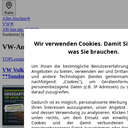
Karte
Alles löschen
✕
VW
✕
100 km um 46483
✕
Sortieren:
Wir verwenden Cookies. Damit Si
VW-Angebote in Wesel
was Sie brauchen.
TOP
Leasing
Um Ihnen die bestmögliche Benutzererfahrun
VW Volkswagen T7 Multivan **HYBRID** Facelift
Angeboten zu bieten, verwenden wir und Drittan
**Sonderleasing**
und andere Technologien (beides gemeinsa
nachfolgend: „Cookies"), um Geräteinfor
personenbezogene Daten (z.B. IP Adressen) zu 
darauf zuzugreifen.
Dadurch ist es möglich, personalisierte Werbun
Ihren Interessen auszuspielen, unser Angebot 
und dessen Verwendung zu analysieren. Klicken 
unten rechts, um dem Einsatz von einwillig
Cookies und der damit verbundenen V
personenbezogener Daten zuzustimmen oder den