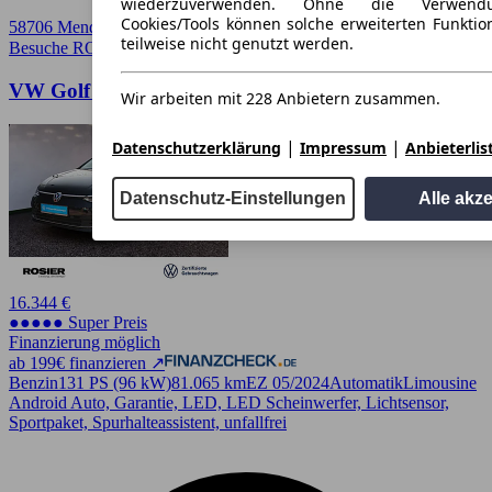
wiederzuverwenden. Ohne die Verwend
Cookies/Tools können solche erweiterten Funkti
58706 Menden
teilweise nicht genutzt werden.
Besuche ROSIER
➚
VW Golf VIII 1.5 e TSI DSG Style
Wir arbeiten mit 228 Anbietern zusammen.
|
|
Datenschutzerklärung
Impressum
Anbieterlis
Datenschutz-Einstellungen
Alle akz
16.344 €
●●●●● Super Preis
Finanzierung möglich
ab 199€ finanzieren ↗
Benzin
131 PS (96 kW)
81.065 km
EZ 05/2024
Automatik
Limousine
Android Auto, Garantie, LED, LED Scheinwerfer, Lichtsensor,
Sportpaket, Spurhalteassistent, unfallfrei