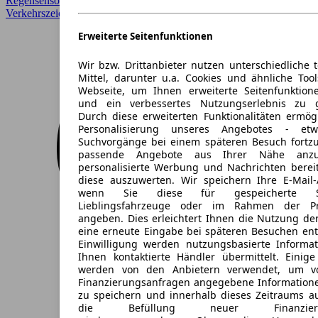
Regensensor, Spurhalteassistent, unfallfrei,
Verkehrszeichenerkennung
Erweiterte Seitenfunktionen
Wir bzw. Drittanbieter nutzen unterschiedliche 
Mittel, darunter u.a. Cookies und ähnliche Too
Webseite, um Ihnen erweiterte Seitenfunktion
und ein verbessertes Nutzungserlebnis zu g
Durch diese erweiterten Funktionalitäten ermög
Personalisierung unseres Angebotes - e
Suchvorgänge bei einem späteren Besuch fortzu
passende Angebote aus Ihrer Nähe anzu
personalisierte Werbung und Nachrichten berei
diese auszuwerten. Wir speichern Ihre E-Mail-
wenn Sie diese für gespeicherte Suc
Lieblingsfahrzeuge oder im Rahmen der Pr
angeben. Dies erleichtert Ihnen die Nutzung de
eine erneute Eingabe bei späteren Besuchen entfä
Einwilligung werden nutzungsbasierte Informa
Ihnen kontaktierte Händler übermittelt. Einige
werden von den Anbietern verwendet, um v
Finanzierungsanfragen angegebene Informatione
zu speichern und innerhalb dieses Zeitraums a
die Befüllung neuer Finanzierun