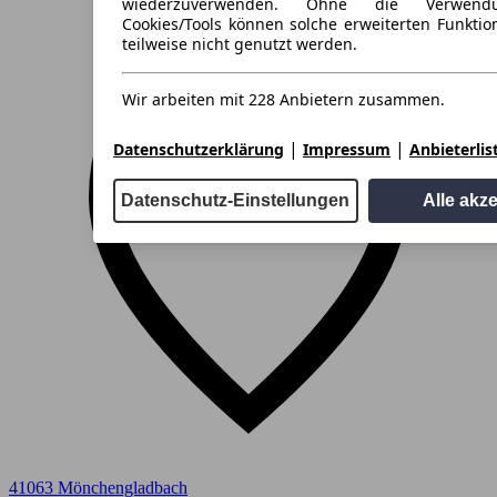
wiederzuverwenden. Ohne die Verwend
Cookies/Tools können solche erweiterten Funkti
teilweise nicht genutzt werden.
Wir arbeiten mit 228 Anbietern zusammen.
|
|
Datenschutzerklärung
Impressum
Anbieterlis
Datenschutz-Einstellungen
Alle akz
41063 Mönchengladbach