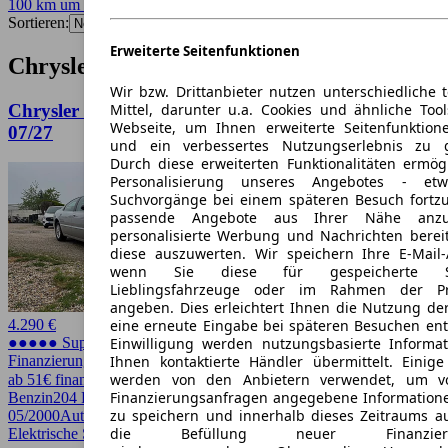
100 km um 45128
✕
Sortieren:
Erweiterte Seitenfunktionen
Chrysler 300 M Angebote in Essen
Wir bzw. Drittanbieter nutzen unterschiedliche 
Mittel, darunter u.a. Cookies und ähnliche Too
Chrysler 300 M 2.7 V6 | 1. Hand | 84.060 km | TÜV
Webseite, um Ihnen erweiterte Seitenfunktion
07/27
und ein verbessertes Nutzungserlebnis zu g
Durch diese erweiterten Funktionalitäten ermög
Personalisierung unseres Angebotes - e
Suchvorgänge bei einem späteren Besuch fortzu
passende Angebote aus Ihrer Nähe anzu
personalisierte Werbung und Nachrichten berei
diese auszuwerten. Wir speichern Ihre E-Mail-
wenn Sie diese für gespeicherte Suc
Lieblingsfahrzeuge oder im Rahmen der Pr
angeben. Dies erleichtert Ihnen die Nutzung de
eine erneute Eingabe bei späteren Besuchen entfä
4.290 €
Einwilligung werden nutzungsbasierte Informa
●●●●● Super Preis
Ihnen kontaktierte Händler übermittelt. Einige
Finanzierung möglich
werden von den Anbietern verwendet, um v
ab 51€ finanzieren ↗
Finanzierungsanfragen angegebene Informatione
Benzin
204 PS (150 kW)
84.060 km
EZ
zu speichern und innerhalb dieses Zeitraums a
05/2000
Automatik
Limousine
4 Türen
die Befüllung neuer Finanzierun
Elektrische Sitze