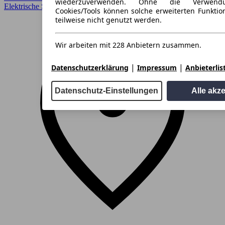
wiederzuverwenden. Ohne die Verwend
Elektrische Sitze, Lederausstattung, Schiebedach, Sitzheizung
Cookies/Tools können solche erweiterten Funkti
teilweise nicht genutzt werden.
Wir arbeiten mit 228 Anbietern zusammen.
|
|
Datenschutzerklärung
Impressum
Anbieterlis
Datenschutz-Einstellungen
Alle akz