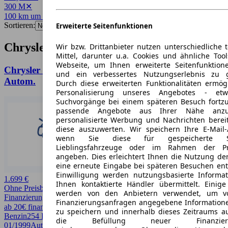
300 M
✕
100 km um 20099
✕
Sortieren:
Erweiterte Seitenfunktionen
Chrysler 300 M Angebote in Hamburg
Wir bzw. Drittanbieter nutzen unterschiedliche 
Mittel, darunter u.a. Cookies und ähnliche Too
Webseite, um Ihnen erweiterte Seitenfunktion
Chrysler 300 M 300 M 3.5 Schiebedach Leder
und ein verbessertes Nutzungserlebnis zu g
Autom.
Durch diese erweiterten Funktionalitäten ermög
Personalisierung unseres Angebotes - e
Suchvorgänge bei einem späteren Besuch fortzu
passende Angebote aus Ihrer Nähe anzu
personalisierte Werbung und Nachrichten berei
diese auszuwerten. Wir speichern Ihre E-Mail-
wenn Sie diese für gespeicherte Suc
Lieblingsfahrzeuge oder im Rahmen der Pr
angeben. Dies erleichtert Ihnen die Nutzung de
eine erneute Eingabe bei späteren Besuchen entfä
Einwilligung werden nutzungsbasierte Informa
1.699 €
Ihnen kontaktierte Händler übermittelt. Einige
Ohne Preisbewertung
werden von den Anbietern verwendet, um v
Finanzierung möglich
Finanzierungsanfragen angegebene Informatione
ab 20€ finanzieren ↗
zu speichern und innerhalb dieses Zeitraums a
Benzin
254 PS (187 kW)
164.008 km
EZ
die Befüllung neuer Finanzierun
01/1999
Automatik
Limousine
4 Türen