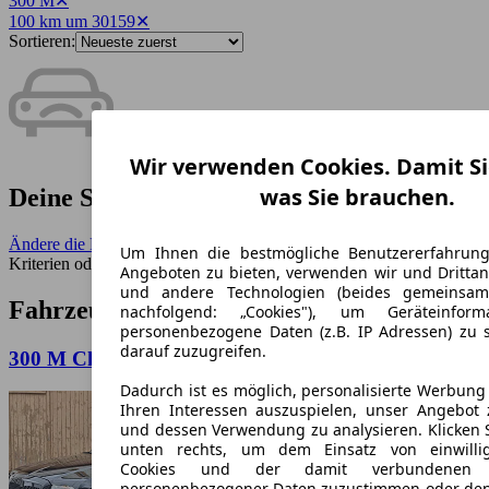
300 M
✕
100 km um 30159
✕
Sortieren:
Wir verwenden Cookies. Damit Si
was Sie brauchen.
Deine Suche ergab keine Treffer.
Ändere die Filter
- Benutze einen größeren Umkreis, weniger
Um Ihnen die bestmögliche Benutzererfahrun
Kriterien oder entferne seltene Merkmale.
Angeboten zu bieten, verwenden wir und Drittan
und andere Technologien (beides gemeinsa
Fahrzeuge ähnlich zur Suche:
nachfolgend: „Cookies"), um Geräteinfor
personenbezogene Daten (z.B. IP Adressen) zu 
darauf zuzugreifen.
300 M Chrysler 300 SRT SRT
Dadurch ist es möglich, personalisierte Werbun
Ihren Interessen auszuspielen, unser Angebot 
und dessen Verwendung zu analysieren. Klicken 
unten rechts, um dem Einsatz von einwillig
Cookies und der damit verbundenen V
personenbezogener Daten zuzustimmen oder den