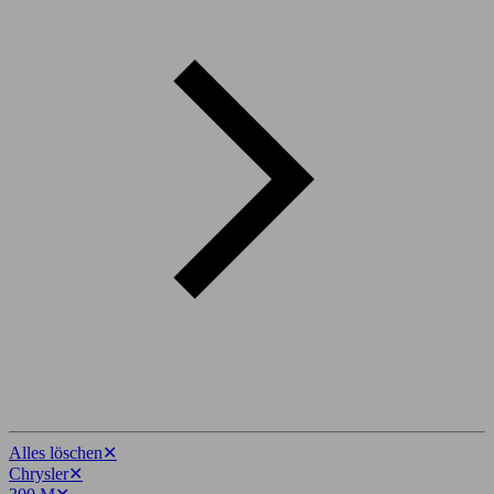
Alles löschen
✕
Chrysler
✕