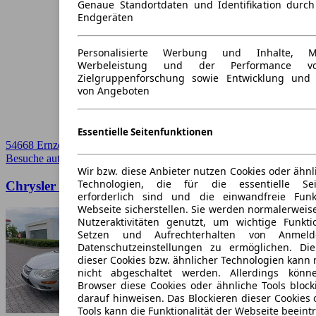
Genaue Standortdaten und Identifikation durc
Endgeräten
Personalisierte Werbung und Inhalte, 
Werbeleistung und der Performance vo
Zielgruppenforschung sowie Entwicklung und
von Angeboten
Essentielle Seitenfunktionen
54668 Ernzen
Besuche autoscout24.de
➚
Wir bzw. diese Anbieter nutzen Cookies oder ähnl
Technologien, die für die essentielle Seit
Chrysler 300 M 3.5 TÜV (HU) 09/2025
erforderlich sind und die einwandfreie Funkt
Webseite sicherstellen. Sie werden normalerweise
Nutzeraktivitäten genutzt, um wichtige Funkt
Setzen und Aufrechterhalten von Anmeld
Datenschutzeinstellungen zu ermöglichen. D
dieser Cookies bzw. ähnlicher Technologien kann
nicht abgeschaltet werden. Allerdings könn
Browser diese Cookies oder ähnliche Tools block
darauf hinweisen. Das Blockieren dieser Cookies 
Tools kann die Funktionalität der Webseite beeint