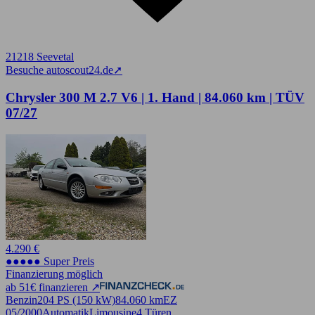
21218 Seevetal
Besuche autoscout24.de
➚
Chrysler 300 M 2.7 V6 | 1. Hand | 84.060 km | TÜV
07/27
4.290 €
●●●●● Super Preis
Finanzierung möglich
ab 51€ finanzieren ↗
Benzin
204 PS (150 kW)
84.060 km
EZ
05/2000
Automatik
Limousine
4 Türen