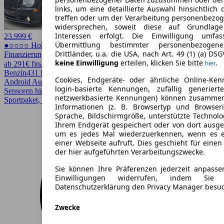
links, um eine detaillierte Auswahl hinsichtlich 
treffen oder um der Verarbeitung personenbezo
widersprechen, soweit diese auf Grundlage 
Interessen erfolgt. Die Einwilligung umfa
23.999 €
Übermittlung bestimmter personenbezoge
●○○○○ Hoher Preis
Drittländer, u.a. die USA, nach Art. 49 (1) (a) DS
Finanzierung möglich
keine Einwilligung
erteilen, klicken Sie bitte
.
ab 291€ finanzieren ↗
hier
Benzin
431 PS (317 kW)
160.000 km
EZ 11/2007
Schaltgetriebe
Cookies, Endgeräte- oder ähnliche Online-Ken
Android Auto, Apple CarPlay, CarPlay, Einparkhilfe, Einparkhilfe
login-basierte Kennungen, zufällig generier
Sensoren hinten, Elektrische Sitze, Schiebedach, Sitzheizung,
netzwerkbasierte Kennungen) können zusamme
Sportpaket, Sportsitze, Xenonscheinwerfer
Informationen (z. B. Browsertyp und Browseri
Sprache, Bildschirmgröße, unterstützte Technolo
Ihrem Endgerät gespeichert oder von dort ausg
um es jedes Mal wiederzuerkennen, wenn es 
einer Webseite aufruft. Dies geschieht für eine
der hier aufgeführten Verarbeitungszwecke.
Sie können Ihre Präferenzen jederzeit anpasse
Einwilligungen widerrufen, indem Sie
Datenschutzerklärung den Privacy Manager besu
Zwecke