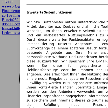
1.500 €
●●●●○ Guter Preis
Finanzierung möglich
Erweiterte Seitenfunktionen
ab 18€ finanzieren ↗
Benzin
252 PS (185 kW)
163.424 km
EZ
Wir bzw. Drittanbieter nutzen unterschiedliche 
08/2003
Automatik
Limousine
4 Türen
Mittel, darunter u.a. Cookies und ähnliche Too
Einparkhilfe, Einparkhilfe Sensoren hinten, Elektrische Sitze,
Webseite, um Ihnen erweiterte Seitenfunktion
Lederausstattung, Schiebedach, Sitzheizung
und ein verbessertes Nutzungserlebnis zu g
Durch diese erweiterten Funktionalitäten ermög
Personalisierung unseres Angebotes - e
Suchvorgänge bei einem späteren Besuch fortzu
passende Angebote aus Ihrer Nähe anzu
personalisierte Werbung und Nachrichten berei
diese auszuwerten. Wir speichern Ihre E-Mail-
wenn Sie diese für gespeicherte Suc
Lieblingsfahrzeuge oder im Rahmen der Pr
angeben. Dies erleichtert Ihnen die Nutzung de
eine erneute Eingabe bei späteren Besuchen entfä
Einwilligung werden nutzungsbasierte Informa
Ihnen kontaktierte Händler übermittelt. Einige
werden von den Anbietern verwendet, um v
Finanzierungsanfragen angegebene Informatione
zu speichern und innerhalb dieses Zeitraums a
die Befüllung neuer Finanzierun