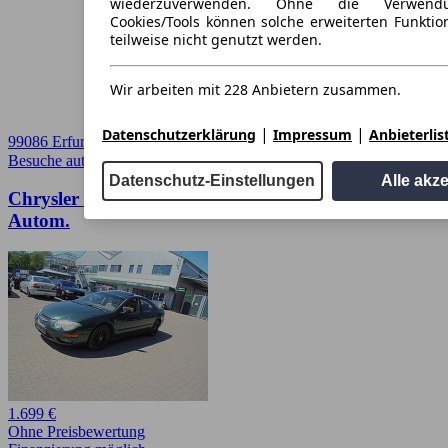
wiederzuverwenden. Ohne die Verwend
Cookies/Tools können solche erweiterten Funkti
teilweise nicht genutzt werden.
Wir arbeiten mit 228 Anbietern zusammen.
|
|
Datenschutzerklärung
Impressum
Anbieterlis
99086 Erfurt
Besuche autoscout24.de
➚
Datenschutz-Einstellungen
Alle akz
Chrysler 300 M 300 M 3.5 Schiebedach Leder
Autom.
1.699 €
Ohne Preisbewertung