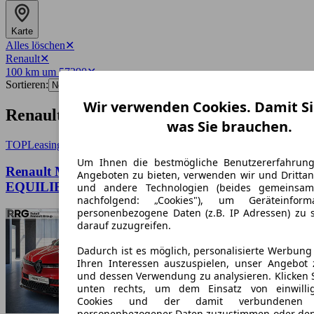
Karte
Alles löschen
✕
Renault
✕
100 km um 57290
✕
Sortieren:
Wir verwenden Cookies. Damit Si
Renault-Angebote in Neunkirchen
was Sie brauchen.
TOP
Leasing
Um Ihnen die bestmögliche Benutzererfahrun
Renault Megane E-Tech Megane E-TECH
Angeboten zu bieten, verwenden wir und Drittan
EQUILIBRE EV40 130HP CCS SITZHEIZU
und andere Technologien (beides gemeinsa
nachfolgend: „Cookies"), um Geräteinfor
personenbezogene Daten (z.B. IP Adressen) zu 
darauf zuzugreifen.
Dadurch ist es möglich, personalisierte Werbun
Ihren Interessen auszuspielen, unser Angebot 
und dessen Verwendung zu analysieren. Klicken 
unten rechts, um dem Einsatz von einwillig
Cookies und der damit verbundenen V
personenbezogener Daten zuzustimmen oder den