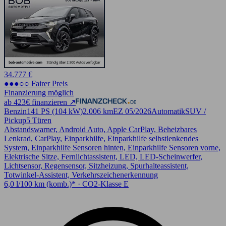
34.777 €
●●●○○ Fairer Preis
Finanzierung möglich
ab 423€ finanzieren ↗
Benzin
141 PS (104 kW)
2.006 km
EZ 05/2026
Automatik
SUV /
Pickup
5 Türen
Abstandswarner, Android Auto, Apple CarPlay, Beheizbares
Lenkrad, CarPlay, Einparkhilfe, Einparkhilfe selbstlenkendes
System, Einparkhilfe Sensoren hinten, Einparkhilfe Sensoren vorne,
Elektrische Sitze, Fernlichtassistent, LED, LED-Scheinwerfer,
Lichtsensor, Regensensor, Sitzheizung, Spurhalteassistent,
Totwinkel-Assistent, Verkehrszeichenerkennung
6,0 l/100 km (komb.)* · CO2-Klasse E