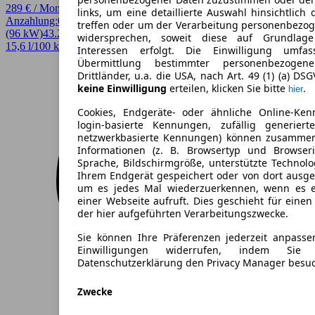
289 € / Monat
links, um eine detaillierte Auswahl hinsichtlich 
Anzahlung:
0,00 €
Laufzeit:
48 Monate
km/Jahr:
10.000
Elektro
131 PS
treffen oder um der Verarbeitung personenbezo
(96 kW)
43.282 km
EZ 02/2023
Automatik
Limousine
4 Türen
widersprechen, soweit diese auf Grundlage 
15,6 l/100 km (komb.)* · 0 g/km CO2* · CO2-Klasse A
Interessen erfolgt. Die Einwilligung umfa
Übermittlung bestimmter personenbezoge
Drittländer, u.a. die USA, nach Art. 49 (1) (a) DS
keine Einwilligung
erteilen, klicken Sie bitte
.
hier
Cookies, Endgeräte- oder ähnliche Online-Ken
login-basierte Kennungen, zufällig generier
netzwerkbasierte Kennungen) können zusamme
Informationen (z. B. Browsertyp und Browseri
Sprache, Bildschirmgröße, unterstützte Technolo
Ihrem Endgerät gespeichert oder von dort ausg
um es jedes Mal wiederzuerkennen, wenn es 
einer Webseite aufruft. Dies geschieht für eine
der hier aufgeführten Verarbeitungszwecke.
Sie können Ihre Präferenzen jederzeit anpasse
Einwilligungen widerrufen, indem Sie
Datenschutzerklärung den Privacy Manager besu
Zwecke