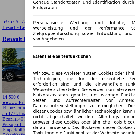
Genaue Standortdaten und Identifikation durc
Endgeräten
53757 St. Augustin
Personalisierte Werbung und Inhalte, 
Besuche Leasingmarkt
➚
Werbeleistung und der Performance vo
Zielgruppenforschung sowie Entwicklung und
Renault Kadjar Kadjar TCe 140 GPF LIFE
von Angeboten
Essentielle Seitenfunktionen
Wir bzw. diese Anbieter nutzen Cookies oder ähnl
Technologien, die für die essentielle Seit
erforderlich sind und die einwandfreie Funkt
Webseite sicherstellen. Sie werden normalerweise
Nutzeraktivitäten genutzt, um wichtige Funkt
14.500 €
Setzen und Aufrechterhalten von Anmeld
●●○○○ Erhöhter Preis
Datenschutzeinstellungen zu ermöglichen. D
Finanzierung möglich
dieser Cookies bzw. ähnlicher Technologien kann
ab 177€ finanzieren ↗
nicht abgeschaltet werden. Allerdings könn
Benzin
140 PS (103 kW)
94.000 km
EZ 05/2020
Schaltgetriebe
SUV /
Browser diese Cookies oder ähnliche Tools block
Pickup
5 Türen
darauf hinweisen. Das Blockieren dieser Cookies 
Einparkhilfe, Einparkhilfe Sensoren vorne, LED,
Tools kann die Funktionalität der Webseite beeint