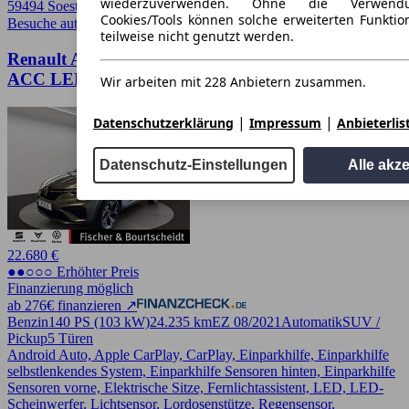
wiederzuverwenden. Ohne die Verwend
59494 Soest, Stadt
Cookies/Tools können solche erweiterten Funkti
Besuche autoscout24.de
➚
teilweise nicht genutzt werden.
Renault Arkana 1.3 R.S. Line KAMERA NAVI
ACC LED 360°
Wir arbeiten mit 228 Anbietern zusammen.
|
|
Datenschutzerklärung
Impressum
Anbieterlis
Datenschutz-Einstellungen
Alle akz
22.680 €
●●○○○ Erhöhter Preis
Finanzierung möglich
ab 276€ finanzieren ↗
Benzin
140 PS (103 kW)
24.235 km
EZ 08/2021
Automatik
SUV /
Pickup
5 Türen
Android Auto, Apple CarPlay, CarPlay, Einparkhilfe, Einparkhilfe
selbstlenkendes System, Einparkhilfe Sensoren hinten, Einparkhilfe
Sensoren vorne, Elektrische Sitze, Fernlichtassistent, LED, LED-
Scheinwerfer, Lichtsensor, Lordosenstütze, Regensensor,