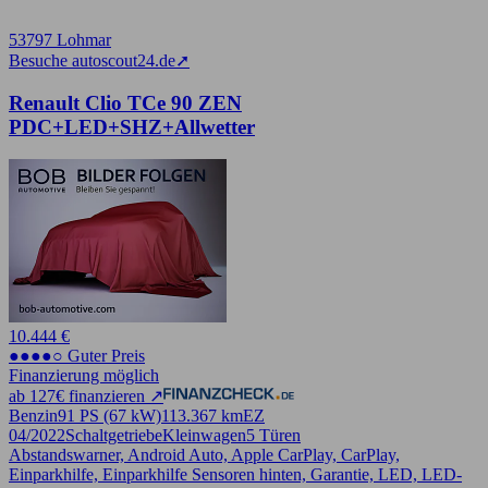
53797 Lohmar
Besuche autoscout24.de
➚
Renault Clio TCe 90 ZEN
PDC+LED+SHZ+Allwetter
10.444 €
●●●●○ Guter Preis
Finanzierung möglich
ab 127€ finanzieren ↗
Benzin
91 PS (67 kW)
113.367 km
EZ
04/2022
Schaltgetriebe
Kleinwagen
5 Türen
Abstandswarner, Android Auto, Apple CarPlay, CarPlay,
Einparkhilfe, Einparkhilfe Sensoren hinten, Garantie, LED, LED-