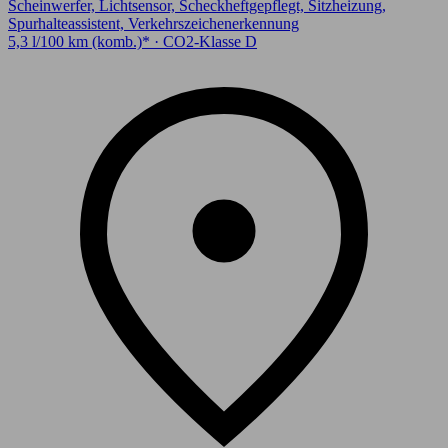
Scheinwerfer, Lichtsensor, Scheckheftgepflegt, Sitzheizung,
Spurhalteassistent, Verkehrszeichenerkennung
5,3 l/100 km (komb.)* · CO2-Klasse D