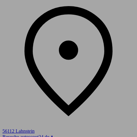
56112 Lahnstein
Besuche autoscout24.de
➚