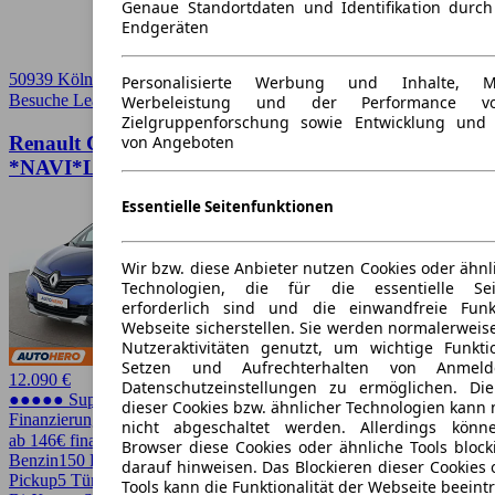
Genaue Standortdaten und Identifikation durc
Endgeräten
50939 Köln
Personalisierte Werbung und Inhalte, 
Besuche Leasingmarkt
➚
Werbeleistung und der Performance vo
Zielgruppenforschung sowie Entwicklung und
Renault Captur 1.3 TCe Version S
von Angeboten
*NAVI*LED*PDC*SHZ*TEMPO*
Essentielle Seitenfunktionen
Wir bzw. diese Anbieter nutzen Cookies oder ähnl
Technologien, die für die essentielle Seit
erforderlich sind und die einwandfreie Funkt
Webseite sicherstellen. Sie werden normalerweise
Nutzeraktivitäten genutzt, um wichtige Funkt
Setzen und Aufrechterhalten von Anmeld
12.090 €
Datenschutzeinstellungen zu ermöglichen. D
●●●●● Super Preis
dieser Cookies bzw. ähnlicher Technologien kann
Finanzierung möglich
nicht abgeschaltet werden. Allerdings könn
ab 146€ finanzieren ↗
Browser diese Cookies oder ähnliche Tools block
Benzin
150 PS (110 kW)
55.570 km
EZ 03/2019
Schaltgetriebe
SUV /
darauf hinweisen. Das Blockieren dieser Cookies 
Pickup
5 Türen
Tools kann die Funktionalität der Webseite beeint