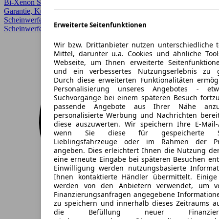
Bi-Xenon Scheinwerfer, Einparkhilfe, Einparkhilfe Sensoren hinten,
Garantie, Kurvenlicht, LED, LED Scheinwerfer, LED-
Scheinwerfer, Lichtsensor, Regensensor, Sitzheizung, Voll-LED
Erweiterte Seitenfunktionen
Scheinwerfer, Xenonscheinwerfer
Wir bzw. Drittanbieter nutzen unterschiedliche 
Mittel, darunter u.a. Cookies und ähnliche Too
Webseite, um Ihnen erweiterte Seitenfunktion
und ein verbessertes Nutzungserlebnis zu g
Durch diese erweiterten Funktionalitäten ermög
Personalisierung unseres Angebotes - e
Suchvorgänge bei einem späteren Besuch fortzu
passende Angebote aus Ihrer Nähe anzu
personalisierte Werbung und Nachrichten berei
diese auszuwerten. Wir speichern Ihre E-Mail-
wenn Sie diese für gespeicherte Suc
Lieblingsfahrzeuge oder im Rahmen der Pr
angeben. Dies erleichtert Ihnen die Nutzung de
eine erneute Eingabe bei späteren Besuchen entfä
Einwilligung werden nutzungsbasierte Informa
Ihnen kontaktierte Händler übermittelt. Einige
werden von den Anbietern verwendet, um v
Finanzierungsanfragen angegebene Informatione
zu speichern und innerhalb dieses Zeitraums a
die Befüllung neuer Finanzierun