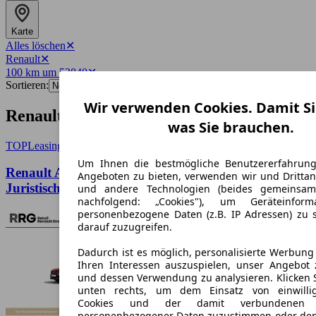
Karte
Alles löschen
✕
Renault
✕
100 km um 53840
✕
Sortieren:
Wir verwenden Cookies. Damit Si
Renault-Angebote in Troisdorf
was Sie brauchen.
TOP
Leasing
Um Ihnen die bestmögliche Benutzererfahrun
Renault Austral Evolution Mild Hybrid 150 nur
Angeboten zu bieten, verwenden wir und Drittan
Juristisch
und andere Technologien (beides gemeinsa
nachfolgend: „Cookies"), um Geräteinfor
personenbezogene Daten (z.B. IP Adressen) zu 
darauf zuzugreifen.
Dadurch ist es möglich, personalisierte Werbun
Ihren Interessen auszuspielen, unser Angebot 
und dessen Verwendung zu analysieren. Klicken 
unten rechts, um dem Einsatz von einwillig
Cookies und der damit verbundenen V
personenbezogener Daten zuzustimmen oder den