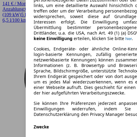
141 € / Monat
links, um eine detaillierte Auswahl hinsichtlich 
Anzahlung:
0,00 €
Laufzeit:
36 Monate
km/Jahr:
5.000
Andere
148 PS
treffen oder um der Verarbeitung personenbezo
(109 kW)
5 km
EZ 08/2026
Automatik
Limousine
4 Türen
widersprechen, soweit diese auf Grundlage 
6,5 l/100 km (komb.)* · 148 g/km CO2* · CO2-Klasse E
Interessen erfolgt. Die Einwilligung umfa
Übermittlung bestimmter personenbezoge
Drittländer, u.a. die USA, nach Art. 49 (1) (a) DS
keine Einwilligung
erteilen, klicken Sie bitte
.
hier
Cookies, Endgeräte- oder ähnliche Online-Ken
login-basierte Kennungen, zufällig generier
netzwerkbasierte Kennungen) können zusamme
Informationen (z. B. Browsertyp und Browseri
Sprache, Bildschirmgröße, unterstützte Technolo
Ihrem Endgerät gespeichert oder von dort ausg
um es jedes Mal wiederzuerkennen, wenn es 
einer Webseite aufruft. Dies geschieht für eine
der hier aufgeführten Verarbeitungszwecke.
Sie können Ihre Präferenzen jederzeit anpasse
Einwilligungen widerrufen, indem Sie
Datenschutzerklärung den Privacy Manager besu
Zwecke