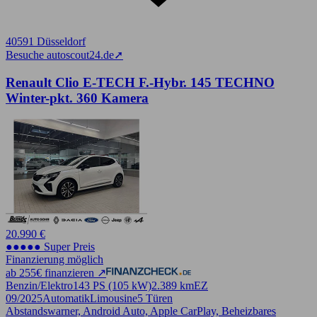
40591 Düsseldorf
Besuche autoscout24.de
➚
Renault Clio E-TECH F.-Hybr. 145 TECHNO
Winter-pkt. 360 Kamera
20.990 €
●●●●● Super Preis
Finanzierung möglich
ab 255€ finanzieren ↗
Benzin/Elektro
143 PS (105 kW)
2.389 km
EZ
09/2025
Automatik
Limousine
5 Türen
Abstandswarner, Android Auto, Apple CarPlay, Beheizbares