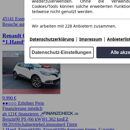
wiederzuverwenden. Ohne die Verwend
Cookies/Tools können solche erweiterten Funkti
teilweise nicht genutzt werden.
45141 Essen
Besuche autoscout24.de
➚
Wir arbeiten mit 228 Anbietern zusammen.
Renault Captur Dynamique TCe
|
|
Datenschutzerklärung
Impressum
Anbieterlis
*1.Hand*Tempomat*szh*PDC*
Datenschutz-Einstellungen
Alle akz
9.990 €
●●○○○ Erhöhter Preis
Finanzierung möglich
ab 121€ finanzieren ↗
Benzin
90 PS (66 kW)
91.362 km
EZ
08/2016
Schaltgetriebe
Limousine
4 Türen
1.Hand, Einparkhilfe, Einparkhilfe Sensoren hinten, Garantie,