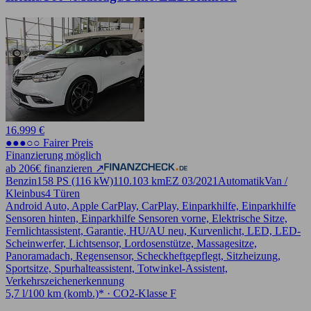
16.999 €
●●●○○ Fairer Preis
Finanzierung möglich
ab 206€ finanzieren ↗
Benzin
158 PS (116 kW)
110.103 km
EZ 03/2021
Automatik
Van /
Kleinbus
4 Türen
Android Auto, Apple CarPlay, CarPlay, Einparkhilfe, Einparkhilfe
Sensoren hinten, Einparkhilfe Sensoren vorne, Elektrische Sitze,
Fernlichtassistent, Garantie, HU/AU neu, Kurvenlicht, LED, LED-
Scheinwerfer, Lichtsensor, Lordosenstütze, Massagesitze,
Panoramadach, Regensensor, Scheckheftgepflegt, Sitzheizung,
Sportsitze, Spurhalteassistent, Totwinkel-Assistent,
Verkehrszeichenerkennung
5,7 l/100 km (komb.)* · CO2-Klasse F