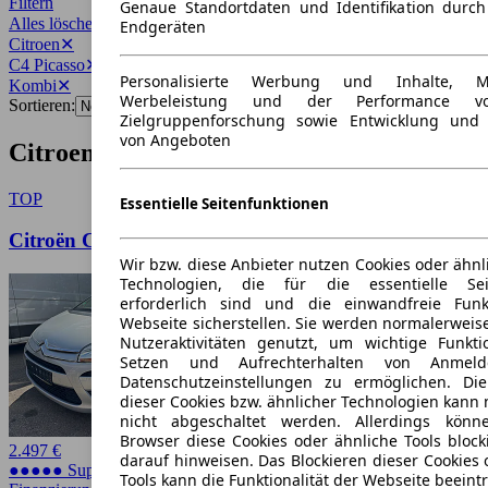
Filtern
Genaue Standortdaten und Identifikation durc
Alles löschen
✕
Endgeräten
Citroen
✕
C4 Picasso
✕
Personalisierte Werbung und Inhalte, 
Kombi
✕
Werbeleistung und der Performance vo
Sortieren:
Zielgruppenforschung sowie Entwicklung und
von Angeboten
Citroen C4 Picasso Kombi Angebote
TOP
Essentielle Seitenfunktionen
Citroën C4 Picasso Tendance*AHK*
Wir bzw. diese Anbieter nutzen Cookies oder ähnl
Technologien, die für die essentielle Seit
erforderlich sind und die einwandfreie Funkt
Webseite sicherstellen. Sie werden normalerweise
Nutzeraktivitäten genutzt, um wichtige Funkt
Setzen und Aufrechterhalten von Anmeld
Datenschutzeinstellungen zu ermöglichen. D
dieser Cookies bzw. ähnlicher Technologien kann
nicht abgeschaltet werden. Allerdings könn
Browser diese Cookies oder ähnliche Tools block
2.497 €
darauf hinweisen. Das Blockieren dieser Cookies 
●●●●● Super Preis
Tools kann die Funktionalität der Webseite beeint