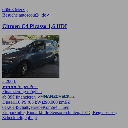
66663 Merzig
Besuche autoscout24.de
➚
Citroen C4 Picasso 1,6 HDI
3.200 €
●●●●● Super Preis
Finanzierung möglich
ab 39€ finanzieren ↗
Diesel
116 PS (85 kW)
290.000 km
EZ
01/2014
Schaltgetriebe
Kombi
4 Türen
Einparkhilfe, Einparkhilfe Sensoren hinten, LED, Regensensor,
Scheckheftgepflegt