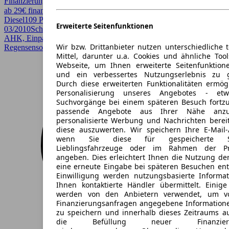
Finanzierung möglich
ab 29€ finanzieren ↗
Diesel
109 PS (80 kW)
187.000 km
EZ
Erweiterte Seitenfunktionen
03/2010
Schaltgetriebe
Kombi
4 Türen
AHK, Einparkhilfe, Einparkhilfe Sensoren hinten, Lichtsensor,
Wir bzw. Drittanbieter nutzen unterschiedliche 
Regensensor, Scheckheftgepflegt, Sitzheizung
Mittel, darunter u.a. Cookies und ähnliche Too
Webseite, um Ihnen erweiterte Seitenfunktion
und ein verbessertes Nutzungserlebnis zu g
Durch diese erweiterten Funktionalitäten ermög
Personalisierung unseres Angebotes - e
Suchvorgänge bei einem späteren Besuch fortzu
passende Angebote aus Ihrer Nähe anzu
personalisierte Werbung und Nachrichten berei
diese auszuwerten. Wir speichern Ihre E-Mail-
wenn Sie diese für gespeicherte Suc
Lieblingsfahrzeuge oder im Rahmen der Pr
angeben. Dies erleichtert Ihnen die Nutzung de
eine erneute Eingabe bei späteren Besuchen entfä
Einwilligung werden nutzungsbasierte Informa
Ihnen kontaktierte Händler übermittelt. Einige
werden von den Anbietern verwendet, um v
Finanzierungsanfragen angegebene Informatione
zu speichern und innerhalb dieses Zeitraums a
die Befüllung neuer Finanzierun