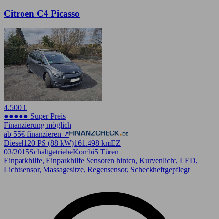
Citroen C4 Picasso
4.500 €
●●●●● Super Preis
Finanzierung möglich
ab 55€ finanzieren ↗
Diesel
120 PS (88 kW)
161.498 km
EZ
03/2015
Schaltgetriebe
Kombi
5 Türen
Einparkhilfe, Einparkhilfe Sensoren hinten, Kurvenlicht, LED,
Lichtsensor, Massagesitze, Regensensor, Scheckheftgepflegt