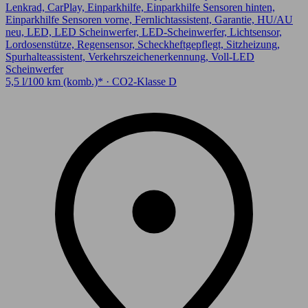
Lenkrad, CarPlay, Einparkhilfe, Einparkhilfe Sensoren hinten,
Einparkhilfe Sensoren vorne, Fernlichtassistent, Garantie, HU/AU
neu, LED, LED Scheinwerfer, LED-Scheinwerfer, Lichtsensor,
Lordosenstütze, Regensensor, Scheckheftgepflegt, Sitzheizung,
Spurhalteassistent, Verkehrszeichenerkennung, Voll-LED
Scheinwerfer
5,5 l/100 km (komb.)* · CO2-Klasse D