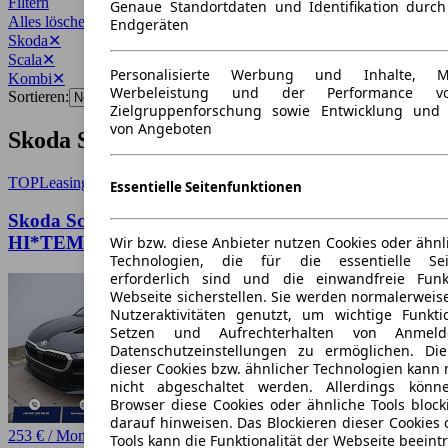
Filtern
Genaue Standortdaten und Identifikation durc
Alles löschen
✕
Endgeräten
Skoda
✕
Scala
✕
Personalisierte Werbung und Inhalte, 
Kombi
✕
Werbeleistung und der Performance vo
Sortieren:
Zielgruppenforschung sowie Entwicklung und
von Angeboten
Skoda Scala Kombi Angebote
TOP
Leasing
Essentielle Seitenfunktionen
Skoda Scala Selection 1.5 TSI DSG*LED*PDC-
HI*TEMPOMAT*SMARTLINK*SHZ*KLIMA*RA
Wir bzw. diese Anbieter nutzen Cookies oder ähnl
Technologien, die für die essentielle Seit
erforderlich sind und die einwandfreie Funkt
Webseite sicherstellen. Sie werden normalerweise
Nutzeraktivitäten genutzt, um wichtige Funkt
Setzen und Aufrechterhalten von Anmeld
Datenschutzeinstellungen zu ermöglichen. D
dieser Cookies bzw. ähnlicher Technologien kann
nicht abgeschaltet werden. Allerdings könn
Browser diese Cookies oder ähnliche Tools block
darauf hinweisen. Das Blockieren dieser Cookies 
253 € / Monat
Tools kann die Funktionalität der Webseite beeint