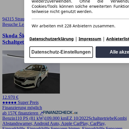
wiederzuverwenden. Ohne die Verwend
Cookies/Tools können solche erweiterten Funkti
teilweise nicht genutzt werden.
94315 Straubing
Besuche Leasingmarkt
➚
Wir arbeiten mit 228 Anbietern zusammen.
Skoda Škoda Scala TSI Benzin 110 PS (81 kW)
|
|
Datenschutzerklärung
Impressum
Anbieterlis
Schaltgetriebe
Datenschutz-Einstellungen
Alle akz
12.970 €
●●●●● Super Preis
Finanzierung möglich
ab 157€ finanzieren ↗
Benzin
110 PS (81 kW)
109.000 km
EZ 10/2022
Schaltgetriebe
Kombi
Abstandswarner, Android Auto, Apple CarPlay, CarPlay,
Einparkhilfe, Einparkhilfe Sensoren hinten, Einparkhilfe Sensoren