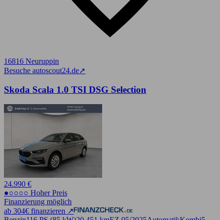
16816 Neuruppin
Besuche autoscout24.de
➚
Skoda Scala 1.0 TSI DSG Selection
24.990 €
●○○○○ Hoher Preis
Finanzierung möglich
ab 304€ finanzieren ↗
Benzin
116 PS (85 kW)
20.451 km
EZ 05/2025
Automatik
Kombi
5