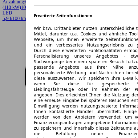
Anzahlung:
0,00 €
Laufzeit:
48 Monate
km/Jahr:
10.000
Benzin
150 PS
(110 kW)
10 km
EZ 03/2026
Automatik
Kombi
4 Türen
LED
Erweiterte Seitenfunktionen
5,9 l/100 km (komb.)* · 121 g/km CO2* · CO2-Klasse D
Wir bzw. Drittanbieter nutzen unterschiedliche 
Mittel, darunter u.a. Cookies und ähnliche Too
Webseite, um Ihnen erweiterte Seitenfunktion
und ein verbessertes Nutzungserlebnis zu g
Durch diese erweiterten Funktionalitäten ermög
Personalisierung unseres Angebotes - e
Suchvorgänge bei einem späteren Besuch fortzu
passende Angebote aus Ihrer Nähe anzu
personalisierte Werbung und Nachrichten berei
diese auszuwerten. Wir speichern Ihre E-Mail-
wenn Sie diese für gespeicherte Suc
Lieblingsfahrzeuge oder im Rahmen der Pr
angeben. Dies erleichtert Ihnen die Nutzung de
eine erneute Eingabe bei späteren Besuchen entfä
Einwilligung werden nutzungsbasierte Informa
Ihnen kontaktierte Händler übermittelt. Einige
werden von den Anbietern verwendet, um v
Finanzierungsanfragen angegebene Informatione
zu speichern und innerhalb dieses Zeitraums a
die Befüllung neuer Finanzierun