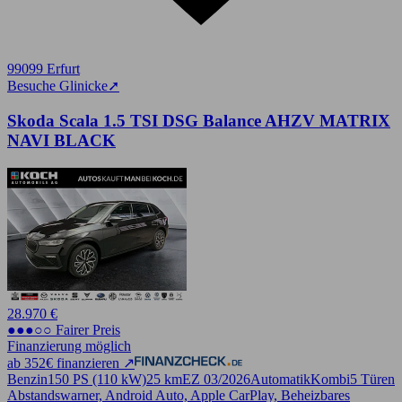
99099 Erfurt
Besuche Glinicke
➚
Skoda Scala 1.5 TSI DSG Balance AHZV MATRIX
NAVI BLACK
28.970 €
●●●○○ Fairer Preis
Finanzierung möglich
ab 352€ finanzieren ↗
Benzin
150 PS (110 kW)
25 km
EZ 03/2026
Automatik
Kombi
5 Türen
Abstandswarner, Android Auto, Apple CarPlay, Beheizbares