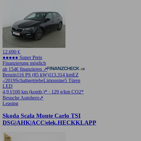
12.690 €
●●●●● Super Preis
Finanzierung möglich
ab 154€ finanzieren ↗
Benzin
116 PS (85 kW)
113.314 km
EZ
-/2019
Schaltgetriebe
Limousine
5 Türen
LED
4,9 l/100 km (komb.)* · 129 g/km CO2*
Besuche Autohero
➚
Leasing
Skoda Scala Monte Carlo TSI
DSG|AHK|ACC|elek.HECKKLAPP