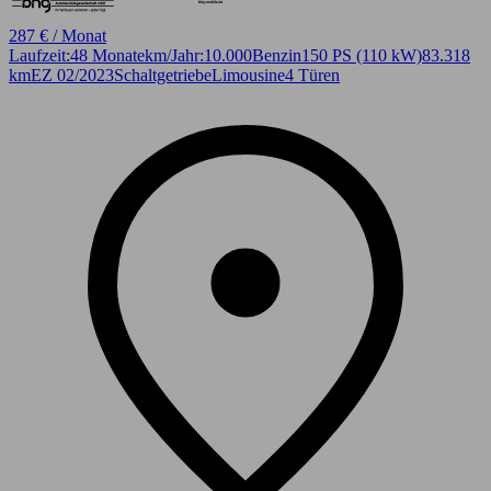
287 € / Monat
Laufzeit:
48 Monate
km/Jahr:
10.000
Benzin
150 PS (110 kW)
83.318
km
EZ 02/2023
Schaltgetriebe
Limousine
4 Türen