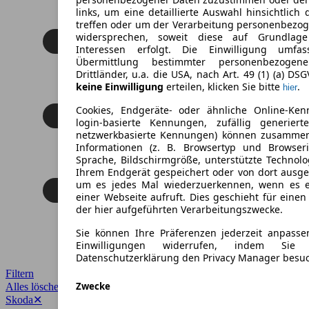
links, um eine detaillierte Auswahl hinsichtlich 
treffen oder um der Verarbeitung personenbezo
widersprechen, soweit diese auf Grundlage 
Interessen erfolgt. Die Einwilligung umfa
Übermittlung bestimmter personenbezoge
Drittländer, u.a. die USA, nach Art. 49 (1) (a) DS
keine Einwilligung
erteilen, klicken Sie bitte
.
hier
Cookies, Endgeräte- oder ähnliche Online-Ken
login-basierte Kennungen, zufällig generier
netzwerkbasierte Kennungen) können zusamme
Informationen (z. B. Browsertyp und Browseri
Sprache, Bildschirmgröße, unterstützte Technolo
Ihrem Endgerät gespeichert oder von dort ausg
um es jedes Mal wiederzuerkennen, wenn es 
einer Webseite aufruft. Dies geschieht für eine
der hier aufgeführten Verarbeitungszwecke.
Sie können Ihre Präferenzen jederzeit anpasse
Einwilligungen widerrufen, indem Sie
Datenschutzerklärung den Privacy Manager besu
Filtern
Zwecke
Alles löschen
✕
Skoda
✕