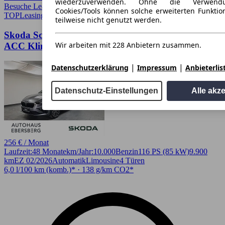
wiederzuverwenden. Ohne die Verwend
Besuche Leasingmarkt
➚
Cookies/Tools können solche erweiterten Funkti
TOP
Leasing
teilweise nicht genutzt werden.
Skoda Scala TSI DSG 85 KW Tour SpurW AUT
Wir arbeiten mit 228 Anbietern zusammen.
ACC KlimaA LM
|
|
Datenschutzerklärung
Impressum
Anbieterlis
Datenschutz-Einstellungen
Alle akz
256 € / Monat
Laufzeit:
48 Monate
km/Jahr:
10.000
Benzin
116 PS (85 kW)
9.900
km
EZ 02/2026
Automatik
Limousine
4 Türen
6,0 l/100 km (komb.)* · 138 g/km CO2*