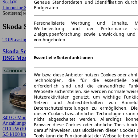
Scala
✕
Genaue Standortdaten und Identifikation durc
Endgeräten
Limousine
✕
Sortieren:
Personalisierte Werbung und Inhalte, 
Skoda Scala Limousine Angebote
Werbeleistung und der Performance vo
Zielgruppenforschung sowie Entwicklung und
von Angeboten
TOP
Leasing
Skoda Scala 🚀Sofort-Verfügbar🚀 1.5 Selection
Essentielle Seitenfunktionen
DSG Matrix ✨Autohaus-Schandert Top-Deal✨
Wir bzw. diese Anbieter nutzen Cookies oder ähnl
Technologien, die für die essentielle Seit
erforderlich sind und die einwandfreie Funkt
Webseite sicherstellen. Sie werden normalerweise
Nutzeraktivitäten genutzt, um wichtige Funkt
Setzen und Aufrechterhalten von Anmeld
Datenschutzeinstellungen zu ermöglichen. D
dieser Cookies bzw. ähnlicher Technologien kann
349 € / Monat
nicht abgeschaltet werden. Allerdings könn
Anzahlung:
0,00 €
Laufzeit:
48 Monate
km/Jahr:
10.000
Benzin
150 PS
Browser diese Cookies oder ähnliche Tools block
(110 kW)
10 km
EZ 08/2026
Automatik
Limousine
4 Türen
darauf hinweisen. Das Blockieren dieser Cookies 
5,5 l/100 km (komb.)* · 125 g/km CO2* · CO2-Klasse D
Tools kann die Funktionalität der Webseite beeint