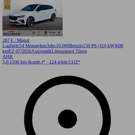
287 € / Monat
Laufzeit:
54 Monate
km/Jahr:
10.000
Benzin
150 PS (110 kW)
698
km
EZ 07/2026
Automatik
Limousine
4 Türen
AHK
5,0 l/100 km (komb.)* · 124 g/km CO2*