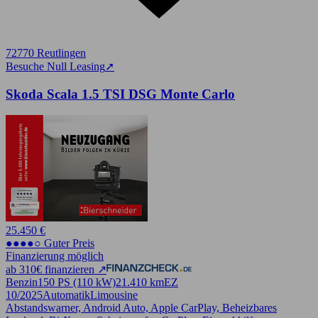
72770 Reutlingen
Besuche Null Leasing
➚
Skoda Scala 1.5 TSI DSG Monte Carlo
25.450 €
●●●●○ Guter Preis
Finanzierung möglich
ab 310€ finanzieren ↗
Benzin
150 PS (110 kW)
21.410 km
EZ
10/2025
Automatik
Limousine
Abstandswarner, Android Auto, Apple CarPlay, Beheizbares