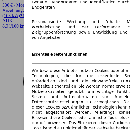
Genaue Standortdaten und Identifikation durc
330 € / Monat
Endgeräten
Anzahlung:
0,00 €
Laufzeit:
24 Monate
km/Jahr:
10.000
Diesel
140 PS
(103 kW)
21.315 km
EZ 09/2025
Schaltgetriebe
4 Türen
AHK
Personalisierte Werbung und Inhalte, 
8,9 l/100 km (komb.)* · 233 g/km CO2* · CO2-Klasse G
Werbeleistung und der Performance vo
Zielgruppenforschung sowie Entwicklung und
von Angeboten
Essentielle Seitenfunktionen
Wir bzw. diese Anbieter nutzen Cookies oder ähnl
Technologien, die für die essentielle Seit
erforderlich sind und die einwandfreie Funkt
Webseite sicherstellen. Sie werden normalerweise
Nutzeraktivitäten genutzt, um wichtige Funkt
Setzen und Aufrechterhalten von Anmeld
Datenschutzeinstellungen zu ermöglichen. D
dieser Cookies bzw. ähnlicher Technologien kann
nicht abgeschaltet werden. Allerdings könn
Browser diese Cookies oder ähnliche Tools block
darauf hinweisen. Das Blockieren dieser Cookies 
Tools kann die Funktionalität der Webseite beeint