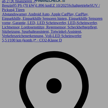
ab 272€ finanzieren ↗
Benzin
95 PS (70 kW)
1.896 km
EZ 10/2025
Schaltgetriebe
SUV /
Pickup
4 Türen
Abstandswarner, Android Auto, Apple CarPlay, CarPlay,
Einparkhilfe, Einparkhilfe Sensoren hinten, Einparkhilfe Sensoren
vorne, Garantie, LED, LED Scheinwerfer, LED-Scheinwerfer,
Lichtsensor, Lordosenstütze, Regensensor, Scheckheftgepflegt,
Sitzheizung, Spurhalteassistent, Totwinkel-Assistent,
Verkehrszeichenerkennung, Voll-LED Scheinwerfer
5,5 l/100 km (komb.)* · CO2-Klasse D