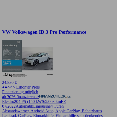
VW Volkswagen ID.3 Pro Performance
24.830 €
●●○○○ Erhöhter Preis
Finanzierung möglich
ab 302€ finanzieren ↗
Elektro
204 PS (150 kW)
65.003 km
EZ
07/2022
Automatik
Limousine
4 Türen
Abstandswarner, Android Auto, Apple CarPlay, Beheizbares
Lenkrad, CarPlay, Einparkhilfe, Einparkhilfe selbstlenkendes