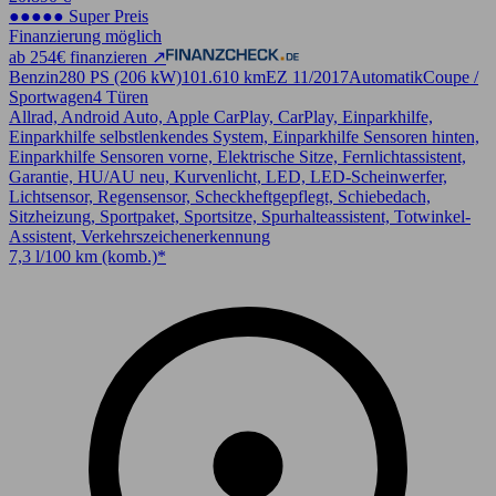
●●●●● Super Preis
Finanzierung möglich
ab 254€ finanzieren ↗
Benzin
280 PS (206 kW)
101.610 km
EZ 11/2017
Automatik
Coupe /
Sportwagen
4 Türen
Allrad, Android Auto, Apple CarPlay, CarPlay, Einparkhilfe,
Einparkhilfe selbstlenkendes System, Einparkhilfe Sensoren hinten,
Einparkhilfe Sensoren vorne, Elektrische Sitze, Fernlichtassistent,
Garantie, HU/AU neu, Kurvenlicht, LED, LED-Scheinwerfer,
Lichtsensor, Regensensor, Scheckheftgepflegt, Schiebedach,
Sitzheizung, Sportpaket, Sportsitze, Spurhalteassistent, Totwinkel-
Assistent, Verkehrszeichenerkennung
7,3 l/100 km (komb.)*