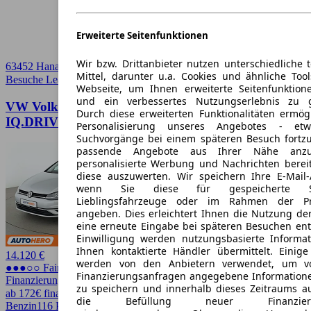
Erweiterte Seitenfunktionen
Wir bzw. Drittanbieter nutzen unterschiedliche 
63452 Hanau
Mittel, darunter u.a. Cookies und ähnliche Too
Besuche Leasingmarkt
➚
Webseite, um Ihnen erweiterte Seitenfunktion
und ein verbessertes Nutzungserlebnis zu g
VW Volkswagen Golf 1.0 TSI
Durch diese erweiterten Funktionalitäten ermög
IQ.DRIVE*LED*NAVI*ACC*PDC*SHZ*KLIMA*
Personalisierung unseres Angebotes - e
Suchvorgänge bei einem späteren Besuch fortzu
passende Angebote aus Ihrer Nähe anzu
personalisierte Werbung und Nachrichten berei
diese auszuwerten. Wir speichern Ihre E-Mail-
wenn Sie diese für gespeicherte Suc
Lieblingsfahrzeuge oder im Rahmen der Pr
angeben. Dies erleichtert Ihnen die Nutzung de
eine erneute Eingabe bei späteren Besuchen entfä
Einwilligung werden nutzungsbasierte Informa
Ihnen kontaktierte Händler übermittelt. Einige
14.120 €
werden von den Anbietern verwendet, um v
●●●○○ Fairer Preis
Finanzierungsanfragen angegebene Informatione
Finanzierung möglich
zu speichern und innerhalb dieses Zeitraums a
ab 172€ finanzieren ↗
die Befüllung neuer Finanzierun
Benzin
116 PS (85 kW)
94.907 km
EZ