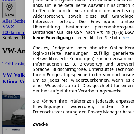
links, um eine detaillierte Auswahl hinsichtlich 
treffen oder um der Verarbeitung personenbezo
Karte
widersprechen, soweit diese auf Grundlage 
Alles löschen
✕
Interessen erfolgt. Die Einwilligung umfa
Übermittlung bestimmter personenbezoge
VW
✕
Drittländer, u.a. die USA, nach Art. 49 (1) (a) DS
100 km um 68309
✕
keine Einwilligung
erteilen, klicken Sie bitte
.
Sortieren:
hier
Cookies, Endgeräte- oder ähnliche Online-Ken
VW-Angebote in Mannheim
login-basierte Kennungen, zufällig generier
netzwerkbasierte Kennungen) können zusamme
TOP
Leasing
Informationen (z. B. Browsertyp und Browseri
Sprache, Bildschirmgröße, unterstützte Technolo
VW Volkswagen Crafter Kasten Mittel Kamera
Ihrem Endgerät gespeichert oder von dort ausg
um es jedes Mal wiederzuerkennen, wenn es 
Klima Vorb AHK ZV
einer Webseite aufruft. Dies geschieht für eine
der hier aufgeführten Verarbeitungszwecke.
Sie können Ihre Präferenzen jederzeit anpasse
Einwilligungen widerrufen, indem Sie
Datenschutzerklärung den Privacy Manager besu
Zwecke