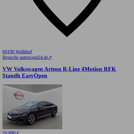
69190 Walldorf
Besuche autoscout24.de
➚
VW Volkswagen Arteon R-Line 4Motion RFK
Standh EasyOpen
20.890 €