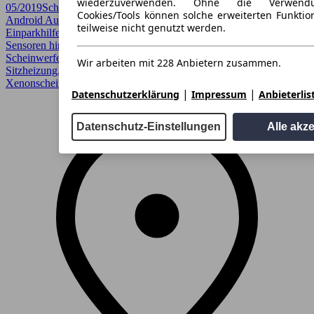
wiederzuverwenden. Ohne die Verwend
05/2019
Schaltgetriebe
Limousine
5 Türen
Cookies/Tools können solche erweiterten Funkti
Android Auto, Apple CarPlay, Bi-Xenon Scheinwerfer, CarPlay,
teilweise nicht genutzt werden.
Einparkhilfe, Einparkhilfe selbstlenkendes System, Einparkhilfe
Sensoren hinten, Einparkhilfe Sensoren vorne, Garantie, LED, LED
Scheinwerfer, LED-Scheinwerfer, Lichtsensor, Regensensor,
Wir arbeiten mit 228 Anbietern zusammen.
Sitzheizung, Spurhalteassistent, Voll-LED Scheinwerfer,
Xenonscheinwerfer
|
|
Datenschutzerklärung
Impressum
Anbieterlis
Datenschutz-Einstellungen
Alle akz