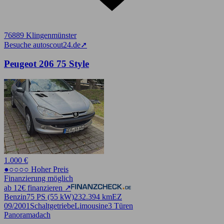
76889 Klingenmünster
Besuche autoscout24.de
➚
Peugeot 206 75 Style
1.000 €
●○○○○ Hoher Preis
Finanzierung möglich
ab 12€ finanzieren ↗
Benzin
75 PS (55 kW)
232.394 km
EZ
09/2001
Schaltgetriebe
Limousine
3 Türen
Panoramadach