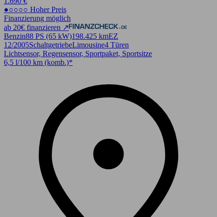
1.690 €
●○○○○ Hoher Preis
Finanzierung möglich
ab 20€ finanzieren ↗
Benzin
88 PS (65 kW)
198.425 km
EZ
12/2005
Schaltgetriebe
Limousine
4 Türen
Lichtsensor, Regensensor, Sportpaket, Sportsitze
6,5 l/100 km (komb.)*