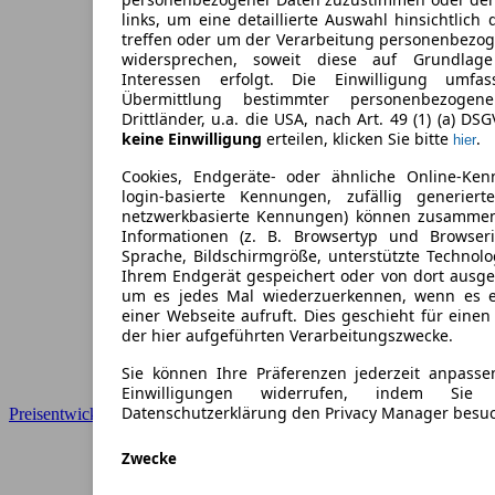
links, um eine detaillierte Auswahl hinsichtlich 
treffen oder um der Verarbeitung personenbezo
widersprechen, soweit diese auf Grundlage 
Interessen erfolgt. Die Einwilligung umfa
Übermittlung bestimmter personenbezoge
Drittländer, u.a. die USA, nach Art. 49 (1) (a) DS
keine Einwilligung
erteilen, klicken Sie bitte
.
hier
Cookies, Endgeräte- oder ähnliche Online-Ken
login-basierte Kennungen, zufällig generier
netzwerkbasierte Kennungen) können zusamme
Informationen (z. B. Browsertyp und Browseri
Sprache, Bildschirmgröße, unterstützte Technolo
Ihrem Endgerät gespeichert oder von dort ausg
um es jedes Mal wiederzuerkennen, wenn es 
einer Webseite aufruft. Dies geschieht für eine
der hier aufgeführten Verarbeitungszwecke.
Sie können Ihre Präferenzen jederzeit anpasse
Einwilligungen widerrufen, indem Sie
Datenschutzerklärung den Privacy Manager besu
Preisentwicklung
Zwecke