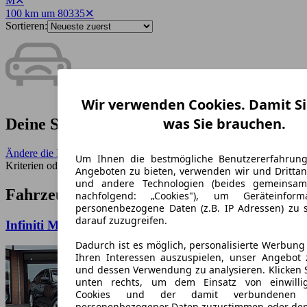
M
✕
100 km um 80335
✕
Sortieren:
Wir verwenden Cookies. Damit Si
was Sie brauchen.
Deine Suche ergab keine Treffer.
Ändere die Filter
- Benutze einen größeren Umkreis, weniger
Um Ihnen die bestmögliche Benutzererfahrun
Kriterien oder entferne seltene Merkmale.
Angeboten zu bieten, verwenden wir und Drittan
und andere Technologien (beides gemeinsa
Fahrzeuge ähnlich zur Suche:
nachfolgend: „Cookies"), um Geräteinfor
personenbezogene Daten (z.B. IP Adressen) zu 
darauf zuzugreifen.
Infiniti M37 M37xi/Allrad/Bose/SHZ/SBL/
Dadurch ist es möglich, personalisierte Werbun
Ihren Interessen auszuspielen, unser Angebot 
und dessen Verwendung zu analysieren. Klicken 
unten rechts, um dem Einsatz von einwillig
Cookies und der damit verbundenen V
personenbezogener Daten zuzustimmen oder den