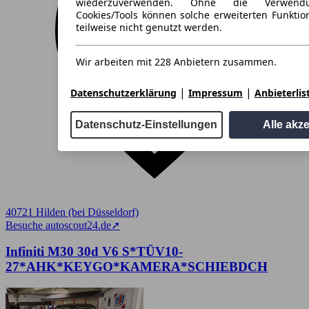
wiederzuverwenden. Ohne die Verwend
Cookies/Tools können solche erweiterten Funkti
teilweise nicht genutzt werden.
Wir arbeiten mit 228 Anbietern zusammen.
|
|
Datenschutzerklärung
Impressum
Anbieterlis
Datenschutz-Einstellungen
Alle akz
40721 Hilden (bei Düsseldorf)
Besuche autoscout24.de
➚
Infiniti M30 30d V6 S*TÜV10-
27*AHK*KEYGO*KAMERA*SCHIEBDCH