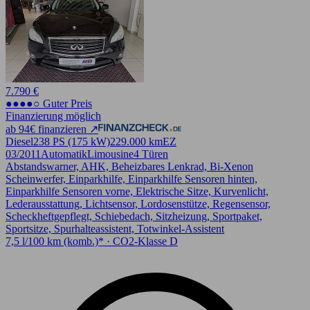
7.790 €
●●●●○ Guter Preis
Finanzierung möglich
ab 94€ finanzieren ↗
Diesel
238 PS (175 kW)
229.000 km
EZ
03/2011
Automatik
Limousine
4 Türen
Abstandswarner, AHK, Beheizbares Lenkrad, Bi-Xenon
Scheinwerfer, Einparkhilfe, Einparkhilfe Sensoren hinten,
Einparkhilfe Sensoren vorne, Elektrische Sitze, Kurvenlicht,
Lederausstattung, Lichtsensor, Lordosenstütze, Regensensor,
Scheckheftgepflegt, Schiebedach, Sitzheizung, Sportpaket,
Sportsitze, Spurhalteassistent, Totwinkel-Assistent
7,5 l/100 km (komb.)* · CO2-Klasse D