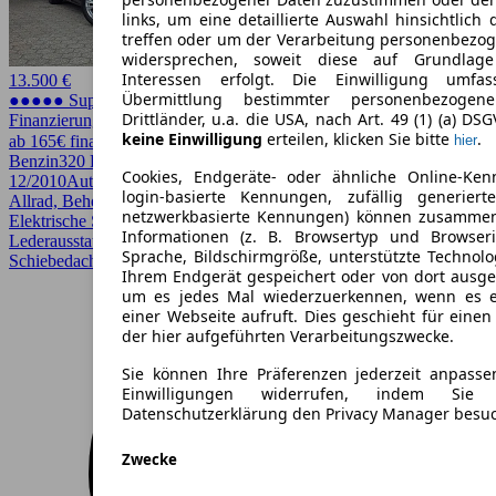
links, um eine detaillierte Auswahl hinsichtlich 
treffen oder um der Verarbeitung personenbezo
widersprechen, soweit diese auf Grundlage 
Interessen erfolgt. Die Einwilligung umfa
13.500 €
Übermittlung bestimmter personenbezoge
●●●●● Super Preis
Drittländer, u.a. die USA, nach Art. 49 (1) (a) DS
Finanzierung möglich
keine Einwilligung
erteilen, klicken Sie bitte
.
ab 165€ finanzieren ↗
hier
Benzin
320 PS (235 kW)
23.500 km
EZ
Cookies, Endgeräte- oder ähnliche Online-Ken
12/2010
Automatik
Limousine
4 Türen
login-basierte Kennungen, zufällig generier
Allrad, Beheizbares Lenkrad, Bi-Xenon Scheinwerfer, Einparkhilfe,
netzwerkbasierte Kennungen) können zusamme
Elektrische Sitze, Garantie, HU/AU neu, Kurvenlicht,
Informationen (z. B. Browsertyp und Browseri
Lederausstattung, Lichtsensor, Regensensor, Scheckheftgepflegt,
Sprache, Bildschirmgröße, unterstützte Technolo
Schiebedach, Sitzheizung
Ihrem Endgerät gespeichert oder von dort ausg
um es jedes Mal wiederzuerkennen, wenn es 
einer Webseite aufruft. Dies geschieht für eine
der hier aufgeführten Verarbeitungszwecke.
Sie können Ihre Präferenzen jederzeit anpasse
Einwilligungen widerrufen, indem Sie
Datenschutzerklärung den Privacy Manager besu
Zwecke