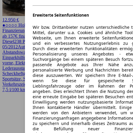
Erweiterte Seitenfunktionen
12.950 €
●○○○○ Hoher Preis
Wir bzw. Drittanbieter nutzen unterschiedliche 
Finanzierung möglich
Mittel, darunter u.a. Cookies und ähnliche Too
ab 157€ finanzieren ↗
Webseite, um Ihnen erweiterte Seitenfunktion
Diesel
238 PS (175 kW)
169.946 km
EZ
und ein verbessertes Nutzungserlebnis zu g
05/2012
Automatik
Limousine
4 Türen
Durch diese erweiterten Funktionalitäten ermög
Abstandswarner, Beheizbares Lenkrad, Bi-Xenon Scheinwerfer,
Personalisierung unseres Angebotes - e
Einparkhilfe, Einparkhilfe Sensoren hinten, Einparkhilfe Sensoren
Suchvorgänge bei einem späteren Besuch fortzu
vorne, Elektrische Sitze, Garantie, HU/AU neu, Kurvenlicht,
passende Angebote aus Ihrer Nähe anzu
Lederausstattung, Lichtsensor, Lordosenstütze, Regensensor,
personalisierte Werbung und Nachrichten berei
Scheckheftgepflegt, Schiebedach, Sitzheizung, Sportpaket,
diese auszuwerten. Wir speichern Ihre E-Mail-
Sportsitze, Spurhalteassistent, Totwinkel-Assistent,
wenn Sie diese für gespeicherte Suc
Verkehrszeichenerkennung
Lieblingsfahrzeuge oder im Rahmen der Pr
7,5 l/100 km (komb.)* · CO2-Klasse D
angeben. Dies erleichtert Ihnen die Nutzung de
eine erneute Eingabe bei späteren Besuchen entfä
Einwilligung werden nutzungsbasierte Informa
Ihnen kontaktierte Händler übermittelt. Einige
werden von den Anbietern verwendet, um v
Finanzierungsanfragen angegebene Informatione
zu speichern und innerhalb dieses Zeitraums a
die Befüllung neuer Finanzierun