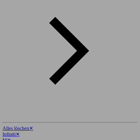
Alles löschen
✕
Infiniti
✕