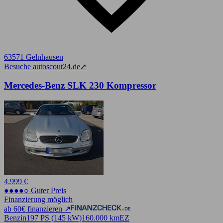
63571 Gelnhausen
Besuche autoscout24.de
➚
Mercedes-Benz SLK 230 Kompressor
4.999 €
●●●●○ Guter Preis
Finanzierung möglich
ab 60€ finanzieren ↗
Benzin
197 PS (145 kW)
160.000 km
EZ