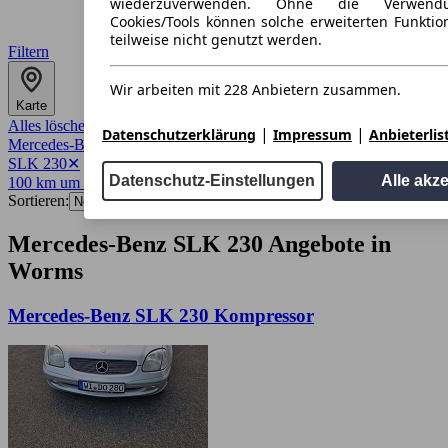
wiederzuverwenden. Ohne die Verwend
Cookies/Tools können solche erweiterten Funkti
teilweise nicht genutzt werden.
Filtern
Wir arbeiten mit 228 Anbietern zusammen.
Karte
Alles löschen
✕
|
|
Datenschutzerklärung
Impressum
Anbieterlis
Mercedes-Benz
✕
SLK 230
✕
Datenschutz-Einstellungen
Alle akz
100 km um 67547
✕
Sortieren:
Mercedes-Benz SLK 230 Angebote in
Worms
Mercedes-Benz SLK 230 Kompressor