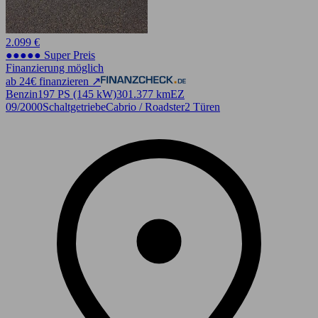
2.099 €
●●●●● Super Preis
Finanzierung möglich
ab 24€ finanzieren ↗
Benzin
197 PS (145 kW)
301.377 km
EZ
09/2000
Schaltgetriebe
Cabrio / Roadster
2 Türen