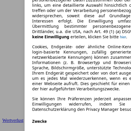
links, um eine detaillierte Auswahl hinsichtlich 
treffen oder um der Verarbeitung personenbezo
widersprechen, soweit diese auf Grundlage 
Interessen erfolgt. Die Einwilligung umfa
Übermittlung bestimmter personenbezoge
Drittländer, u.a. die USA, nach Art. 49 (1) (a) DS
keine Einwilligung
erteilen, klicken Sie bitte
.
hier
Cookies, Endgeräte- oder ähnliche Online-Ken
login-basierte Kennungen, zufällig generier
netzwerkbasierte Kennungen) können zusamme
Informationen (z. B. Browsertyp und Browseri
Sprache, Bildschirmgröße, unterstützte Technolo
Ihrem Endgerät gespeichert oder von dort ausg
um es jedes Mal wiederzuerkennen, wenn es 
einer Webseite aufruft. Dies geschieht für eine
der hier aufgeführten Verarbeitungszwecke.
Sie können Ihre Präferenzen jederzeit anpasse
Einwilligungen widerrufen, indem Sie
Datenschutzerklärung den Privacy Manager besu
Wertverlust
Zwecke