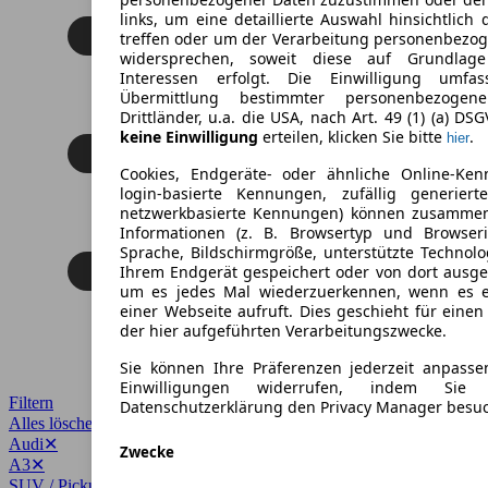
links, um eine detaillierte Auswahl hinsichtlich 
treffen oder um der Verarbeitung personenbezo
widersprechen, soweit diese auf Grundlage 
Interessen erfolgt. Die Einwilligung umfa
Übermittlung bestimmter personenbezoge
Drittländer, u.a. die USA, nach Art. 49 (1) (a) DS
keine Einwilligung
erteilen, klicken Sie bitte
.
hier
Cookies, Endgeräte- oder ähnliche Online-Ken
login-basierte Kennungen, zufällig generier
netzwerkbasierte Kennungen) können zusamme
Informationen (z. B. Browsertyp und Browseri
Sprache, Bildschirmgröße, unterstützte Technolo
Ihrem Endgerät gespeichert oder von dort ausg
um es jedes Mal wiederzuerkennen, wenn es 
einer Webseite aufruft. Dies geschieht für eine
der hier aufgeführten Verarbeitungszwecke.
Sie können Ihre Präferenzen jederzeit anpasse
Einwilligungen widerrufen, indem Sie
Filtern
Datenschutzerklärung den Privacy Manager besu
Alles löschen
✕
Audi
✕
Zwecke
A3
✕
SUV / Pickup
✕