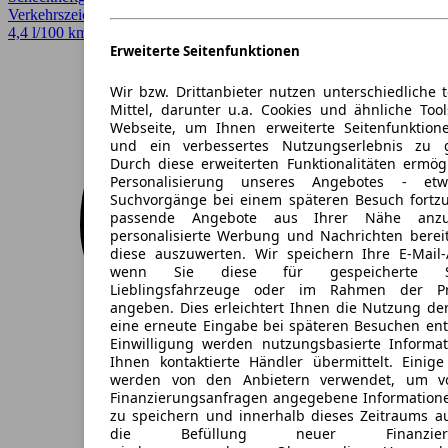
Verkehrszeichenerkennung
4,4 l/100 km (komb.)* · CO2-Klasse D
Erweiterte Seitenfunktionen
Wir bzw. Drittanbieter nutzen unterschiedliche 
Mittel, darunter u.a. Cookies und ähnliche Too
Webseite, um Ihnen erweiterte Seitenfunktion
und ein verbessertes Nutzungserlebnis zu g
Durch diese erweiterten Funktionalitäten ermög
Personalisierung unseres Angebotes - e
Suchvorgänge bei einem späteren Besuch fortzu
passende Angebote aus Ihrer Nähe anzu
personalisierte Werbung und Nachrichten berei
diese auszuwerten. Wir speichern Ihre E-Mail-
wenn Sie diese für gespeicherte Suc
Lieblingsfahrzeuge oder im Rahmen der Pr
angeben. Dies erleichtert Ihnen die Nutzung de
eine erneute Eingabe bei späteren Besuchen entfä
Einwilligung werden nutzungsbasierte Informa
Ihnen kontaktierte Händler übermittelt. Einige
werden von den Anbietern verwendet, um v
Finanzierungsanfragen angegebene Informatione
zu speichern und innerhalb dieses Zeitraums a
die Befüllung neuer Finanzierun