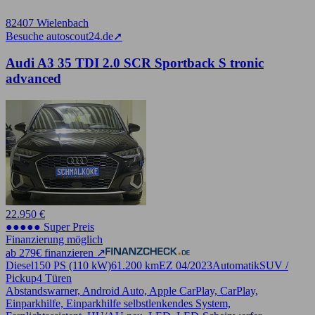
82407 Wielenbach
Besuche autoscout24.de
➚
Audi A3 35 TDI 2.0 SCR Sportback S tronic
advanced
22.950 €
●●●●● Super Preis
Finanzierung möglich
ab 279€ finanzieren ↗
Diesel
150 PS (110 kW)
61.200 km
EZ 04/2023
Automatik
SUV /
Pickup
4 Türen
Abstandswarner, Android Auto, Apple CarPlay, CarPlay,
Einparkhilfe, Einparkhilfe selbstlenkendes System,