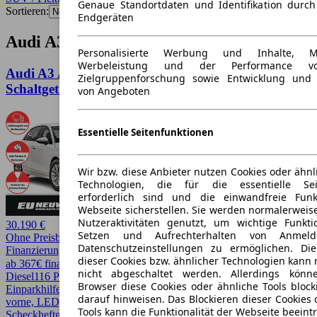
Genaue Standortdaten und Identifikation durc
Sortieren:
Endgeräten
Audi A3 SUV / Pickup Angebote
Personalisierte Werbung und Inhalte, 
Werbeleistung und der Performance vo
Audi A3 Audi A3 Sportback TDI 85 kW 116PS
Zielgruppenforschung sowie Entwicklung und
Schaltget. MJ 2027
von Angeboten
Essentielle Seitenfunktionen
Wir bzw. diese Anbieter nutzen Cookies oder ähnl
Technologien, die für die essentielle Seit
erforderlich sind und die einwandfreie Funkt
Webseite sicherstellen. Sie werden normalerweise
Nutzeraktivitäten genutzt, um wichtige Funkt
30.190 €
Setzen und Aufrechterhalten von Anmeld
Ohne Preisbewertung
Datenschutzeinstellungen zu ermöglichen. D
Finanzierung möglich
dieser Cookies bzw. ähnlicher Technologien kann
ab 367€ finanzieren ↗
nicht abgeschaltet werden. Allerdings könn
Diesel
116 PS (85 kW)
0 km
Schaltgetriebe
SUV / Pickup
4 Türen
Browser diese Cookies oder ähnliche Tools block
Einparkhilfe, Einparkhilfe Sensoren hinten, Einparkhilfe Sensoren
darauf hinweisen. Das Blockieren dieser Cookies 
vorne, LED, LED-Scheinwerfer, Lichtsensor, Regensensor,
Tools kann die Funktionalität der Webseite beeint
Scheckheftgepflegt, Sitzheizung, Spurhalteassistent,