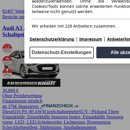
wiederzuverwenden. Ohne die Verwend
Cookies/Tools können solche erweiterten Funkti
teilweise nicht genutzt werden.
82407 Wielenbach
Besuche autoscout24.de
➚
Wir arbeiten mit 228 Anbietern zusammen.
Audi A3 Audi A3 Limousine TDI 85 kW 116PS
Schaltget. MJ 2027
|
|
Datenschutzerklärung
Impressum
Anbieterlis
Datenschutz-Einstellungen
Alle akz
30.890 €
Ohne Preisbewertung
Finanzierung möglich
ab 376€ finanzieren ↗
Diesel
116 PS (85 kW)
0 km
Schaltgetriebe
SUV / Pickup
4 Türen
Einparkhilfe, Einparkhilfe Sensoren hinten, Einparkhilfe Sensoren
vorne, LED, LED-Scheinwerfer, Lichtsensor, Regensensor,
Scheckheftgepflegt, Sitzheizung, Spurhalteassistent,