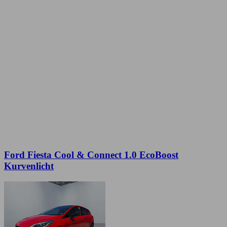
Ford Fiesta Cool & Connect 1.0 EcoBoost
Kurvenlicht