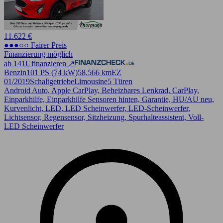
11.622 €
●●●○○ Fairer Preis
Finanzierung möglich
ab 141€ finanzieren ↗
Benzin
101 PS (74 kW)
58.566 km
EZ
01/2019
Schaltgetriebe
Limousine
5 Türen
Android Auto, Apple CarPlay, Beheizbares Lenkrad, CarPlay,
Einparkhilfe, Einparkhilfe Sensoren hinten, Garantie, HU/AU neu,
Kurvenlicht, LED, LED Scheinwerfer, LED-Scheinwerfer,
Lichtsensor, Regensensor, Sitzheizung, Spurhalteassistent, Voll-
LED Scheinwerfer