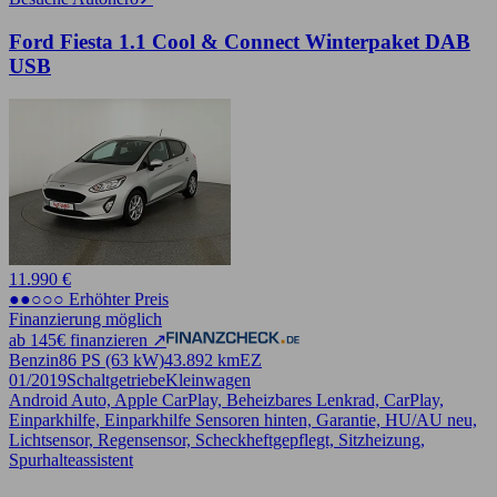
Ford Fiesta 1.1 Cool & Connect Winterpaket DAB
USB
11.990 €
●●○○○ Erhöhter Preis
Finanzierung möglich
ab 145€ finanzieren ↗
Benzin
86 PS (63 kW)
43.892 km
EZ
01/2019
Schaltgetriebe
Kleinwagen
Android Auto, Apple CarPlay, Beheizbares Lenkrad, CarPlay,
Einparkhilfe, Einparkhilfe Sensoren hinten, Garantie, HU/AU neu,
Lichtsensor, Regensensor, Scheckheftgepflegt, Sitzheizung,
Spurhalteassistent