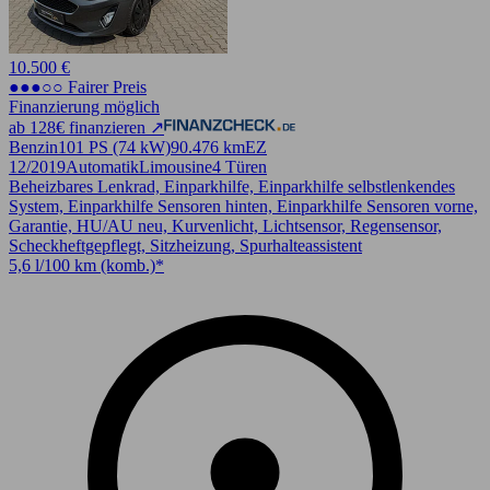
10.500 €
●●●○○ Fairer Preis
Finanzierung möglich
ab 128€ finanzieren ↗
Benzin
101 PS (74 kW)
90.476 km
EZ
12/2019
Automatik
Limousine
4 Türen
Beheizbares Lenkrad, Einparkhilfe, Einparkhilfe selbstlenkendes
System, Einparkhilfe Sensoren hinten, Einparkhilfe Sensoren vorne,
Garantie, HU/AU neu, Kurvenlicht, Lichtsensor, Regensensor,
Scheckheftgepflegt, Sitzheizung, Spurhalteassistent
5,6 l/100 km (komb.)*