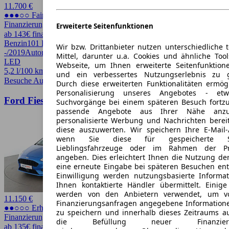
11.700 €
●●●○○ Fairer Preis
Finanzierung möglich
Erweiterte Seitenfunktionen
ab 143€ finanzieren ↗
Benzin
101 PS (74 kW)
77.057 km
EZ
Wir bzw. Drittanbieter nutzen unterschiedliche 
-/2019
Automatik
Kleinwagen
3 Türen
Mittel, darunter u.a. Cookies und ähnliche Too
LED
Webseite, um Ihnen erweiterte Seitenfunktion
5,2 l/100 km (komb.)* · 148 g/km CO2*
und ein verbessertes Nutzungserlebnis zu g
Besuche Autohero
➚
Durch diese erweiterten Funktionalitäten ermög
Personalisierung unseres Angebotes - e
Ford Fiesta 1.0 EcoBoost ST-Line
Suchvorgänge bei einem späteren Besuch fortzu
passende Angebote aus Ihrer Nähe anzu
personalisierte Werbung und Nachrichten berei
diese auszuwerten. Wir speichern Ihre E-Mail-
wenn Sie diese für gespeicherte Suc
Lieblingsfahrzeuge oder im Rahmen der Pr
angeben. Dies erleichtert Ihnen die Nutzung de
eine erneute Eingabe bei späteren Besuchen entfä
Einwilligung werden nutzungsbasierte Informa
Ihnen kontaktierte Händler übermittelt. Einige
werden von den Anbietern verwendet, um v
11.150 €
Finanzierungsanfragen angegebene Informatione
●●○○○ Erhöhter Preis
zu speichern und innerhalb dieses Zeitraums a
Finanzierung möglich
die Befüllung neuer Finanzierun
ab 135€ finanzieren ↗