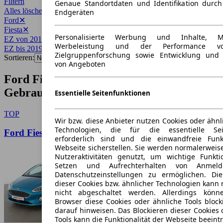
Filtern
Genaue Standortdaten und Identifikation durc
Alles löschen
✕
Endgeräten
Ford
✕
Fiesta
✕
Personalisierte Werbung und Inhalte, 
EZ von 2019
✕
Werbeleistung und der Performance vo
EZ bis 2019
✕
Zielgruppenforschung sowie Entwicklung und
Sortieren:
von Angeboten
Ford Fiesta Baujahr 2019
Gebrauchtwagen-Angebote
Essentielle Seitenfunktionen
TOP
Wir bzw. diese Anbieter nutzen Cookies oder ähnl
Technologien, die für die essentielle Seit
Ford Fiesta 1.0 EcoBoost Titanium
erforderlich sind und die einwandfreie Funkt
Webseite sicherstellen. Sie werden normalerweise
Nutzeraktivitäten genutzt, um wichtige Funkt
Setzen und Aufrechterhalten von Anmeld
Datenschutzeinstellungen zu ermöglichen. D
dieser Cookies bzw. ähnlicher Technologien kann
nicht abgeschaltet werden. Allerdings könn
Browser diese Cookies oder ähnliche Tools block
darauf hinweisen. Das Blockieren dieser Cookies 
Tools kann die Funktionalität der Webseite beeint