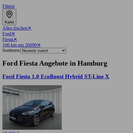
Filtern
Karte
Alles löschen
✕
Ford
✕
Fiesta
✕
100 km um 20099
✕
Sortieren:
Ford Fiesta Angebote in Hamburg
Ford Fiesta 1.0 EcoBoost Hybrid ST-Line X