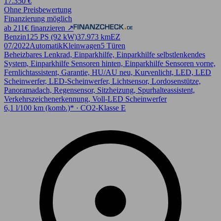
17.350 €
Ohne Preisbewertung
Finanzierung möglich
ab 211€ finanzieren ↗
Benzin
125 PS (92 kW)
37.973 km
EZ
07/2022
Automatik
Kleinwagen
5 Türen
Beheizbares Lenkrad, Einparkhilfe, Einparkhilfe selbstlenkendes
System, Einparkhilfe Sensoren hinten, Einparkhilfe Sensoren vorne,
Fernlichtassistent, Garantie, HU/AU neu, Kurvenlicht, LED, LED
Scheinwerfer, LED-Scheinwerfer, Lichtsensor, Lordosenstütze,
Panoramadach, Regensensor, Sitzheizung, Spurhalteassistent,
Verkehrszeichenerkennung, Voll-LED Scheinwerfer
6,1 l/100 km (komb.)* · CO2-Klasse E