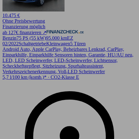
10.475 €
Ohne Preisbewertung
Finanzierung möglich
ab 127€ finanzieren ↗
Benzin
75 PS (55 kW)
95.000 km
EZ
02/2022
Schaltgetriebe
Kleinwagen
5 Türen
Android Auto, Apple CarPlay, Beheizbares Lenkrad, CarPlay,
Einparkhilfe, Einparkhilfe Sensoren hinten, Garantie, HU/AU neu,
LED, LED Scheinwerfer, LED-Scheinwerfer, Lichtsensor,
Scheckheftgepflegt, Sitzheizung, Spurhalteassistent,
Verkehrszeichenerkennung, Voll-LED Scheinwerfer
5,7 l/100 km (komb.)* · CO2-Klasse E