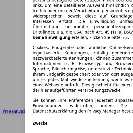
links, um eine detaillierte Auswahl hinsichtlich 
treffen oder um der Verarbeitung personenbezo
widersprechen, soweit diese auf Grundlage 
Interessen erfolgt. Die Einwilligung umfa
Übermittlung bestimmter personenbezoge
Drittländer, u.a. die USA, nach Art. 49 (1) (a) DS
keine Einwilligung
erteilen, klicken Sie bitte
.
hier
Cookies, Endgeräte- oder ähnliche Online-Ken
login-basierte Kennungen, zufällig generier
netzwerkbasierte Kennungen) können zusamme
Informationen (z. B. Browsertyp und Browseri
Sprache, Bildschirmgröße, unterstützte Technolo
Ihrem Endgerät gespeichert oder von dort ausg
um es jedes Mal wiederzuerkennen, wenn es 
einer Webseite aufruft. Dies geschieht für eine
der hier aufgeführten Verarbeitungszwecke.
Sie können Ihre Präferenzen jederzeit anpasse
Einwilligungen widerrufen, indem Sie
Datenschutzerklärung den Privacy Manager besu
Preisentwicklung
Zwecke