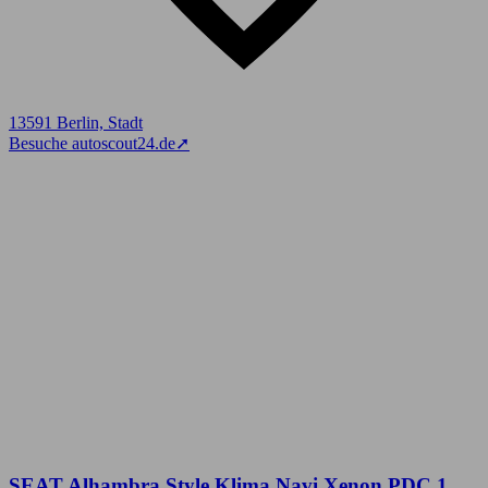
13591 Berlin, Stadt
Besuche autoscout24.de
➚
SEAT Alhambra Style Klima Navi Xenon PDC 1.