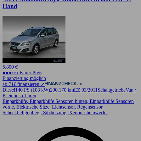
Hand
5.800 €
●●●○○ Fairer Preis
Finanzierung möglich
ab 71€ finanzieren ↗
Diesel
140 PS (103 kW)
290.170 km
EZ 03/2011
Schaltgetriebe
Van /
Kleinbus
5 Türen
Einparkhilfe, Einparkhilfe Sensoren hinten, Einparkhilfe Sensoren
vorne, Elektrische Sitze, Lichtsensor, Regensensor,
Scheckheftgepflegt, Sitzheizung, Xenonscheinwerfer