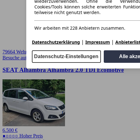
wiederzuverwenden. Ohne die Verwend
Cookies/Tools können solche erweiterten Funkti
teilweise nicht genutzt werden.
Wir arbeiten mit 228 Anbietern zusammen.
|
|
Datenschutzerklärung
Impressum
Anbieterlis
79664 Wehr, Stadt
Datenschutz-Einstellungen
Alle akz
Besuche autoscout24.de
➚
SEAT Alhambra Alhambra 2.0 TDI Ecomotive
6.500 €
●○○○○ Hoher Preis