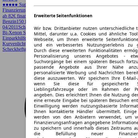
●●●●● Super Preis
Finanzierung möglich
Erweiterte Seitenfunktionen
ab 82€ finanzieren ↗
Benzin
150 PS (110 kW)
184.000 km
EZ
04/2011
Schaltgetriebe
Kombi
5 Türen
Wir bzw. Drittanbieter nutzen unterschiedliche 
Bi-Xenon Scheinwerfer, Einparkhilfe, Einparkhilfe Sensoren hinten,
Mittel, darunter u.a. Cookies und ähnliche Too
Einparkhilfe Sensoren vorne, Elektrische Sitze, Fernlichtassistent,
Webseite, um Ihnen erweiterte Seitenfunktion
Kurvenlicht, Lichtsensor, Lordosenstütze, Regensensor,
und ein verbessertes Nutzungserlebnis zu g
Scheckheftgepflegt, Sitzheizung, Xenonscheinwerfer
Durch diese erweiterten Funktionalitäten ermög
Personalisierung unseres Angebotes - e
Suchvorgänge bei einem späteren Besuch fortzu
passende Angebote aus Ihrer Nähe anzu
personalisierte Werbung und Nachrichten berei
diese auszuwerten. Wir speichern Ihre E-Mail-
wenn Sie diese für gespeicherte Suc
Lieblingsfahrzeuge oder im Rahmen der Pr
angeben. Dies erleichtert Ihnen die Nutzung de
eine erneute Eingabe bei späteren Besuchen entfä
Einwilligung werden nutzungsbasierte Informa
Ihnen kontaktierte Händler übermittelt. Einige
werden von den Anbietern verwendet, um v
Finanzierungsanfragen angegebene Informatione
zu speichern und innerhalb dieses Zeitraums a
die Befüllung neuer Finanzierun