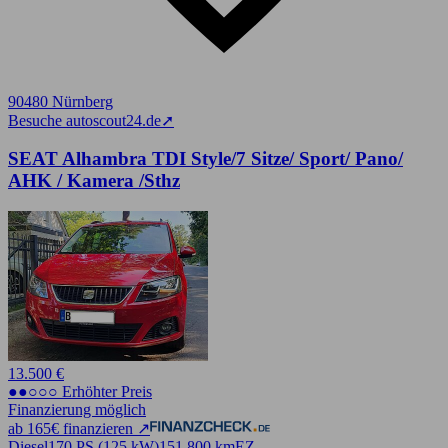
90480 Nürnberg
Besuche autoscout24.de
➚
SEAT Alhambra TDI Style/7 Sitze/ Sport/ Pano/
AHK / Kamera /Sthz
13.500 €
●●○○○ Erhöhter Preis
Finanzierung möglich
ab 165€ finanzieren ↗
Diesel
170 PS (125 kW)
151.800 km
EZ