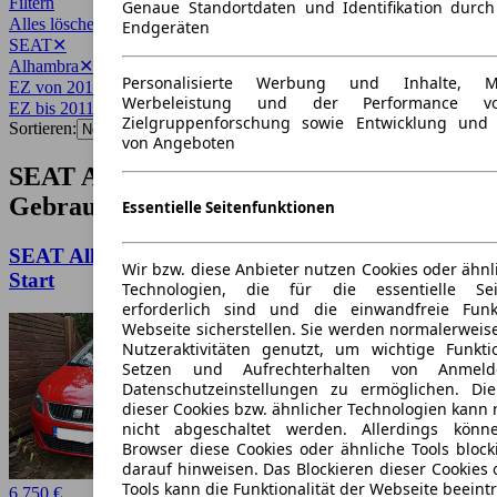
Filtern
Genaue Standortdaten und Identifikation durc
Alles löschen
✕
Endgeräten
SEAT
✕
Alhambra
✕
Personalisierte Werbung und Inhalte, 
EZ von 2011
✕
Werbeleistung und der Performance vo
EZ bis 2011
✕
Zielgruppenforschung sowie Entwicklung und
Sortieren:
von Angeboten
SEAT Alhambra Baujahr 2011
Gebrauchtwagen-Angebote
Essentielle Seitenfunktionen
SEAT Alhambra Alhambra 1.4 TSI (Ecomotive)
Wir bzw. diese Anbieter nutzen Cookies oder ähnl
Start
Technologien, die für die essentielle Seit
erforderlich sind und die einwandfreie Funkt
Webseite sicherstellen. Sie werden normalerweise
Nutzeraktivitäten genutzt, um wichtige Funkt
Setzen und Aufrechterhalten von Anmeld
Datenschutzeinstellungen zu ermöglichen. D
dieser Cookies bzw. ähnlicher Technologien kann
nicht abgeschaltet werden. Allerdings könn
Browser diese Cookies oder ähnliche Tools block
darauf hinweisen. Das Blockieren dieser Cookies 
Tools kann die Funktionalität der Webseite beeint
6.750 €