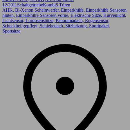
12/2011
Schaltgetriebe
Kombi
5 Türen
AHK, Bi-Xenon Scheinwerfer, Einparkhilfe, Einparkhilfe Sensoren
hinten, Einparkhilfe Sensoren vorne, Elektrische Sitze, Kurvenlicht,
Lichtsensor, Lordosenstütze, Panoramadach, Regensensor,
Scheckheftgepflegt, Schiebedach, Sitzheizung, Sportpaket,
Sportsitze