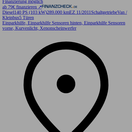
Finanzierung möglich
ab 79€ finanzieren ↗
Diesel
140 PS (103 kW)
289.000 km
EZ 11/2011
Schaltgetriebe
Van /
Kleinbus
5 Türen
Einparkhilfe, Einparkhilfe Sensoren hinten, Einparkhilfe Sensoren
vorne, Kurvenlicht, Xenonscheinwerfer