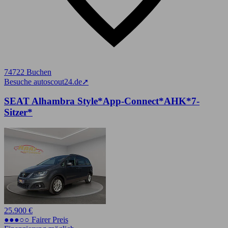
74722 Buchen
Besuche autoscout24.de
➚
SEAT Alhambra Style*App-Connect*AHK*7-
Sitzer*
25.900 €
●●●○○ Fairer Preis