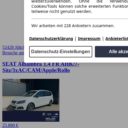
wiederzuverwenden. Ohne die Verwend
Cookies/Tools können solche erweiterten Funkti
teilweise nicht genutzt werden.
Wir arbeiten mit 228 Anbietern zusammen.
|
|
Datenschutzerklärung
Impressum
Anbieterlis
52428 Jülich
Datenschutz-Einstellungen
Alle akz
Besuche autoscout24.de
➚
SEAT Alhambra 1.4 FR AHK/7-
Sitz/3xAC/CAM/Apple/Rollo
25.890 €