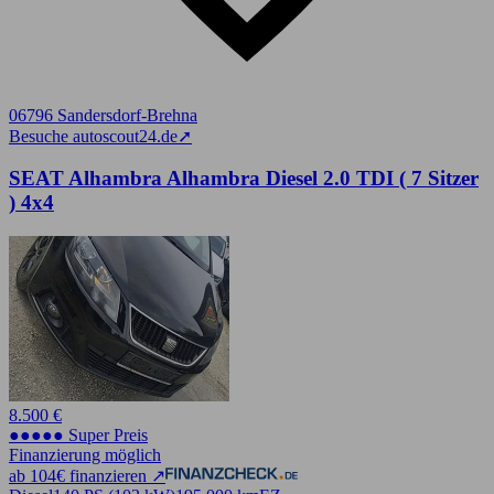
06796 Sandersdorf-Brehna
Besuche autoscout24.de
➚
SEAT Alhambra Alhambra Diesel 2.0 TDI ( 7 Sitzer
) 4x4
8.500 €
●●●●● Super Preis
Finanzierung möglich
ab 104€ finanzieren ↗