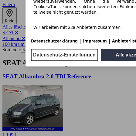
wiederzuverwenden. Ohne die Verwend
Filtern
Cookies/Tools können solche erweiterten Funkti
teilweise nicht genutzt werden.
Karte
Wir arbeiten mit 228 Anbietern zusammen.
Alles löschen
✕
SEAT
✕
Alhambra
✕
|
|
Datenschutzerklärung
Impressum
Anbieterlis
100 km um 7545
✕
Sortieren:
Datenschutz-Einstellungen
Alle akz
SEAT Alhambra Angebote in Gera
SEAT Alhambra 2.0 TDI Reference
1.199 €