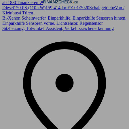
ab 188€ finanzieren ↗
Diesel
150 PS (110 kW)
159.414 km
EZ 01/2020
Schaltgetriebe
Van /
Kleinbus
4 Türen
Bi-Xenon Scheinwerfer, Einparkhilfe, Einparkhilfe Sensoren hinten,
Einparkhilfe Sensoren vorne, Lichtsensor, Regensensor,
Sitzheizung, Totwinkel-Assistent, Verkehrszeichenerkennung