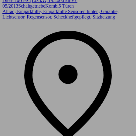
Diesel
140 PS (103 kW)
195.000 km
EZ
05/2013
Schaltgetriebe
Kombi
5 Türen
Allrad, Einparkhilfe, Einparkhilfe Sensoren hinten, Garantie,
Lichtsensor, Regensensor, Scheckheftgepflegt, Sitzheizung