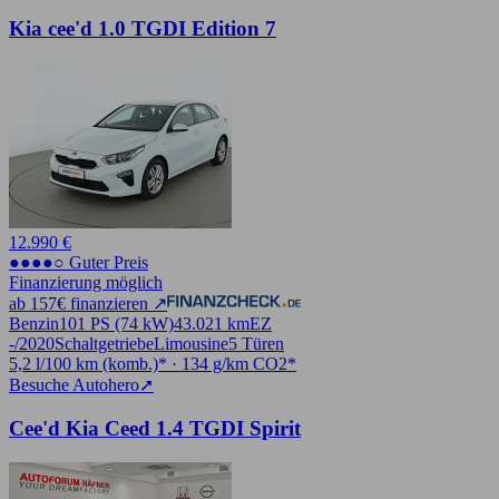
Kia cee'd 1.0 TGDI Edition 7
12.990 €
●●●●○ Guter Preis
Finanzierung möglich
ab 157€ finanzieren ↗
Benzin
101 PS (74 kW)
43.021 km
EZ
-/2020
Schaltgetriebe
Limousine
5 Türen
5,2 l/100 km (komb.)* · 134 g/km CO2*
Besuche Autohero
➚
Cee'd Kia Ceed 1.4 TGDI Spirit