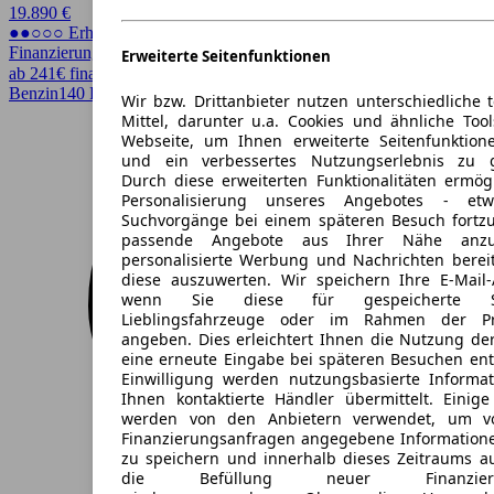
19.890 €
●●○○○ Erhöhter Preis
Finanzierung möglich
Erweiterte Seitenfunktionen
ab 241€ finanzieren ↗
Benzin
140 PS (103 kW)
29.967 km
EZ 09/2020
Automatik
4 Türen
Wir bzw. Drittanbieter nutzen unterschiedliche 
Mittel, darunter u.a. Cookies und ähnliche Too
Webseite, um Ihnen erweiterte Seitenfunktion
und ein verbessertes Nutzungserlebnis zu g
Durch diese erweiterten Funktionalitäten ermög
Personalisierung unseres Angebotes - e
Suchvorgänge bei einem späteren Besuch fortzu
passende Angebote aus Ihrer Nähe anzu
personalisierte Werbung und Nachrichten berei
diese auszuwerten. Wir speichern Ihre E-Mail-
wenn Sie diese für gespeicherte Suc
Lieblingsfahrzeuge oder im Rahmen der Pr
angeben. Dies erleichtert Ihnen die Nutzung de
eine erneute Eingabe bei späteren Besuchen entfä
Einwilligung werden nutzungsbasierte Informa
Ihnen kontaktierte Händler übermittelt. Einige
werden von den Anbietern verwendet, um v
Finanzierungsanfragen angegebene Informatione
zu speichern und innerhalb dieses Zeitraums a
die Befüllung neuer Finanzierun