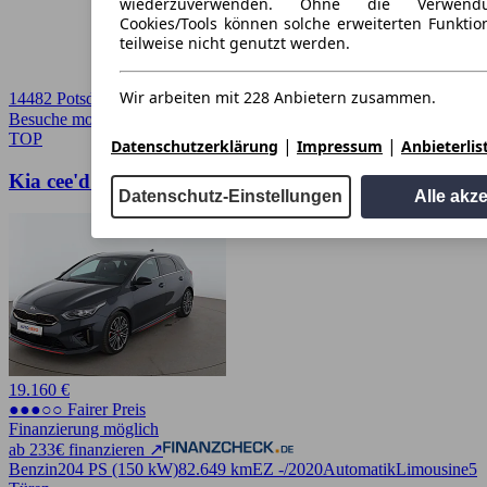
wiederzuverwenden. Ohne die Verwend
Cookies/Tools können solche erweiterten Funkti
teilweise nicht genutzt werden.
Wir arbeiten mit 228 Anbietern zusammen.
14482 Potsdam
Besuche mobile.de
➚
TOP
|
|
Datenschutzerklärung
Impressum
Anbieterlis
Kia cee'd 1.6 TGDI GT
Datenschutz-Einstellungen
Alle akz
19.160 €
●●●○○ Fairer Preis
Finanzierung möglich
ab 233€ finanzieren ↗
Benzin
204 PS (150 kW)
82.649 km
EZ -/2020
Automatik
Limousine
5