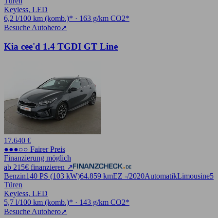
Türen
Keyless, LED
6,2 l/100 km (komb.)* · 163 g/km CO2*
Besuche Autohero
➚
Kia cee'd 1.4 TGDI GT Line
17.640 €
●●●○○ Fairer Preis
Finanzierung möglich
ab 215€ finanzieren ↗
Benzin
140 PS (103 kW)
64.859 km
EZ -/2020
Automatik
Limousine
5
Türen
Keyless, LED
5,7 l/100 km (komb.)* · 143 g/km CO2*
Besuche Autohero
➚