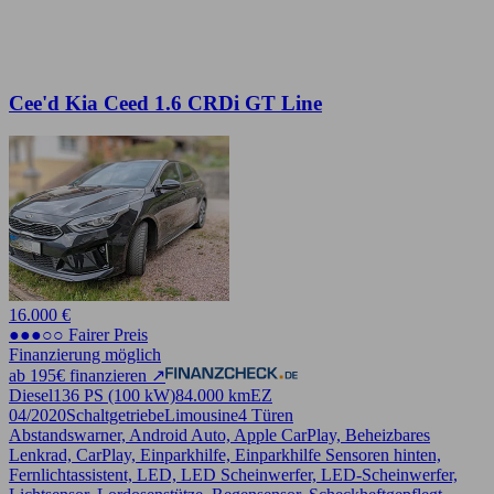
Cee'd Kia Ceed 1.6 CRDi GT Line
16.000 €
●●●○○ Fairer Preis
Finanzierung möglich
ab 195€ finanzieren ↗
Diesel
136 PS (100 kW)
84.000 km
EZ
04/2020
Schaltgetriebe
Limousine
4 Türen
Abstandswarner, Android Auto, Apple CarPlay, Beheizbares
Lenkrad, CarPlay, Einparkhilfe, Einparkhilfe Sensoren hinten,
Fernlichtassistent, LED, LED Scheinwerfer, LED-Scheinwerfer,