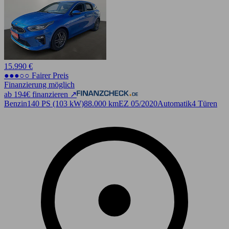
15.990 €
●●●○○ Fairer Preis
Finanzierung möglich
ab 194€ finanzieren ↗
Benzin
140 PS (103 kW)
88.000 km
EZ 05/2020
Automatik
4 Türen