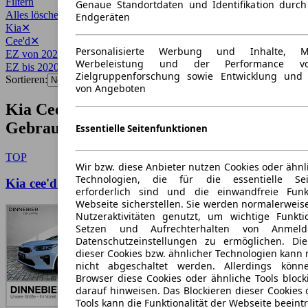
Filtern
Genaue Standortdaten und Identifikation durc
Alles löschen
✕
Endgeräten
Kia
✕
Cee'd
✕
Personalisierte Werbung und Inhalte, 
EZ von 2020
✕
Werbeleistung und der Performance vo
EZ bis 2020
✕
Zielgruppenforschung sowie Entwicklung und
Sortieren:
von Angeboten
Kia Cee'd Baujahr 2020
Gebrauchtwagen-Angebote
Essentielle Seitenfunktionen
TOP
Wir bzw. diese Anbieter nutzen Cookies oder ähnl
Technologien, die für die essentielle Seit
Kia cee'd Spirit ACC CAM LED LM
erforderlich sind und die einwandfreie Funkt
Webseite sicherstellen. Sie werden normalerweise
Nutzeraktivitäten genutzt, um wichtige Funkt
Setzen und Aufrechterhalten von Anmeld
Datenschutzeinstellungen zu ermöglichen. D
dieser Cookies bzw. ähnlicher Technologien kann
nicht abgeschaltet werden. Allerdings könn
Browser diese Cookies oder ähnliche Tools block
darauf hinweisen. Das Blockieren dieser Cookies 
Tools kann die Funktionalität der Webseite beeint