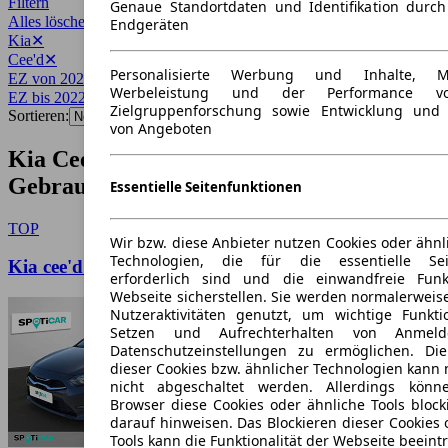
Filtern
Genaue Standortdaten und Identifikation durc
Alles löschen
✕
Endgeräten
Kia
✕
Cee'd
✕
Personalisierte Werbung und Inhalte, 
EZ von 2022
✕
Werbeleistung und der Performance vo
EZ bis 2022
✕
Zielgruppenforschung sowie Entwicklung und
Sortieren:
von Angeboten
Kia Cee'd Baujahr 2022
Gebrauchtwagen-Angebote
Essentielle Seitenfunktionen
TOP
Wir bzw. diese Anbieter nutzen Cookies oder ähnl
Technologien, die für die essentielle Seit
Kia cee'd / Ceed
erforderlich sind und die einwandfreie Funkt
Webseite sicherstellen. Sie werden normalerweise
Nutzeraktivitäten genutzt, um wichtige Funkt
Setzen und Aufrechterhalten von Anmeld
Datenschutzeinstellungen zu ermöglichen. D
dieser Cookies bzw. ähnlicher Technologien kann
nicht abgeschaltet werden. Allerdings könn
Browser diese Cookies oder ähnliche Tools block
darauf hinweisen. Das Blockieren dieser Cookies 
Tools kann die Funktionalität der Webseite beeint