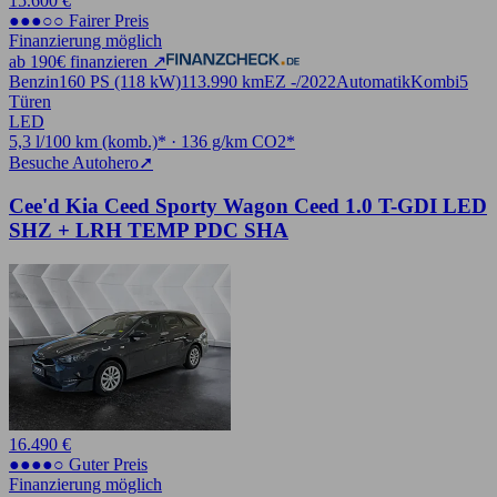
15.600 €
●●●○○ Fairer Preis
Finanzierung möglich
ab 190€ finanzieren ↗
Benzin
160 PS (118 kW)
113.990 km
EZ -/2022
Automatik
Kombi
5
Türen
LED
5,3 l/100 km (komb.)* · 136 g/km CO2*
Besuche Autohero
➚
Cee'd Kia Ceed Sporty Wagon Ceed 1.0 T-GDI LED
SHZ + LRH TEMP PDC SHA
16.490 €
●●●●○ Guter Preis
Finanzierung möglich