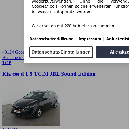
wiederzuverwenden. Ohne die Verwend
Cookies/Tools können solche erweiterten Funkti
teilweise nicht genutzt werden.
Wir arbeiten mit 228 Anbietern zusammen.
|
|
Datenschutzerklärung
Impressum
Anbieterlis
Datenschutz-Einstellungen
Alle akz
49124 Georgsmarienhütte
Besuche mobile.de
➚
TOP
Kia cee'd 1.5 TGDI JBL Sound Edition