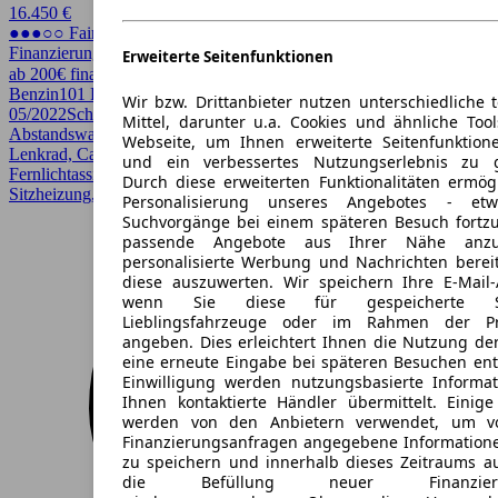
16.450 €
●●●○○ Fairer Preis
Finanzierung möglich
Erweiterte Seitenfunktionen
ab 200€ finanzieren ↗
Benzin
101 PS (74 kW)
38.600 km
EZ
Wir bzw. Drittanbieter nutzen unterschiedliche 
05/2022
Schaltgetriebe
Kleinwagen
4 Türen
Mittel, darunter u.a. Cookies und ähnliche Too
Abstandswarner, Android Auto, Apple CarPlay, Beheizbares
Webseite, um Ihnen erweiterte Seitenfunktion
Lenkrad, CarPlay, Einparkhilfe, Einparkhilfe Sensoren hinten,
und ein verbessertes Nutzungserlebnis zu g
Fernlichtassistent, Garantie, LED, LED-Scheinwerfer, Lichtsensor,
Durch diese erweiterten Funktionalitäten ermög
Sitzheizung, Spurhalteassistent
Personalisierung unseres Angebotes - e
Suchvorgänge bei einem späteren Besuch fortzu
passende Angebote aus Ihrer Nähe anzu
personalisierte Werbung und Nachrichten berei
diese auszuwerten. Wir speichern Ihre E-Mail-
wenn Sie diese für gespeicherte Suc
Lieblingsfahrzeuge oder im Rahmen der Pr
angeben. Dies erleichtert Ihnen die Nutzung de
eine erneute Eingabe bei späteren Besuchen entfä
Einwilligung werden nutzungsbasierte Informa
Ihnen kontaktierte Händler übermittelt. Einige
werden von den Anbietern verwendet, um v
Finanzierungsanfragen angegebene Informatione
zu speichern und innerhalb dieses Zeitraums a
die Befüllung neuer Finanzierun