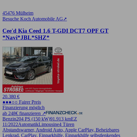
45476 Mülheim
Besuche Koch Automobile AG
➚
Cee'd Kia Ceed 1.6 T-GDI DCT7 OPF GT
*Navi*JBL*SHZ*
20.380 €
●●●○○ Fairer Preis
Finanzierung möglich
ab 248€ finanzieren ↗
Benzin
204 PS (150 kW)
91.913 km
EZ
11/2022
Automatik
Limousine
4 Türen
Abstandswarner, Android Auto, Apple CarPlay, Beheizbares
Lenkrad, CarPlay, Einparkhilfe, Einparkhilfe selbstlenkendes