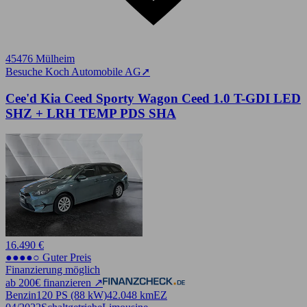
45476 Mülheim
Besuche Koch Automobile AG
➚
Cee'd Kia Ceed Sporty Wagon Ceed 1.0 T-GDI LED
SHZ + LRH TEMP PDS SHA
16.490 €
●●●●○ Guter Preis
Finanzierung möglich
ab 200€ finanzieren ↗
Benzin
120 PS (88 kW)
42.048 km
EZ