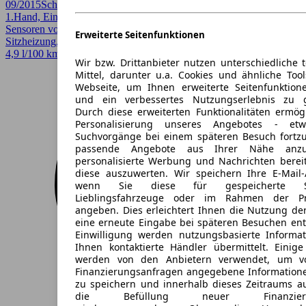
09/2015
Schaltgetriebe
Kombi
4 Türen
1.Hand, Einparkhilfe, Einparkhilfe Sensoren hinten, Einparkhilfe
Sensoren vorne, Lichtsensor, Regensensor, Scheckheftgepflegt,
Erweiterte Seitenfunktionen
Sitzheizung, Xenonscheinwerfer
4,9 l/100 km (komb.)*
Wir bzw. Drittanbieter nutzen unterschiedliche 
Mittel, darunter u.a. Cookies und ähnliche Too
Webseite, um Ihnen erweiterte Seitenfunktion
und ein verbessertes Nutzungserlebnis zu g
Durch diese erweiterten Funktionalitäten ermög
Personalisierung unseres Angebotes - e
Suchvorgänge bei einem späteren Besuch fortzu
passende Angebote aus Ihrer Nähe anzu
personalisierte Werbung und Nachrichten berei
diese auszuwerten. Wir speichern Ihre E-Mail-
wenn Sie diese für gespeicherte Suc
Lieblingsfahrzeuge oder im Rahmen der Pr
angeben. Dies erleichtert Ihnen die Nutzung de
eine erneute Eingabe bei späteren Besuchen entfä
Einwilligung werden nutzungsbasierte Informa
Ihnen kontaktierte Händler übermittelt. Einige
werden von den Anbietern verwendet, um v
Finanzierungsanfragen angegebene Informatione
zu speichern und innerhalb dieses Zeitraums a
die Befüllung neuer Finanzierun