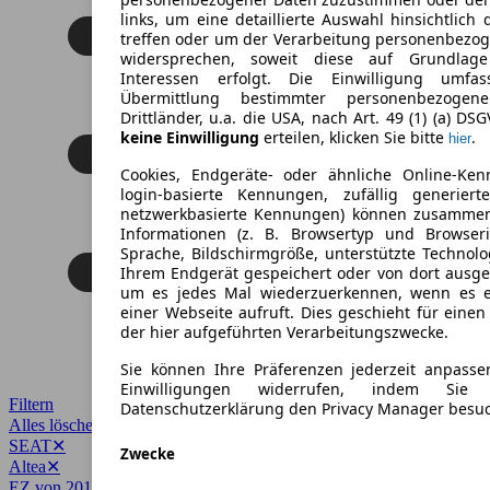
links, um eine detaillierte Auswahl hinsichtlich 
treffen oder um der Verarbeitung personenbezo
widersprechen, soweit diese auf Grundlage 
Interessen erfolgt. Die Einwilligung umfa
Übermittlung bestimmter personenbezoge
Drittländer, u.a. die USA, nach Art. 49 (1) (a) DS
keine Einwilligung
erteilen, klicken Sie bitte
.
hier
Cookies, Endgeräte- oder ähnliche Online-Ken
login-basierte Kennungen, zufällig generier
netzwerkbasierte Kennungen) können zusamme
Informationen (z. B. Browsertyp und Browseri
Sprache, Bildschirmgröße, unterstützte Technolo
Ihrem Endgerät gespeichert oder von dort ausg
um es jedes Mal wiederzuerkennen, wenn es 
einer Webseite aufruft. Dies geschieht für eine
der hier aufgeführten Verarbeitungszwecke.
Sie können Ihre Präferenzen jederzeit anpasse
Einwilligungen widerrufen, indem Sie
Filtern
Datenschutzerklärung den Privacy Manager besu
Alles löschen
✕
SEAT
✕
Zwecke
Altea
✕
EZ von 2015
✕