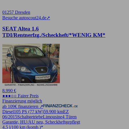
01257 Dresden
Besuche autoscout24.de
➚
SEAT Altea 1.6
TDI/Rentnerfzg./Scheckheft/*WENIG KM*
8.990 €
●●●○○ Fairer Preis
Finanzierung möglich
ab 109€ finanzieren ↗
Diesel
105 PS (77 kW)
59.900 km
EZ
06/2015
Schaltgetriebe
Limousine
4 Türen
Garantie, HU/AU neu, Scheckheftgepflegt
4,5 l/100 km (komb.)*