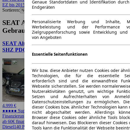
Genaue Standortdaten und Identifikation durc
EZ bis 2015
✕
Endgeräten
Sortieren:
SEAT Altea Baujahr 2015
Personalisierte Werbung und Inhalte, 
Werbeleistung und der Performance vo
Gebrauchtwagen-Angebote
Zielgruppenforschung sowie Entwicklung und
von Angeboten
SEAT Altea XL 2.0 TDI Sun / 1.Hand Xenon Navi
SHZ PDC
Essentielle Seitenfunktionen
Wir bzw. diese Anbieter nutzen Cookies oder ähnl
Technologien, die für die essentielle Seit
erforderlich sind und die einwandfreie Funkt
Webseite sicherstellen. Sie werden normalerweise
Nutzeraktivitäten genutzt, um wichtige Funkt
Setzen und Aufrechterhalten von Anmeld
Datenschutzeinstellungen zu ermöglichen. D
4.999 €
dieser Cookies bzw. ähnlicher Technologien kann
●●●●● Super Preis
nicht abgeschaltet werden. Allerdings könn
Finanzierung möglich
Browser diese Cookies oder ähnliche Tools block
ab 60€ finanzieren ↗
darauf hinweisen. Das Blockieren dieser Cookies 
Diesel
140 PS (103 kW)
183.100 km
EZ
Tools kann die Funktionalität der Webseite beeint