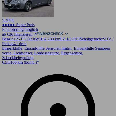
5.200 €
●●●●● Super Preis
Finanzierung möglich
ab 63€ finanzieren ↗
Benzin
125 PS (92 kW)
132.233 km
EZ 10/2015
Schaltgetriebe
SUV /
Pickup
4 Türen
Einparkhilfe, Einparkhilfe Sensoren hinten, Einparkhilfe Sensoren
vorne, Lichtsensor, Lordosenstütze, Regensensor,
Scheckheftgepflegt
6,5 l/100 km (komb.)*