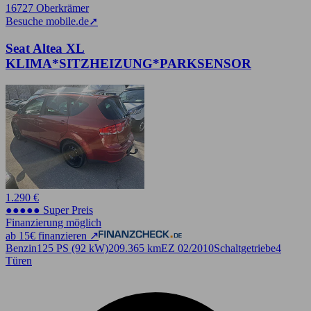
16727 Oberkrämer
Besuche mobile.de
➚
Seat Altea XL
KLIMA*SITZHEIZUNG*PARKSENSOR
1.290 €
●●●●● Super Preis
Finanzierung möglich
ab 15€ finanzieren ↗
Benzin
125 PS (92 kW)
209.365 km
EZ 02/2010
Schaltgetriebe
4
Türen