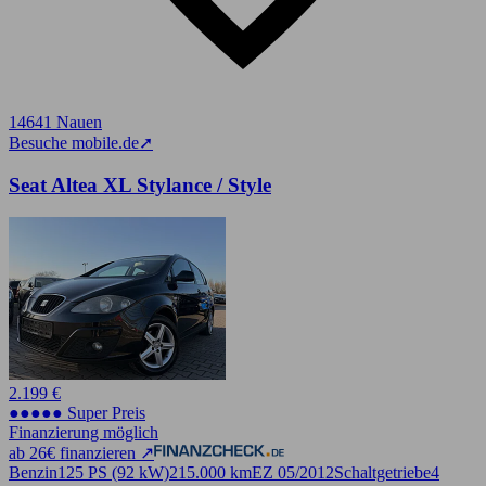
14641 Nauen
Besuche mobile.de
➚
Seat Altea XL Stylance / Style
2.199 €
●●●●● Super Preis
Finanzierung möglich
ab 26€ finanzieren ↗
Benzin
125 PS (92 kW)
215.000 km
EZ 05/2012
Schaltgetriebe
4