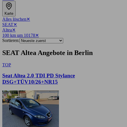
Karte
Alles löschen
✕
SEAT
✕
Altea
✕
100 km um 10178
✕
Sortieren:
SEAT Altea Angebote in Berlin
TOP
Seat Altea 2.0 TDI PD Stylance
DSG+TÜV10/26+NR15