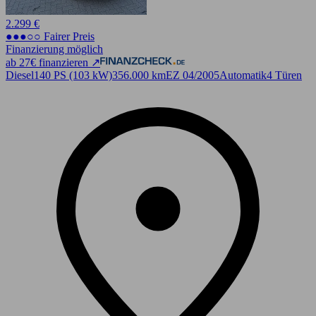
2.299 €
●●●○○ Fairer Preis
Finanzierung möglich
ab 27€ finanzieren ↗
Diesel
140 PS (103 kW)
356.000 km
EZ 04/2005
Automatik
4 Türen