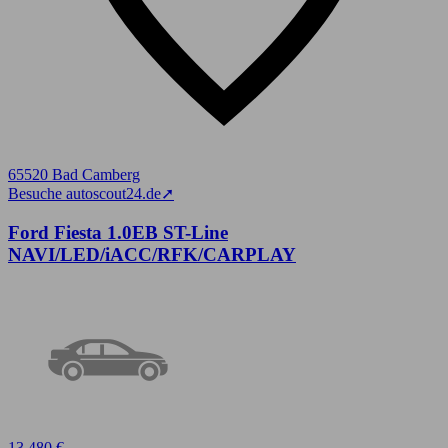
65520 Bad Camberg
Besuche autoscout24.de
➚
Ford Fiesta 1.0EB ST-Line
NAVI/LED/iACC/RFK/CARPLAY
13.480 €