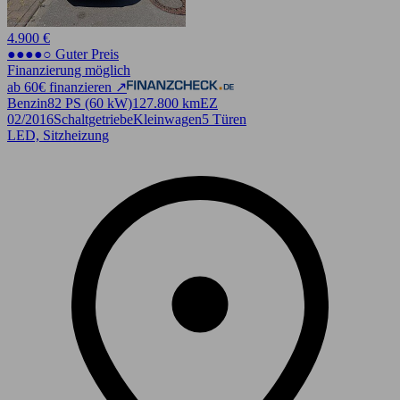
4.900 €
●●●●○ Guter Preis
Finanzierung möglich
ab 60€ finanzieren ↗
Benzin
82 PS (60 kW)
127.800 km
EZ
02/2016
Schaltgetriebe
Kleinwagen
5 Türen
LED, Sitzheizung