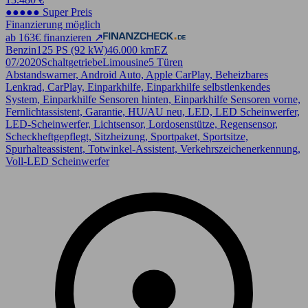
●●●●● Super Preis
Finanzierung möglich
ab 163€ finanzieren ↗
Benzin
125 PS (92 kW)
46.000 km
EZ
07/2020
Schaltgetriebe
Limousine
5 Türen
Abstandswarner, Android Auto, Apple CarPlay, Beheizbares
Lenkrad, CarPlay, Einparkhilfe, Einparkhilfe selbstlenkendes
System, Einparkhilfe Sensoren hinten, Einparkhilfe Sensoren vorne,
Fernlichtassistent, Garantie, HU/AU neu, LED, LED Scheinwerfer,
LED-Scheinwerfer, Lichtsensor, Lordosenstütze, Regensensor,
Scheckheftgepflegt, Sitzheizung, Sportpaket, Sportsitze,
Spurhalteassistent, Totwinkel-Assistent, Verkehrszeichenerkennung,
Voll-LED Scheinwerfer