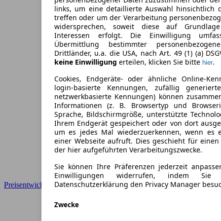
links, um eine detaillierte Auswahl hinsichtlich 
treffen oder um der Verarbeitung personenbezo
widersprechen, soweit diese auf Grundlage 
Interessen erfolgt. Die Einwilligung umfa
Übermittlung bestimmter personenbezoge
Drittländer, u.a. die USA, nach Art. 49 (1) (a) DS
keine Einwilligung
erteilen, klicken Sie bitte
.
hier
Cookies, Endgeräte- oder ähnliche Online-Ken
login-basierte Kennungen, zufällig generier
netzwerkbasierte Kennungen) können zusamme
Informationen (z. B. Browsertyp und Browseri
Sprache, Bildschirmgröße, unterstützte Technolo
Ihrem Endgerät gespeichert oder von dort ausg
um es jedes Mal wiederzuerkennen, wenn es 
einer Webseite aufruft. Dies geschieht für eine
der hier aufgeführten Verarbeitungszwecke.
Sie können Ihre Präferenzen jederzeit anpasse
Einwilligungen widerrufen, indem Sie
Datenschutzerklärung den Privacy Manager besu
Preisentwicklung
Zwecke