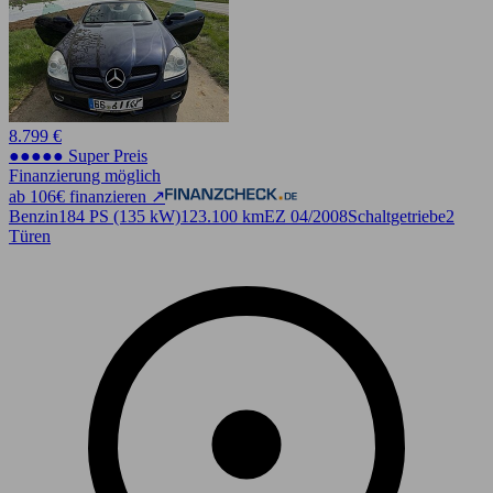
8.799 €
●●●●● Super Preis
Finanzierung möglich
ab 106€ finanzieren ↗
Benzin
184 PS (135 kW)
123.100 km
EZ 04/2008
Schaltgetriebe
2
Türen