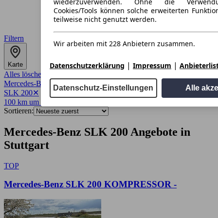
wiederzuverwenden. Ohne die Verwend
Cookies/Tools können solche erweiterten Funkti
teilweise nicht genutzt werden.
Filtern
Wir arbeiten mit 228 Anbietern zusammen.
|
|
Datenschutzerklärung
Impressum
Anbieterlis
Karte
Alles löschen
✕
Mercedes-Benz
✕
Datenschutz-Einstellungen
Alle akz
SLK 200
✕
100 km um 70173
✕
Sortieren:
Mercedes-Benz SLK 200 Angebote in
Stuttgart
TOP
Mercedes-Benz SLK 200 KOMPRESSOR -