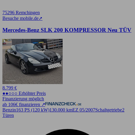
75296 Remchingen
Besuche mobile.de
➚
Mercedes-Benz SLK 200 KOMPRESSOR Neu TÜV
8.799 €
●●○○○ Erhöhter Preis
Finanzierung möglich
ab 106€ finanzieren ↗
Benzin
163 PS (120 kW)
130.000 km
EZ 05/2007
Schaltgetriebe
2
Türen