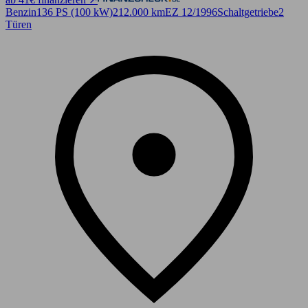
Benzin
136 PS (100 kW)
212.000 km
EZ 12/1996
Schaltgetriebe
2
Türen