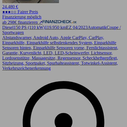
24.480 €
●●●○○ Fairer Preis
Finanzierung möglich
ab 298€ finanzieren ↗
Diesel
150 PS (110 kW)
119.950 km
EZ 04/2023
Automatik
Coupe /
Sportwagen
Abstandswarner, Android Auto, Apple CarPlay, CarPlay,
Einparkhilfe, Einparkhilfe selbstlenkendes System, Einparkhilfe
Sensoren hinten, Einparkhilfe Sensoren vorne, Fernlichtassistent,
Garantie, Kurvenlicht, LED, LED-Scheinwerfer, Lichtsensor,
Lordosenstütze, Massagesitze, Regensensor, Scheckheftgepflegt,
Sitzheizung, Sportpaket, Spurhalteassistent, Totwinkel-Assistent,
Verkehrszeichenerkennung