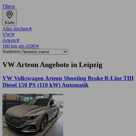
Filtern
Karte
Alles löschen
✕
VW
✕
Arteon
✕
100 km um 4109
✕
Sortieren:
VW Arteon Angebote in Leipzig
VW Volkswagen Arteon Shooting Brake R-Line TDI
Diesel 150 PS (110 kW) Automatik