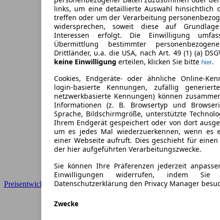
links, um eine detaillierte Auswahl hinsichtlich 
treffen oder um der Verarbeitung personenbezo
widersprechen, soweit diese auf Grundlage 
Interessen erfolgt. Die Einwilligung umfa
Übermittlung bestimmter personenbezoge
Drittländer, u.a. die USA, nach Art. 49 (1) (a) DS
keine Einwilligung
erteilen, klicken Sie bitte
.
hier
Cookies, Endgeräte- oder ähnliche Online-Ken
login-basierte Kennungen, zufällig generier
netzwerkbasierte Kennungen) können zusamme
Informationen (z. B. Browsertyp und Browseri
Sprache, Bildschirmgröße, unterstützte Technolo
Ihrem Endgerät gespeichert oder von dort ausg
um es jedes Mal wiederzuerkennen, wenn es 
einer Webseite aufruft. Dies geschieht für eine
der hier aufgeführten Verarbeitungszwecke.
Sie können Ihre Präferenzen jederzeit anpasse
Einwilligungen widerrufen, indem Sie
Datenschutzerklärung den Privacy Manager besu
Preisentwicklung
Zwecke