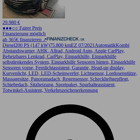
29.980 €
●●●○○ Fairer Preis
Finanzierung möglich
ab 365€ finanzieren ↗
Diesel
200 PS (147 kW)
75.800 km
EZ 07/2021
Automatik
Kombi
Abstandswarner, AHK, Allrad, Android Auto, Apple CarPlay,
Beheizbares Lenkrad, CarPlay, Einparkhilfe, Einparkhilfe
selbstlenkendes System, Einparkhilfe Sensoren hinten, Einparkhilfe
Sensoren vorne, Fernlichtassistent, Garantie, Head-up display,
Kurvenlicht, LED, LED-Scheinwerfer, Lichtsensor, Lordosenstütze,
Massagesitze, Panoramadach, Regensensor, Scheckheftgepflegt,
Schiebedach, Sitzheizung, Sportpaket, Spurhalteassistent,
Totwinkel-Assistent, Verkehrszeichenerkennung