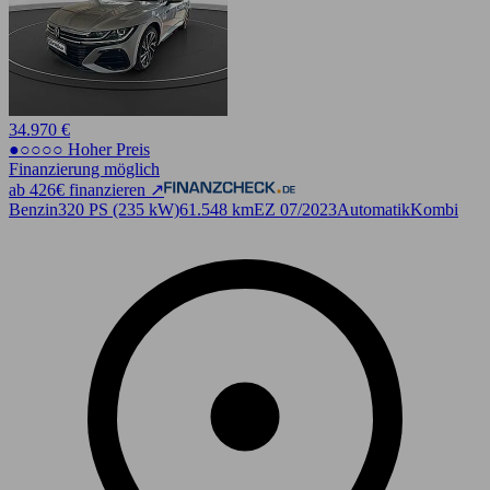
34.970 €
●○○○○ Hoher Preis
Finanzierung möglich
ab 426€ finanzieren ↗
Benzin
320 PS (235 kW)
61.548 km
EZ 07/2023
Automatik
Kombi